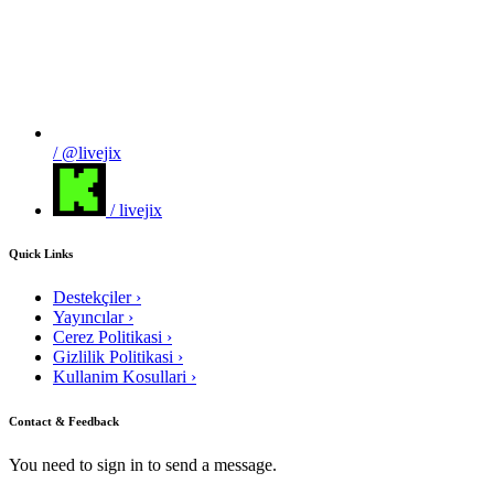
/ @livejix
/ livejix
Quick Links
Destekçiler
›
Yayıncılar
›
Cerez Politikasi
›
Gizlilik Politikasi
›
Kullanim Kosullari
›
Contact & Feedback
You need to sign in to send a message.