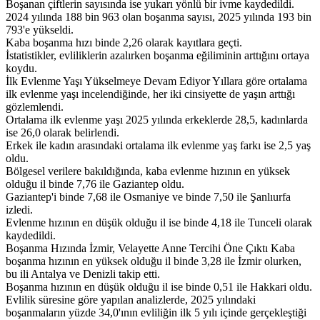
Boşanan çiftlerin sayısında ise yukarı yönlü bir ivme kaydedildi.
2024 yılında 188 bin 963 olan boşanma sayısı, 2025 yılında 193 bin
793'e yükseldi.
Kaba boşanma hızı binde 2,26 olarak kayıtlara geçti.
İstatistikler, evliliklerin azalırken boşanma eğiliminin arttığını ortaya
koydu.
İlk Evlenme Yaşı Yükselmeye Devam Ediyor Yıllara göre ortalama
ilk evlenme yaşı incelendiğinde, her iki cinsiyette de yaşın arttığı
gözlemlendi.
Ortalama ilk evlenme yaşı 2025 yılında erkeklerde 28,5, kadınlarda
ise 26,0 olarak belirlendi.
Erkek ile kadın arasındaki ortalama ilk evlenme yaş farkı ise 2,5 yaş
oldu.
Bölgesel verilere bakıldığında, kaba evlenme hızının en yüksek
olduğu il binde 7,76 ile Gaziantep oldu.
Gaziantep'i binde 7,68 ile Osmaniye ve binde 7,50 ile Şanlıurfa
izledi.
Evlenme hızının en düşük olduğu il ise binde 4,18 ile Tunceli olarak
kaydedildi.
Boşanma Hızında İzmir, Velayette Anne Tercihi Öne Çıktı Kaba
boşanma hızının en yüksek olduğu il binde 3,28 ile İzmir olurken,
bu ili Antalya ve Denizli takip etti.
Boşanma hızının en düşük olduğu il ise binde 0,51 ile Hakkari oldu.
Evlilik süresine göre yapılan analizlerde, 2025 yılındaki
boşanmaların yüzde 34,0'ının evliliğin ilk 5 yılı içinde gerçekleştiği