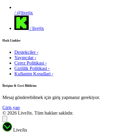
/ @livejix
/ livejix
Hızlı Linkler
Destekçiler
›
Yayıncılar
›
Cerez Politikasi
›
Gizlilik Politikasi
›
Kullanim Kosullari
›
İletişim & Geri Bildirim
Mesaj gönderebilmek için giriş yapmanız gerekiyor.
Giriş yap
© 2026 LiveJix. Tüm hakları saklıdır.
LiveJix