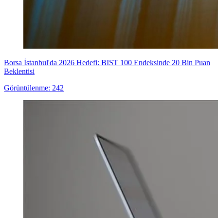
Borsa İstanbul'da 2026 Hedefi: BIST 100 Endeksinde 20 Bin Puan
Beklentisi
Görüntülenme: 242