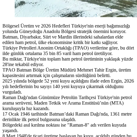
Bölgesel Üretim ve 2026 Hedefleri Türkiye'nin enerji bağımsızlığı
yolunda Güneydoğu Anadolu Bölgesi stratejik önemini koruyor.
Batman, Diyarbakır, Siirt ve Mardin illerindeki sahalardan elde
edilen ham petrol, ülke ekonomisine kritik bir katkı sağlıyor.
Türkiye Petrolleri Anonim Ortaklığı (TPAO) verilerine göre, bu dört
ilde günlük ortalama 35 bin 85 varil ham petrol üretiliyor.
Bu miktar, Türkiye'nin toplam ham petrol üretiminin yaklaşık yüzde
28'ine tekabül ediyor.
TPAO Batman Bölge Üretim Müdürü Mehmet Tahir Ergin, üretim
kapasitesini artırmak için çalışmaların sürdüğünü belirtti.
2025 yılında bölgede 52 yeni kuyu açıldığını ifade eden Ergin, 2026
yılı hedeflerinin bu sayıyı 140 yeni kuyuya çıkarmak olduğunu
vurguladı.
Raman Dağı'ndan Günümüze Petrolün Tarihçesi Türkiye'nin petrol
arama serüveni, Maden Tetkik ve Arama Enstitüsü’nün (MTA)
kuruluşuyla hız kazandı.
17 Ocak 1946 tarihinde Batman’daki Raman Dağı'nda, 1361 metre
derinlikte ilk petrol bulgusuna ulaşıldı.
Bölgedeki asıl kırılma noktası ise "Raman-8" adı verilen kuyuda
yaşandı.
8 Mart 1948'de ticari üretime başlayan bu kuyu, açıldığı günden bu