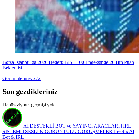
Borsa İstanbul'da 2026 Hedefi: BIST 100 Endeksinde 20 Bin Puan
Beklentisi
Görüntülenme: 272
Son gezdikleriniz
Henüz ziyaret geçmişi yok.
AI DESTEKLİ BOT ve YAYINCI ARAÇLARI | IRL
SISTEMI | SESLİ & GÖRÜNTÜLÜ GÖRÜŞMELER
LiveJix AI
Bot & IRL