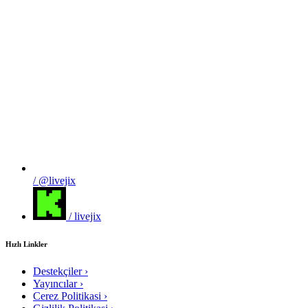
/ @livejix
/ livejix
Hızlı Linkler
Destekçiler
›
Yayıncılar
›
Cerez Politikasi
›