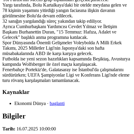
Yargı tarafında, Bolu Kartalkaya'daki bir otelde meydana gelen ve
78 kişinin yaşamını yitirdiği yangın faciasına ilişkin davanın
görülmesine Bolu'da devam edilecek.
32 sanığın yargılandığı süreç yakından takip ediliyor.
Ayrıca Cumhurbaşkanı Yardımcısı Cevdet Yılmaz ve İletişim
Başkanı Burhanettin Duran, "15 Temmuz: Hafıza, Adalet ve
Gelecek" başlıklı anma programına katılacak.
Spor Dünyasında Önemli Gelişmeler Voleybolda A Milli Erkek
Takımı, 2025 Milletler Ligi'nin Japonya'daki son hafta
müsabakalarında ABD ile karşı karşıya gelecek.
Futbolda ise yeni sezon hazırlıkları kapsamında Beşiktaş, Avusturya
kampında Wolfsberger ile özel maçta karşılaşacak.
Fenerbahçe Portekiz'de, Galatasaray ise İstanbul'da çalışmalarını
sürdürürken; UEFA Şampiyonlar Ligi ve Konferans Ligi'nde eleme
turu rövanş karşılaşmaları tamamlanacak.
Kaynaklar
Ekonomi Dünya
·
baglanti
Bilgiler
Tarih:
16.07.2025 10:00:00