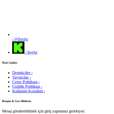
/ @livejix
/ livejix
Hızlı Linkler
Destekçiler
›
Yayıncılar
›
Cerez Politikasi
›
Gizlilik Politikasi
›
Kullanim Kosullari
›
İletişim & Geri Bildirim
Mesaj gönderebilmek için giriş yapmanız gerekiyor.