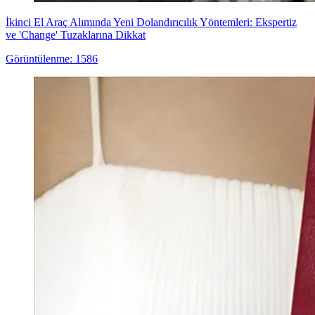
İkinci El Araç Alımında Yeni Dolandırıcılık Yöntemleri: Ekspertiz
ve 'Change' Tuzaklarına Dikkat
Görüntülenme: 1586