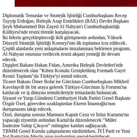
Diplomatik Temaslar ve Stratejik İşbirliği Cumhurbaşkanı Recep
Tayyip Erdoğan, Birleşik Arap Emirlikleri (BAE) Devlet Başkanı
Şeyh Muhammed Bin Zayed Al Nahyan'ı Cumhurbaşkanlığı
Külliyesi'nde resmi törenle karşılayacak.
İki liderin gerçekleştireceği ikili görüşmenin ardından, Yüksek
Düzeyli Stratejik İşbirliği Konseyi'nin ilk toplantısı icra edilecek.
Çeşitli alanlarda yeni anlaşmaların imzalanması beklenen program,
Al Nahyan onuruna verilecek resmi akşam yemeği ile devam
edecek.
Dışişleri Bakanı Hakan Fidan, Amerika Birleşik Devletleri'nde
düzenlenecek olan "Kıbrıs Konulu Genişletilmiş Formatlı Gayri
Resmi Toplantı"da Türkiye'yi temsil edecek.
Ticaret Bakanı Ömer Bolat ise Gürcistan Cumhurbaşkanı Mikheil
Kavelaşvili ile bir araya gelerek Türkiye-Gürcistan İş Forumu'na
katılacak ve iş dünyası temsilcileriyle temaslarda bulunacak.
Siyaset ve Yargı Gündemi Cumhuriyet Halk Partisi Genel Başkanı
Özgür Özel, görevden uzaklaştırılan Ekrem İmamoğlu'nun
duruşmasını takip edecek.
Özel, duruşma sonrası Marmara Kapalı Ceza ve İnfaz Kurumu'na
yapacağı ziyaretin ardından Kartal'da düzenlenecek "Millet
İradesine Sahip Çıkıyor" mitingine katılım sağlayacak.
TBMM Genel Kurulu çalışmalarını sürdürürken, İYİ Parti ve Yeni
Yol Partisi'nin Meclis grup toplantıları gerçekleştirilecek.