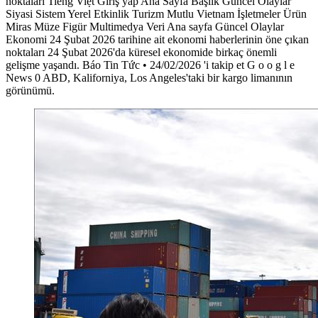
noktaları Tiếng Việt Giriş yap Ana Sayfa Başlık Güncel Olaylar
Siyasi Sistem Yerel Etkinlik Turizm Mutlu Vietnam İşletmeler Ürün
Miras Müze Figür Multimedya Veri Ana sayfa Güncel Olaylar
Ekonomi 24 Şubat 2026 tarihine ait ekonomi haberlerinin öne çıkan
noktaları 24 Şubat 2026'da küresel ekonomide birkaç önemli
gelişme yaşandı. Báo Tin Tức • 24/02/2026 'i takip et G o o g l e
News 0 ABD, Kaliforniya, Los Angeles'taki bir kargo limanının
görünümü.