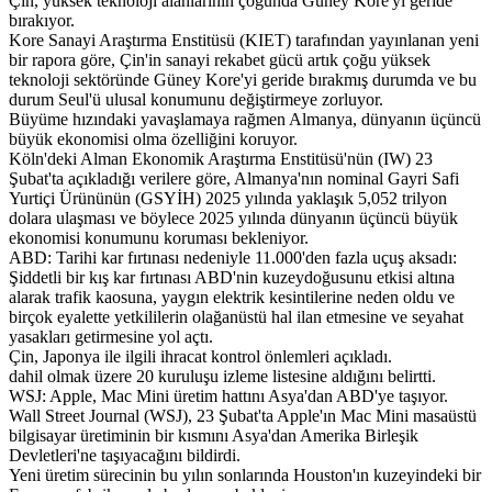
Çin, yüksek teknoloji alanlarının çoğunda Güney Kore'yi geride
bırakıyor.
Kore Sanayi Araştırma Enstitüsü (KIET) tarafından yayınlanan yeni
bir rapora göre, Çin'in sanayi rekabet gücü artık çoğu yüksek
teknoloji sektöründe Güney Kore'yi geride bırakmış durumda ve bu
durum Seul'ü ulusal konumunu değiştirmeye zorluyor.
Büyüme hızındaki yavaşlamaya rağmen Almanya, dünyanın üçüncü
büyük ekonomisi olma özelliğini koruyor.
Köln'deki Alman Ekonomik Araştırma Enstitüsü'nün (IW) 23
Şubat'ta açıkladığı verilere göre, Almanya'nın nominal Gayri Safi
Yurtiçi Ürününün (GSYİH) 2025 yılında yaklaşık 5,052 trilyon
dolara ulaşması ve böylece 2025 yılında dünyanın üçüncü büyük
ekonomisi konumunu koruması bekleniyor.
ABD: Tarihi kar fırtınası nedeniyle 11.000'den fazla uçuş aksadı:
Şiddetli bir kış kar fırtınası ABD'nin kuzeydoğusunu etkisi altına
alarak trafik kaosuna, yaygın elektrik kesintilerine neden oldu ve
birçok eyalette yetkililerin olağanüstü hal ilan etmesine ve seyahat
yasakları getirmesine yol açtı.
Çin, Japonya ile ilgili ihracat kontrol önlemleri açıkladı.
dahil olmak üzere 20 kuruluşu izleme listesine aldığını belirtti.
WSJ: Apple, Mac Mini üretim hattını Asya'dan ABD'ye taşıyor.
Wall Street Journal (WSJ), 23 Şubat'ta Apple'ın Mac Mini masaüstü
bilgisayar üretiminin bir kısmını Asya'dan Amerika Birleşik
Devletleri'ne taşıyacağını bildirdi.
Yeni üretim sürecinin bu yılın sonlarında Houston'ın kuzeyindeki bir