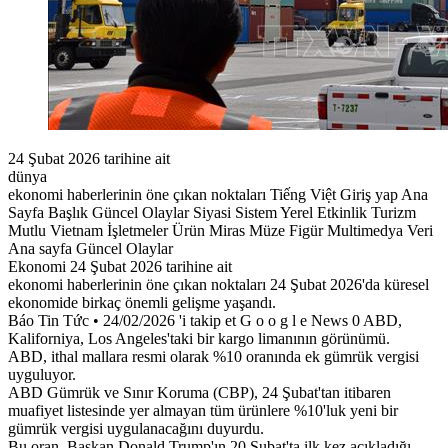
24 Şubat 2026 tarihine ait
dünya
ekonomi haberlerinin öne çıkan noktaları Tiếng Việt Giriş yap Ana
Sayfa Başlık Güncel Olaylar Siyasi Sistem Yerel Etkinlik Turizm
Mutlu Vietnam İşletmeler Ürün Miras Müze Figür Multimedya Veri
Ana sayfa Güncel Olaylar
Ekonomi 24 Şubat 2026 tarihine ait
ekonomi haberlerinin öne çıkan noktaları 24 Şubat 2026'da küresel
ekonomide birkaç önemli gelişme yaşandı.
Báo Tin Tức • 24/02/2026 'i takip et G o o g l e News 0 ABD,
Kaliforniya, Los Angeles'taki bir kargo limanının görünümü.
ABD, ithal mallara resmi olarak %10 oranında ek gümrük vergisi
uyguluyor.
ABD Gümrük ve Sınır Koruma (CBP), 24 Şubat'tan itibaren
muafiyet listesinde yer almayan tüm ürünlere %10'luk yeni bir
gümrük vergisi uygulanacağını duyurdu.
Bu oran, Başkan Donald Trump'ın 20 Şubat'ta ilk kez açıkladığı