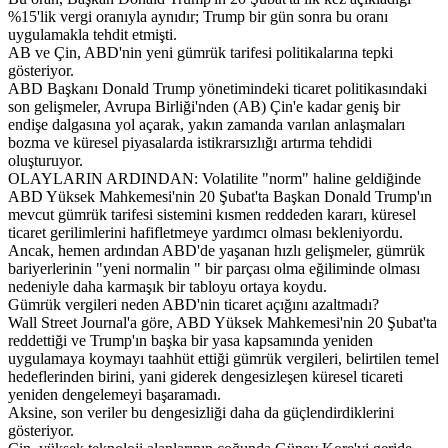
%15'lik vergi oranıyla aynıdır; Trump bir gün sonra bu oranı
uygulamakla tehdit etmişti.
AB ve Çin, ABD'nin yeni gümrük tarifesi politikalarına tepki
gösteriyor.
ABD Başkanı Donald Trump yönetimindeki ticaret politikasındaki
son gelişmeler, Avrupa Birliği'nden (AB) Çin'e kadar geniş bir
endişe dalgasına yol açarak, yakın zamanda varılan anlaşmaları
bozma ve küresel piyasalarda istikrarsızlığı artırma tehdidi
oluşturuyor.
OLAYLARIN ARDINDAN: Volatilite "norm" haline geldiğinde
ABD Yüksek Mahkemesi'nin 20 Şubat'ta Başkan Donald Trump'ın
mevcut gümrük tarifesi sistemini kısmen reddeden kararı, küresel
ticaret gerilimlerini hafifletmeye yardımcı olması bekleniyordu.
Ancak, hemen ardından ABD'de yaşanan hızlı gelişmeler, gümrük
bariyerlerinin "yeni normalin " bir parçası olma eğiliminde olması
nedeniyle daha karmaşık bir tabloyu ortaya koydu.
Gümrük vergileri neden ABD'nin ticaret açığını azaltmadı?
Wall Street Journal'a göre, ABD Yüksek Mahkemesi'nin 20 Şubat'ta
reddettiği ve Trump'ın başka bir yasa kapsamında yeniden
uygulamaya koymayı taahhüt ettiği gümrük vergileri, belirtilen temel
hedeflerinden birini, yani giderek dengesizleşen küresel ticareti
yeniden dengelemeyi başaramadı.
Aksine, son veriler bu dengesizliği daha da güçlendirdiklerini
gösteriyor.