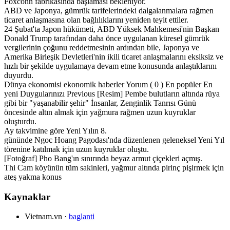
Foxconn fabrikasında başlaması bekleniyor.
ABD ve Japonya, gümrük tarifelerindeki dalgalanmalara rağmen
ticaret anlaşmasına olan bağlılıklarını yeniden teyit ettiler.
24 Şubat'ta Japon hükümeti, ABD Yüksek Mahkemesi'nin Başkan
Donald Trump tarafından daha önce uygulanan küresel gümrük
vergilerinin çoğunu reddetmesinin ardından bile, Japonya ve
Amerika Birleşik Devletleri'nin ikili ticaret anlaşmalarını eksiksiz ve
hızlı bir şekilde uygulamaya devam etme konusunda anlaştıklarını
duyurdu.
Dünya ekonomisi ekonomik haberler Yorum ( 0 ) En popüler En
yeni Duygularınızı Previous [Resim] Pembe bulutların altında rüya
gibi bir "yaşanabilir şehir" İnsanlar, Zenginlik Tanrısı Günü
öncesinde altın almak için yağmura rağmen uzun kuyruklar
oluşturdu.
Ay takvimine göre Yeni Yılın 8.
gününde Ngoc Hoang Pagodası'nda düzenlenen geleneksel Yeni Yıl
törenine katılmak için uzun kuyruklar oluştu.
[Fotoğraf] Pho Bang'ın sınırında beyaz armut çiçekleri açmış.
Thi Cam köyünün tüm sakinleri, yağmur altında pirinç pişirmek için
ateş yakma konus
Kaynaklar
Vietnam.vn
·
baglanti