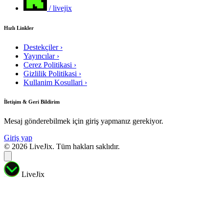
/ livejix
Hızlı Linkler
Destekçiler
›
Yayıncılar
›
Cerez Politikasi
›
Gizlilik Politikasi
›
Kullanim Kosullari
›
İletişim & Geri Bildirim
Mesaj gönderebilmek için giriş yapmanız gerekiyor.
Giriş yap
© 2026 LiveJix. Tüm hakları saklıdır.
LiveJix