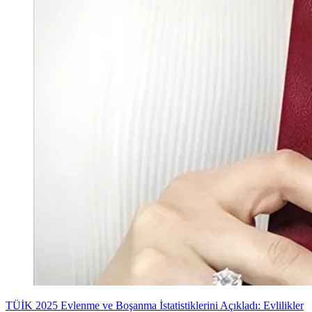
TÜİK 2025 Evlenme ve Boşanma İstatistiklerini Açıkladı: Evlilikler