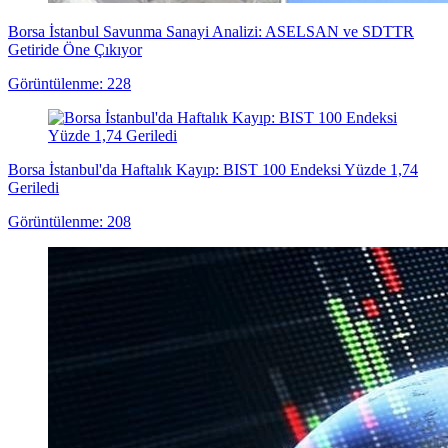
Borsa İstanbul Savunma Sanayi Analizi: ASELSAN ve SDTTR
Getiride Öne Çıkıyor
Görüntülenme: 228
Borsa İstanbul'da Haftalık Kayıp: BIST 100 Endeksi Yüzde 1,74
Geriledi
Görüntülenme: 208