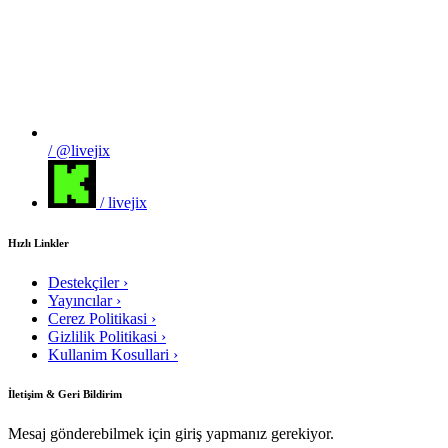
/ @livejix
/ livejix
Hızlı Linkler
Destekçiler
›
Yayıncılar
›
Cerez Politikasi
›
Gizlilik Politikasi
›
Kullanim Kosullari
›
İletişim & Geri Bildirim
Mesaj gönderebilmek için giriş yapmanız gerekiyor.