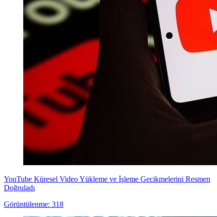
YouTube Küresel Video Yükleme ve İşleme Gecikmelerini Resmen
Doğruladı
Görüntülenme: 318