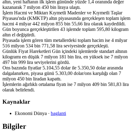
altın, yeni haftanın ilk işlem gününde yüzde 1,4 oranında değer
kazanarak 7 milyon 450 bin liraya ulaştı.
İşlem Hacmi ve Miktarı Kıymetli Madenler ve Kıymetli Taşlar
Piyasası'nda (KMKTP) altın piyasasında gerçekleşen toplam işlem
hacmi 4 milyar 442 milyon 855 bin 55,66 lira olarak kaydedildi.
Gün boyunca gerçekleştirilen 43 işlemde toplam 595,80 kilogram
altın el değiştirdi.
Piyasada işlem gören tüm metallerdeki toplam hacim ise 4 milyar
516 milyon 534 bin 771,58 lira seviyesinde gerçekleşti.
Günlük Fiyat Hareketleri Gün içindeki işlemlerde standart altının
kilogramı en düşük 7 milyon 181 bin lira, en yüksek ise 7 milyon
497 bin 999 lira seviyelerini gördü.
Ons bazında fiyatlar 5.104,55 dolar ile 5.350,50 dolar arasında
dalgalanırken, piyasa günü 5.303,00 dolar/ons karşılığı olan 7
milyon 450 bin liradan kapattı.
İşlemlerin ağırlıklı ortalama fiyatı ise 7 milyon 409 bin 581,83 lira
olarak belirlendi.
Kaynaklar
Ekonomi Dünya
·
baglanti
Bilgiler