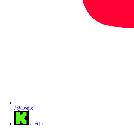
/ @livejix
/ livejix