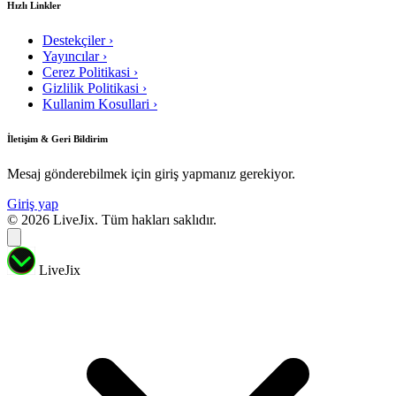
Hızlı Linkler
Destekçiler
›
Yayıncılar
›
Cerez Politikasi
›
Gizlilik Politikasi
›
Kullanim Kosullari
›
İletişim & Geri Bildirim
Mesaj gönderebilmek için giriş yapmanız gerekiyor.
Giriş yap
© 2026 LiveJix. Tüm hakları saklıdır.
LiveJix