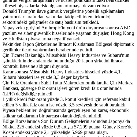
gümrük vergisi tartışmaları ve ticaret politikalarındaki belirsizlikler
küresel piyasalarda risk algısını artırmaya devam ediyor.
Donald Trump'ın ilave gümrük vergilerine yönelik açıklamaları
yatırımcılar tarafından yakından takip edilirken, teknoloji
sektöründeki gelişmeler de satış baskısını tetikledi.
Yapay zeka girişimi Anthropic'in yeni ürün duyurusu sonrası ABD
yazılım ve siber güvenlik hisselerinde yaşanan düşüşler, Hong Kong
ve Hindistan piyasalarına negatif yansıdı.
Pekin'den Japon Şirketlerine İhracat Kısıtlaması Bölgesel diplomatik
gerilimler ticari yaptırımları beraberinde getirdi.
Çin Ticaret Bakanlığı, Mitsubishi Heavy Industries ve Subaru'nun
iştiraklerinin de aralarında bulunduğu 20 Japon şirketini ihracat
kontrolü listesine aldığını duyurdu.
Karar sonrası Mitsubishi Heavy Industries hisseleri yüzde 4,1,
Subaru hisseleri ise yüzde 3,3 değer kaybetti.
Çin Faiz Oranlarını Sabit Tuttu Makroekonomik tarafta Çin Merkez
Bankası, gösterge faiz oranı işlevi gören kredi faiz oranlarında
(LPR) değişikliğe gitmedi.
1 yıllık kredi faiz oranı yüzde 3, konut kredileri için referans kabul
edilen 5 yıllık faiz oranı ise yüzde 3,5 seviyesinde sabit bırakıldı.
Piyasa beklentileri doğrultusunda gerçekleşen bu karar, ekonomik
istikrar çabalarının bir parçası olarak değerlendirildi.
Bölge Borsalarında Son Durum Gelişmelerin ardından Japonya'da
Nikkei 225 endeksi yüzde 0,8 artışla 57.299 puana, Güney Kore'de
Kospi endeksi yüzde 2,1 yükselişle 5.969 puana ulaştı.