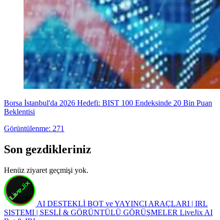
Borsa İstanbul'da 2026 Hedefi: BIST 100 Endeksinde 20 Bin Puan
Beklentisi
Görüntülenme: 271
Son gezdikleriniz
Henüz ziyaret geçmişi yok.
AI DESTEKLİ BOT ve YAYINCI ARAÇLARI | IRL
SISTEMI | SESLİ & GÖRÜNTÜLÜ GÖRÜŞMELER
LiveJix AI