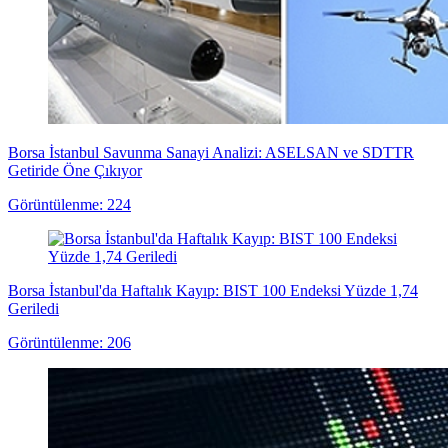
Borsa İstanbul Savunma Sanayi Analizi: ASELSAN ve SDTTR
Getiride Öne Çıkıyor
Görüntülenme: 224
Borsa İstanbul'da Haftalık Kayıp: BIST 100 Endeksi Yüzde 1,74
Geriledi
Görüntülenme: 206