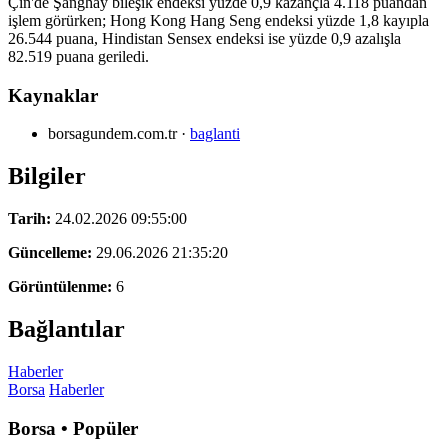
Çin'de Şanghay bileşik endeksi yüzde 0,9 kazançla 4.118 puandan
işlem görürken; Hong Kong Hang Seng endeksi yüzde 1,8 kayıpla
26.544 puana, Hindistan Sensex endeksi ise yüzde 0,9 azalışla
82.519 puana geriledi.
Kaynaklar
borsagundem.com.tr
·
baglanti
Bilgiler
Tarih:
24.02.2026 09:55:00
Güncelleme:
29.06.2026 21:35:20
Görüntülenme:
6
Bağlantılar
Haberler
Borsa
Haberler
Borsa • Popüler