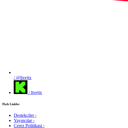
/ @livejix
/ livejix
Hızlı Linkler
Destekçiler
›
Yayıncılar
›
Cerez Politikasi
›