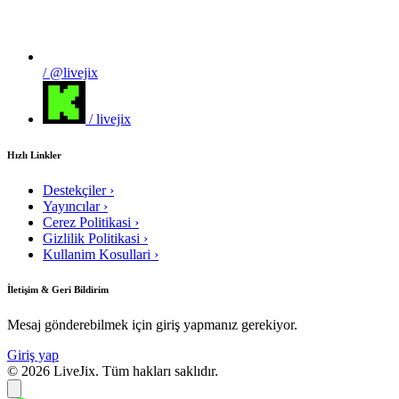
/ @livejix
/ livejix
Hızlı Linkler
Destekçiler
›
Yayıncılar
›
Cerez Politikasi
›
Gizlilik Politikasi
›
Kullanim Kosullari
›
İletişim & Geri Bildirim
Mesaj gönderebilmek için giriş yapmanız gerekiyor.
Giriş yap
© 2026 LiveJix. Tüm hakları saklıdır.