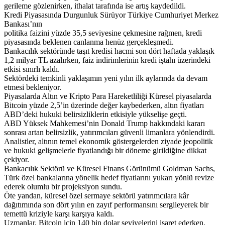
gerileme gözlenirken, ithalat tarafında ise artış kaydedildi.
Kredi Piyasasında Durgunluk Sürüyor Türkiye Cumhuriyet Merkez
Bankası’nın
politika faizini yüzde 35,5 seviyesine çekmesine rağmen, kredi
piyasasında beklenen canlanma henüz gerçekleşmedi.
Bankacılık sektöründe taşıt kredisi hacmi son dört haftada yaklaşık
1,2 milyar TL azalırken, faiz indirimlerinin kredi iştahı üzerindeki
etkisi sınırlı kaldı.
Sektördeki temkinli yaklaşımın yeni yılın ilk aylarında da devam
etmesi bekleniyor.
Piyasalarda Altın ve Kripto Para Hareketliliği Küresel piyasalarda
Bitcoin yüzde 2,5’in üzerinde değer kaybederken, altın fiyatları
ABD’deki hukuki belirsizliklerin etkisiyle yükselişe geçti.
ABD Yüksek Mahkemesi’nin Donald Trump hakkındaki kararı
sonrası artan belirsizlik, yatırımcıları güvenli limanlara yönlendirdi.
Analistler, altının temel ekonomik göstergelerden ziyade jeopolitik
ve hukuki gelişmelerle fiyatlandığı bir döneme girildiğine dikkat
çekiyor.
Bankacılık Sektörü ve Küresel Finans Görünümü Goldman Sachs,
Türk özel bankalarına yönelik hedef fiyatlarını yukarı yönlü revize
ederek olumlu bir projeksiyon sundu.
Öte yandan, küresel özel sermaye sektörü yatırımcılara kâr
dağıtımında son dört yılın en zayıf performansını sergileyerek bir
temettü kriziyle karşı karşıya kaldı.
Uzmanlar, Bitcoin için 140 bin dolar seviyelerini işaret ederken,