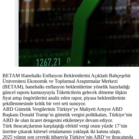
BETAM Hanehalkı Enflasyon Beklentilerini Açıkladı Bahçeşehir
Üniversitesi Ekonomik ve Toplumsal Araştırmalar Merkezi
(BETAM), hanehalkı enflasyon beklentilerine yönelik hazırladığı
güncel raporu kamuoyuyla Tüketicilerin gelecek döneme ilişkin
fiyat artışı öngörülerini analiz eden rapor, piyasa beklentilerinin
şekillenmesinde kritik bir veri seti sunuyor.
ABD Gümrük Vergilerinin Türkiye’ye Maliyeti Artıyor ABD
Başkanı Donald Trump’ın gümrük vergisi politikaları, Türkiye’nin
ABD ile olan ticaret dengesini etkilemeye devam ediyor.
Türk ihracatçılarının karşılaştığı efektif vergi oranı yüzde 17’nin
üzerine çıkarak küresel ortalamanın yaklaşık iki katına ulaştı.
2025 yılının son çeyreği itibarıyla Türkiye’nin ABD’ye ihracatında