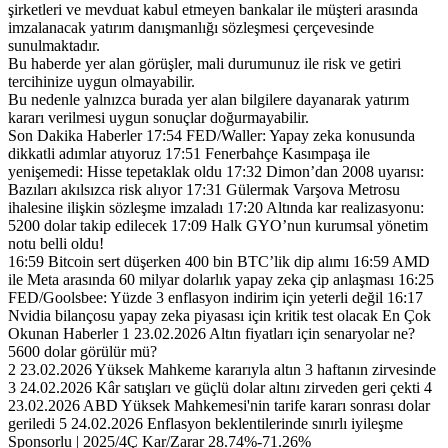
şirketleri ve mevduat kabul etmeyen bankalar ile müşteri arasında
imzalanacak yatırım danışmanlığı sözleşmesi çerçevesinde
sunulmaktadır.
Bu haberde yer alan görüşler, mali durumunuz ile risk ve getiri
tercihinize uygun olmayabilir.
Bu nedenle yalnızca burada yer alan bilgilere dayanarak yatırım
kararı verilmesi uygun sonuçlar doğurmayabilir.
Son Dakika Haberler 17:54 FED/Waller: Yapay zeka konusunda
dikkatli adımlar atıyoruz 17:51 Fenerbahçe Kasımpaşa ile
yenişemedi: Hisse tepetaklak oldu 17:32 Dimon’dan 2008 uyarısı:
Bazıları akılsızca risk alıyor 17:31 Gülermak Varşova Metrosu
ihalesine ilişkin sözleşme imzaladı 17:20 Altında kar realizasyonu:
5200 dolar takip edilecek 17:09 Halk GYO’nun kurumsal yönetim
notu belli oldu!
16:59 Bitcoin sert düşerken 400 bin BTC’lik dip alımı 16:59 AMD
ile Meta arasında 60 milyar dolarlık yapay zeka çip anlaşması 16:25
FED/Goolsbee: Yüzde 3 enflasyon indirim için yeterli değil 16:17
Nvidia bilançosu yapay zeka piyasası için kritik test olacak En Çok
Okunan Haberler 1 23.02.2026 Altın fiyatları için senaryolar ne?
5600 dolar görülür mü?
2 23.02.2026 Yüksek Mahkeme kararıyla altın 3 haftanın zirvesinde
3 24.02.2026 Kâr satışları ve güçlü dolar altını zirveden geri çekti 4
23.02.2026 ABD Yüksek Mahkemesi'nin tarife kararı sonrası dolar
geriledi 5 24.02.2026 Enflasyon beklentilerinde sınırlı iyileşme
Sponsorlu | 2025/4Ç Kar/Zarar 28.74%-71.26%