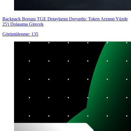
Backpack Borsası TGE Detaylarını Duyurdu: Token Arzının Yüzde
25'i Dolaşıma Girecek
Görüntülenme: 135