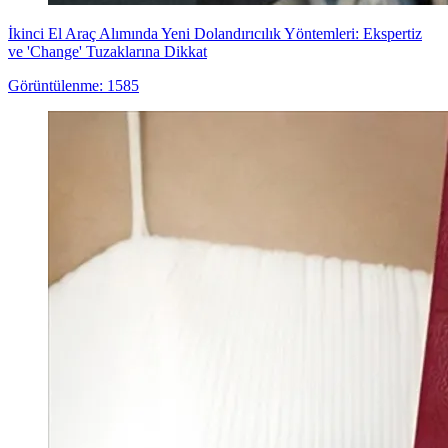
İkinci El Araç Alımında Yeni Dolandırıcılık Yöntemleri: Ekspertiz
ve 'Change' Tuzaklarına Dikkat
Görüntülenme: 1585