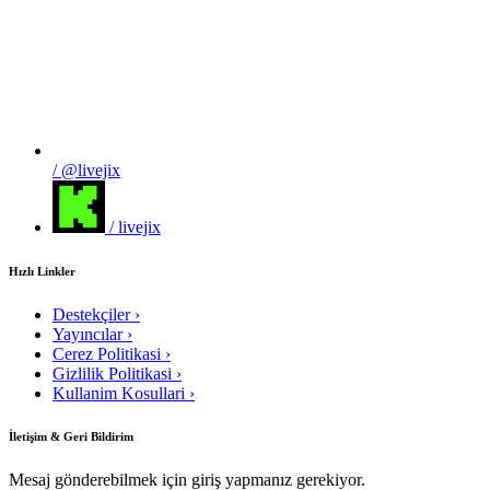
/ @livejix
/ livejix
Hızlı Linkler
Destekçiler
›
Yayıncılar
›
Cerez Politikasi
›
Gizlilik Politikasi
›
Kullanim Kosullari
›
İletişim & Geri Bildirim
Mesaj gönderebilmek için giriş yapmanız gerekiyor.