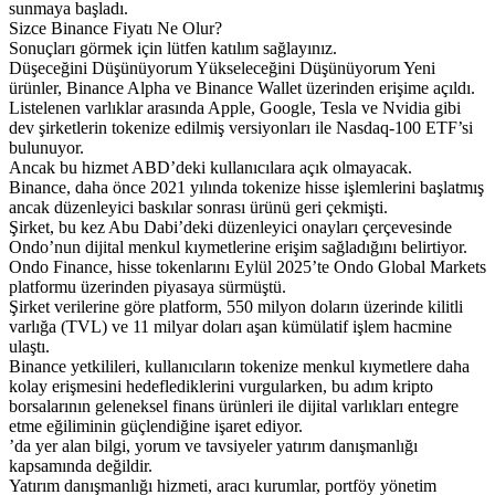
sunmaya başladı.
Sizce Binance Fiyatı Ne Olur?
Sonuçları görmek için lütfen katılım sağlayınız.
Düşeceğini Düşünüyorum Yükseleceğini Düşünüyorum Yeni
ürünler, Binance Alpha ve Binance Wallet üzerinden erişime açıldı.
Listelenen varlıklar arasında Apple, Google, Tesla ve Nvidia gibi
dev şirketlerin tokenize edilmiş versiyonları ile Nasdaq-100 ETF’si
bulunuyor.
Ancak bu hizmet ABD’deki kullanıcılara açık olmayacak.
Binance, daha önce 2021 yılında tokenize hisse işlemlerini başlatmış
ancak düzenleyici baskılar sonrası ürünü geri çekmişti.
Şirket, bu kez Abu Dabi’deki düzenleyici onayları çerçevesinde
Ondo’nun dijital menkul kıymetlerine erişim sağladığını belirtiyor.
Ondo Finance, hisse tokenlarını Eylül 2025’te Ondo Global Markets
platformu üzerinden piyasaya sürmüştü.
Şirket verilerine göre platform, 550 milyon doların üzerinde kilitli
varlığa (TVL) ve 11 milyar doları aşan kümülatif işlem hacmine
ulaştı.
Binance yetkilileri, kullanıcıların tokenize menkul kıymetlere daha
kolay erişmesini hedeflediklerini vurgularken, bu adım kripto
borsalarının geleneksel finans ürünleri ile dijital varlıkları entegre
etme eğiliminin güçlendiğine işaret ediyor.
’da yer alan bilgi, yorum ve tavsiyeler yatırım danışmanlığı
kapsamında değildir.
Yatırım danışmanlığı hizmeti, aracı kurumlar, portföy yönetim