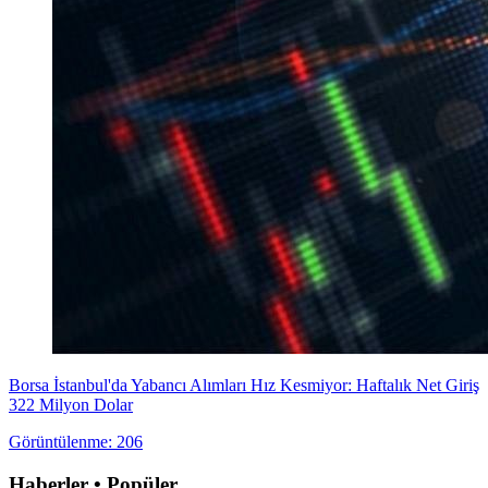
Borsa İstanbul'da Yabancı Alımları Hız Kesmiyor: Haftalık Net Giriş
322 Milyon Dolar
Görüntülenme: 206
Haberler • Popüler