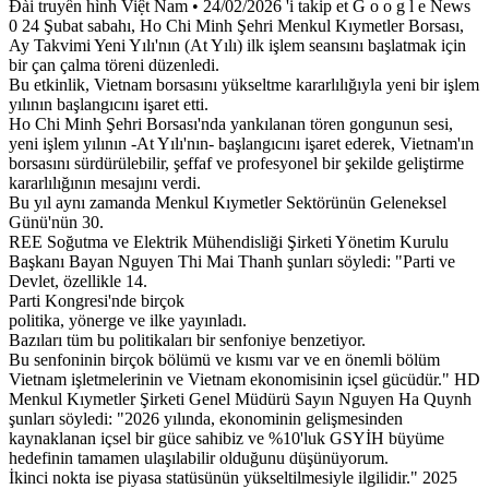
Đài truyền hình Việt Nam • 24/02/2026 'i takip et G o o g l e News
0 24 Şubat sabahı, Ho Chi Minh Şehri Menkul Kıymetler Borsası,
Ay Takvimi Yeni Yılı'nın (At Yılı) ilk işlem seansını başlatmak için
bir çan çalma töreni düzenledi.
Bu etkinlik, Vietnam borsasını yükseltme kararlılığıyla yeni bir işlem
yılının başlangıcını işaret etti.
Ho Chi Minh Şehri Borsası'nda yankılanan tören gongunun sesi,
yeni işlem yılının -At Yılı'nın- başlangıcını işaret ederek, Vietnam'ın
borsasını sürdürülebilir, şeffaf ve profesyonel bir şekilde geliştirme
kararlılığının mesajını verdi.
Bu yıl aynı zamanda Menkul Kıymetler Sektörünün Geleneksel
Günü'nün 30.
REE Soğutma ve Elektrik Mühendisliği Şirketi Yönetim Kurulu
Başkanı Bayan Nguyen Thi Mai Thanh şunları söyledi: "Parti ve
Devlet, özellikle 14.
Parti Kongresi'nde birçok
politika, yönerge ve ilke yayınladı.
Bazıları tüm bu politikaları bir senfoniye benzetiyor.
Bu senfoninin birçok bölümü ve kısmı var ve en önemli bölüm
Vietnam işletmelerinin ve Vietnam ekonomisinin içsel gücüdür." HD
Menkul Kıymetler Şirketi Genel Müdürü Sayın Nguyen Ha Quynh
şunları söyledi: "2026 yılında, ekonominin gelişmesinden
kaynaklanan içsel bir güce sahibiz ve %10'luk GSYİH büyüme
hedefinin tamamen ulaşılabilir olduğunu düşünüyorum.
İkinci nokta ise piyasa statüsünün yükseltilmesiyle ilgilidir." 2025