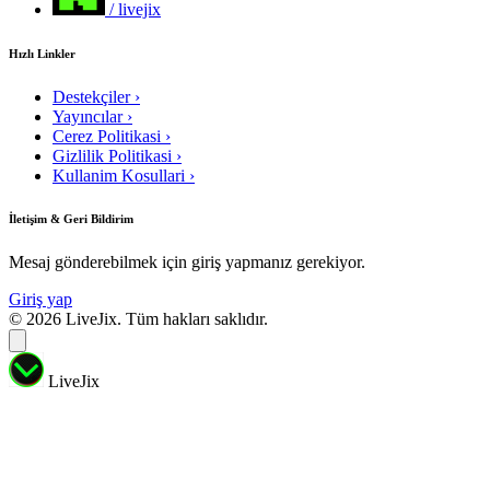
/ livejix
Hızlı Linkler
Destekçiler
›
Yayıncılar
›
Cerez Politikasi
›
Gizlilik Politikasi
›
Kullanim Kosullari
›
İletişim & Geri Bildirim
Mesaj gönderebilmek için giriş yapmanız gerekiyor.
Giriş yap
© 2026 LiveJix. Tüm hakları saklıdır.
LiveJix