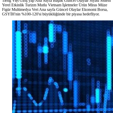
Tiếng Việt Giriş yap Ana Sayfa Başlık Güncel Olaylar Siyasi Sistem
Yerel Etkinlik Turizm Mutlu Vietnam İşletmeler Ürün Miras Müze
Figür Multimedya Veri Ana sayfa Güncel Olaylar Ekonomi Borsa,
GSYİH'nin %100-120'si büyüklüğünde bir piyasa hedefliyor.