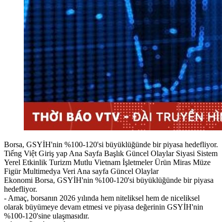
Borsa, GSYİH'nin %100-120'si büyüklüğünde bir piyasa hedefliyor.
Tiếng Việt Giriş yap Ana Sayfa Başlık Güncel Olaylar Siyasi Sistem
Yerel Etkinlik Turizm Mutlu Vietnam İşletmeler Ürün Miras Müze
Figür Multimedya Veri Ana sayfa Güncel Olaylar
Ekonomi Borsa, GSYİH'nin %100-120'si büyüklüğünde bir piyasa
hedefliyor.
- Amaç, borsanın 2026 yılında hem niteliksel hem de niceliksel
olarak büyümeye devam etmesi ve piyasa değerinin GSYİH'nin
%100-120'sine ulaşmasıdır.