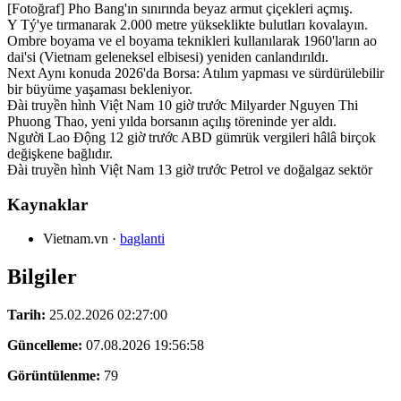
[Fotoğraf] Pho Bang'ın sınırında beyaz armut çiçekleri açmış.
Y Tý'ye tırmanarak 2.000 metre yükseklikte bulutları kovalayın.
Ombre boyama ve el boyama teknikleri kullanılarak 1960'ların ao
dai'si (Vietnam geleneksel elbisesi) yeniden canlandırıldı.
Next Aynı konuda 2026'da Borsa: Atılım yapması ve sürdürülebilir
bir büyüme yaşaması bekleniyor.
Đài truyền hình Việt Nam 10 giờ trước Milyarder Nguyen Thi
Phuong Thao, yeni yılda borsanın açılış töreninde yer aldı.
Người Lao Động 12 giờ trước ABD gümrük vergileri hâlâ birçok
değişkene bağlıdır.
Đài truyền hình Việt Nam 13 giờ trước Petrol ve doğalgaz sektör
Kaynaklar
Vietnam.vn
·
baglanti
Bilgiler
Tarih:
25.02.2026 02:27:00
Güncelleme:
07.08.2026 19:56:58
Görüntülenme:
79