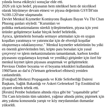
yılında borsa etkileyici sonuçlar elde etti.
2026 yılı için hedef, piyasanın hem niteliksel hem de niceliksel
olarak büyümeye devam etmesi ve piyasa değerinin GSYİH'nin
%100-120'sine ulaşmasıdır.
Devlet Menkul Kıymetler Komisyonu Başkanı Bayan Vu Thi Chan
Phuong şunları söyledi: "Kurumları ve
politika mekanizmalarını sürekli iyileştirmekten, piyasa için yeni
ürünler geliştirmeye kadar birçok hedef belirledik.
Ayrıca, işletmelerin borsada sermaye artırmaları için en uygun
koşulları yaratmaya ve yatırımcılar için de elverişli koşullar
oluşturmaya odaklanıyoruz." Menkul kıymetler sektörünün bu yılki
en önemli görevlerinden biri, kripto para borsaları için yasal
çerçeveyi ve işlem mekanizmalarını tamamlamak, karbon kredisi
piyasasını uygulamaya koymak ve yenilikçi girişimler için özel bir
menkul kıymet işlem piyasası araştırmak ve geliştirmektir.
Previous Ombre boyama ve el boyama teknikleri kullanılarak
1960'ların ao dai'si (Vietnam geleneksel elbisesi) yeniden
canlandırıldı.
[Fotoğraf] Merkezi Propaganda ve Kitle Seferberliği Dairesi
Başkanı, Sağlık Bakanlığı ve Askeri Geleneksel Tıp Enstitüsü'nü
ziyaret ederek tebrik etti.
[Resim] Pembe bulutların altında rüya gibi bir "yaşanabilir şehir"
Thi Cam köyünün tüm sakinleri, yağmur altında pirinç pişirmek için
ateş yakma konusunda yarıştı ve köy meydanından dumanlar
yükseldi.