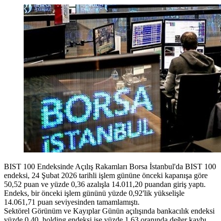
BIST 100 Endeksinde Açılış Rakamları Borsa İstanbul'da BIST 100
endeksi, 24 Şubat 2026 tarihli işlem gününe önceki kapanışa göre
50,52 puan ve yüzde 0,36 azalışla 14.011,20 puandan giriş yaptı.
Endeks, bir önceki işlem gününü yüzde 0,92'lik yükselişle
14.061,71 puan seviyesinden tamamlamıştı.
Sektörel Görünüm ve Kayıplar Günün açılışında bankacılık endeksi
yüzde 0,40, holding endeksi ise yüzde 1,63 oranında değer kaybı