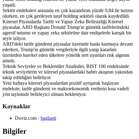
yaşadı.
Sektör endeksleri arasında en çok kazandıran yüzde 0,84 ile turizm
olurken, en çok gerileyen taraf holding sektörü olarak kaydedildi.
Küresel Piyasalarda Tarife ve Yapay Zeka Belirsizliği Küresel
piyasalar, ABD Başkanı Donald Trump'ın gümrük tarifelerindeki
agresif tutumu ve yapay zeka sektörüne dair endişelerle karışık bir
seyir izliyor.
ABD'deki tarife gündemi piyasalar üzerinde baskı kurmaya devam
ederken, Trump'ın gümrük vergileriyle ilgili yargı kararları
üzerinden hareket eden ülkelere yönelik sert uyarıları risk algısını
artırdı.
Teknik Seviyeler ve Beklentiler Analistler, BIST 100 endeksinde
teknik seviyelerin ve küresel piyasalardaki haber akışının yakından
takip edildiğini belirtiyor.
Yeni haftaya küresel piyasalardan pozitif ayrışarak başlayan
endekste, tarife gündemi ve makroekonomik verilerin kısa vadeli
yön tayininde belirleyici olması bekleniyor.
Kaynaklar
Doviz.com
·
baglanti
Bilgiler