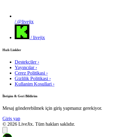
/ @livejix
/ livejix
Hızlı Linkler
Destekçiler
›
Yayıncılar
›
Cerez Politikasi
›
Gizlilik Politikasi
›
Kullanim Kosullari
›
İletişim & Geri Bildirim
Mesaj gönderebilmek için giriş yapmanız gerekiyor.
Giriş yap
© 2026 LiveJix. Tüm hakları saklıdır.