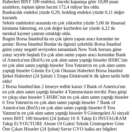
Haberleri BIST 100 endeksi, önceki kapanışa göre 10,89 puan
azalırken, toplam işlem hacmi 172,4 milyar lira oldu.
Bankacılık endeksi yüzde 0,29, holding endeksi yüzde 0,11 değer
kazandı.
Sektör endeksleri arasında en çok yükselen yüzde 5,00 ile finansal
kiralama faktoring, en çok değer kaybeden ise yüzde 4,22 ile
menkul kıymet yatırım ortaklığı oldu.
Bugün Borsa İstanbul'da en çok işlem yapan aracı kurumlar ise
şunlar: Borsa İstanbul Bunlar da ilginizi çekebilir Borsa İstanbul
günü yatay negatif seviyeden tamamladı New York borsası güne
yatay seyirle başladı En çok alım satım yapan aracı kurumlar Bank
of America'nın (BofA) en çok alım satım yaptığı hisseler HSBC'nin
en çok alım satım yaptığı hisseler Tera Yatırım'ın en çok alım satım
yaptığı hisseler Günün En Çok Okunan Haberleri Borsa İstanbul
Şirket Haberleri (24 Şubat) 1 Empa Elektronik'te ilk işlem tarihi belli
oldu!
2 Borsa İstanbul'dan 2 hisseye tedbir kararı 3 Bank of America'nın
en çok alım satım yaptığı hisseler 4 Yatırımcıların tercihi: Para girişi
ve çıkışı olan hisseler 5 HSBC'nin en çok alım satım yaptığı hisseler
6 Tera Yatırım'ın en çok alım satım yaptığı hisseler 7 Bank of
America'nın (BofA) en çok alım satım yaptığı hisseler 8 Tera
Yatırım'ın en çok alım satım yaptığı hisseler 9 Göstergeleri Al sinyali
veren BIST 100 hisseleri (24 Şubat) 10 X Takip Et INSTAGRAM
Takip Et YOUTUBE Abone Ol Galeri Teknik Göstergelere Göre
Öne Çıkan Hisseler (24 Şubat) Savur GYO halka arz bilgileri