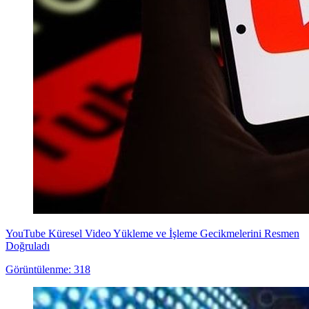
YouTube Küresel Video Yükleme ve İşleme Gecikmelerini Resmen
Doğruladı
Görüntülenme: 318