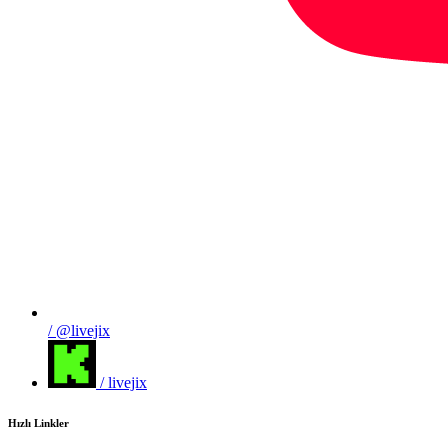
/ @livejix
/ livejix
Hızlı Linkler