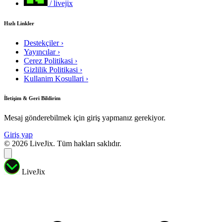
/ livejix
Hızlı Linkler
Destekçiler
›
Yayıncılar
›
Cerez Politikasi
›
Gizlilik Politikasi
›
Kullanim Kosullari
›
İletişim & Geri Bildirim
Mesaj gönderebilmek için giriş yapmanız gerekiyor.
Giriş yap
© 2026 LiveJix. Tüm hakları saklıdır.
LiveJix