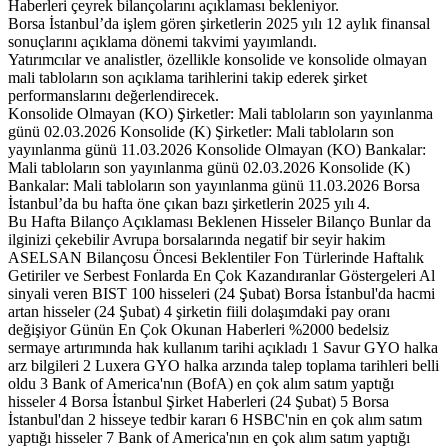
Haberleri çeyrek bilançolarını açıklaması bekleniyor.
Borsa İstanbul’da işlem gören şirketlerin 2025 yılı 12 aylık finansal
sonuçlarını açıklama dönemi takvimi yayımlandı.
Yatırımcılar ve analistler, özellikle konsolide ve konsolide olmayan
mali tabloların son açıklama tarihlerini takip ederek şirket
performanslarını değerlendirecek.
Konsolide Olmayan (KO) Şirketler: Mali tabloların son yayınlanma
günü 02.03.2026 Konsolide (K) Şirketler: Mali tabloların son
yayınlanma günü 11.03.2026 Konsolide Olmayan (KO) Bankalar:
Mali tabloların son yayınlanma günü 02.03.2026 Konsolide (K)
Bankalar: Mali tabloların son yayınlanma günü 11.03.2026 Borsa
İstanbul’da bu hafta öne çıkan bazı şirketlerin 2025 yılı 4.
Bu Hafta Bilanço Açıklaması Beklenen Hisseler Bilanço Bunlar da
ilginizi çekebilir Avrupa borsalarında negatif bir seyir hakim
ASELSAN Bilançosu Öncesi Beklentiler Fon Türlerinde Haftalık
Getiriler ve Serbest Fonlarda En Çok Kazandıranlar Göstergeleri Al
sinyali veren BIST 100 hisseleri (24 Şubat) Borsa İstanbul'da hacmi
artan hisseler (24 Şubat) 4 şirketin fiili dolaşımdaki pay oranı
değişiyor Günün En Çok Okunan Haberleri %2000 bedelsiz
sermaye artırımında hak kullanım tarihi açıkladı 1 Savur GYO halka
arz bilgileri 2 Luxera GYO halka arzında talep toplama tarihleri belli
oldu 3 Bank of America'nın (BofA) en çok alım satım yaptığı
hisseler 4 Borsa İstanbul Şirket Haberleri (24 Şubat) 5 Borsa
İstanbul'dan 2 hisseye tedbir kararı 6 HSBC'nin en çok alım satım
yaptığı hisseler 7 Bank of America'nın en çok alım satım yaptığı