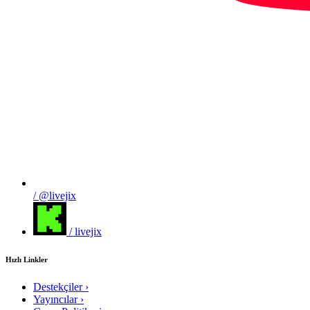
/ @livejix
/ livejix
Hızlı Linkler
Destekçiler
›
Yayıncılar
›