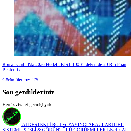
Borsa İstanbul'da 2026 Hedefi: BIST 100 Endeksinde 20 Bin Puan
Beklentisi
Görüntülenme: 275
Son gezdikleriniz
Henüz ziyaret geçmişi yok.
AI DESTEKLİ BOT ve YAYINCI ARAÇLARI | IRL
SISTEMI | SESLİ & GÖRÜNTÜLÜ GÖRÜŞMELER
LiveJix AI