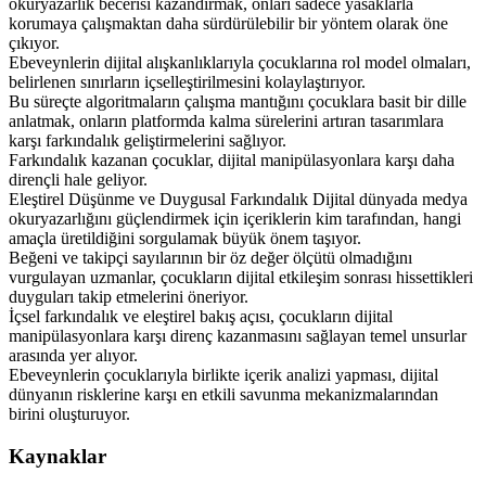
okuryazarlık becerisi kazandırmak, onları sadece yasaklarla
korumaya çalışmaktan daha sürdürülebilir bir yöntem olarak öne
çıkıyor.
Ebeveynlerin dijital alışkanlıklarıyla çocuklarına rol model olmaları,
belirlenen sınırların içselleştirilmesini kolaylaştırıyor.
Bu süreçte algoritmaların çalışma mantığını çocuklara basit bir dille
anlatmak, onların platformda kalma sürelerini artıran tasarımlara
karşı farkındalık geliştirmelerini sağlıyor.
Farkındalık kazanan çocuklar, dijital manipülasyonlara karşı daha
dirençli hale geliyor.
Eleştirel Düşünme ve Duygusal Farkındalık Dijital dünyada medya
okuryazarlığını güçlendirmek için içeriklerin kim tarafından, hangi
amaçla üretildiğini sorgulamak büyük önem taşıyor.
Beğeni ve takipçi sayılarının bir öz değer ölçütü olmadığını
vurgulayan uzmanlar, çocukların dijital etkileşim sonrası hissettikleri
duyguları takip etmelerini öneriyor.
İçsel farkındalık ve eleştirel bakış açısı, çocukların dijital
manipülasyonlara karşı direnç kazanmasını sağlayan temel unsurlar
arasında yer alıyor.
Ebeveynlerin çocuklarıyla birlikte içerik analizi yapması, dijital
dünyanın risklerine karşı en etkili savunma mekanizmalarından
birini oluşturuyor.
Kaynaklar