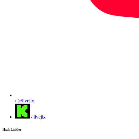
/ @livejix
/ livejix
Hızlı Linkler