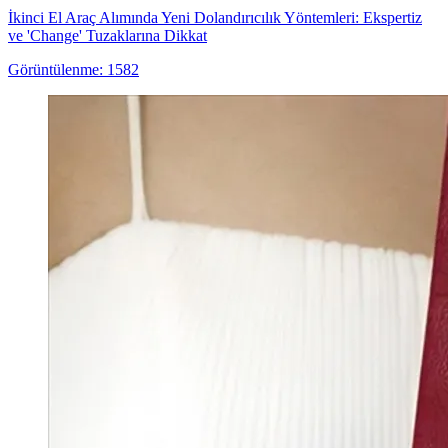
İkinci El Araç Alımında Yeni Dolandırıcılık Yöntemleri: Ekspertiz
ve 'Change' Tuzaklarına Dikkat
Görüntülenme: 1582