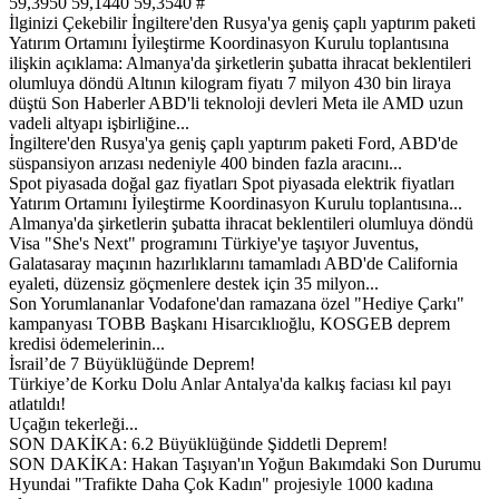
59,3950 59,1440 59,3540 #
İlginizi Çekebilir İngiltere'den Rusya'ya geniş çaplı yaptırım paketi
Yatırım Ortamını İyileştirme Koordinasyon Kurulu toplantısına
ilişkin açıklama: Almanya'da şirketlerin şubatta ihracat beklentileri
olumluya döndü Altının kilogram fiyatı 7 milyon 430 bin liraya
düştü Son Haberler ABD'li teknoloji devleri Meta ile AMD uzun
vadeli altyapı işbirliğine...
İngiltere'den Rusya'ya geniş çaplı yaptırım paketi Ford, ABD'de
süspansiyon arızası nedeniyle 400 binden fazla aracını...
Spot piyasada doğal gaz fiyatları Spot piyasada elektrik fiyatları
Yatırım Ortamını İyileştirme Koordinasyon Kurulu toplantısına...
Almanya'da şirketlerin şubatta ihracat beklentileri olumluya döndü
Visa "She's Next" programını Türkiye'ye taşıyor Juventus,
Galatasaray maçının hazırlıklarını tamamladı ABD'de California
eyaleti, düzensiz göçmenlere destek için 35 milyon...
Son Yorumlananlar Vodafone'dan ramazana özel "Hediye Çarkı"
kampanyası TOBB Başkanı Hisarcıklıoğlu, KOSGEB deprem
kredisi ödemelerinin...
İsrail’de 7 Büyüklüğünde Deprem!
Türkiye’de Korku Dolu Anlar Antalya'da kalkış faciası kıl payı
atlatıldı!
Uçağın tekerleği...
SON DAKİKA: 6.2 Büyüklüğünde Şiddetli Deprem!
SON DAKİKA: Hakan Taşıyan'ın Yoğun Bakımdaki Son Durumu
Hyundai "Trafikte Daha Çok Kadın" projesiyle 1000 kadına