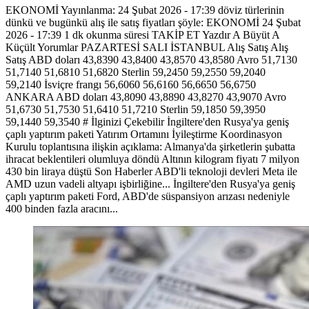
EKONOMİ Yayınlanma: 24 Şubat 2026 - 17:39 döviz türlerinin
dünkü ve bugünkü alış ile satış fiyatları şöyle: EKONOMİ 24 Şubat
2026 - 17:39 1 dk okunma süresi TAKİP ET Yazdır A Büyüt A
Küçült Yorumlar PAZARTESİ SALI İSTANBUL Alış Satış Alış
Satış ABD doları 43,8390 43,8400 43,8570 43,8580 Avro 51,7130
51,7140 51,6810 51,6820 Sterlin 59,2450 59,2550 59,2040
59,2140 İsviçre frangı 56,6060 56,6160 56,6650 56,6750
ANKARA ABD doları 43,8090 43,8890 43,8270 43,9070 Avro
51,6730 51,7530 51,6410 51,7210 Sterlin 59,1850 59,3950
59,1440 59,3540 # İlginizi Çekebilir İngiltere'den Rusya'ya geniş
çaplı yaptırım paketi Yatırım Ortamını İyileştirme Koordinasyon
Kurulu toplantısına ilişkin açıklama: Almanya'da şirketlerin şubatta
ihracat beklentileri olumluya döndü Altının kilogram fiyatı 7 milyon
430 bin liraya düştü Son Haberler ABD'li teknoloji devleri Meta ile
AMD uzun vadeli altyapı işbirliğine... İngiltere'den Rusya'ya geniş
çaplı yaptırım paketi Ford, ABD'de süspansiyon arızası nedeniyle
400 binden fazla aracını...