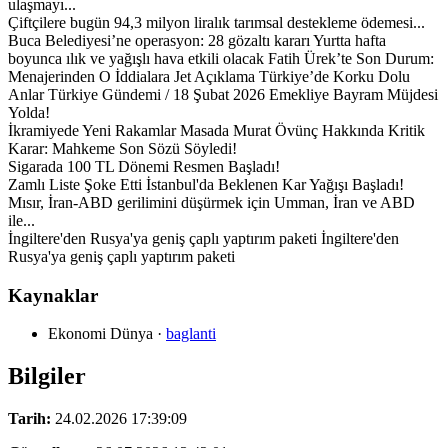
ulaşmayı...
Çiftçilere bugün 94,3 milyon liralık tarımsal destekleme ödemesi...
Buca Belediyesi’ne operasyon: 28 gözaltı kararı Yurtta hafta
boyunca ılık ve yağışlı hava etkili olacak Fatih Ürek’te Son Durum:
Menajerinden O İddialara Jet Açıklama Türkiye’de Korku Dolu
Anlar Türkiye Gündemi / 18 Şubat 2026 Emekliye Bayram Müjdesi
Yolda!
İkramiyede Yeni Rakamlar Masada Murat Övünç Hakkında Kritik
Karar: Mahkeme Son Sözü Söyledi!
Sigarada 100 TL Dönemi Resmen Başladı!
Zamlı Liste Şoke Etti İstanbul'da Beklenen Kar Yağışı Başladı!
Mısır, İran-ABD gerilimini düşürmek için Umman, İran ve ABD
ile...
İngiltere'den Rusya'ya geniş çaplı yaptırım paketi İngiltere'den
Rusya'ya geniş çaplı yaptırım paketi
Kaynaklar
Ekonomi Dünya
·
baglanti
Bilgiler
Tarih:
24.02.2026 17:39:09