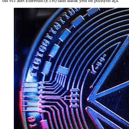
bin 911 adet Ethereum (ETH) satın alarak yeni bir pozisyon açtı.