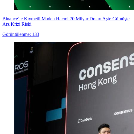
Binance’te Kıymetli Maden Hacmi 70 Milyar Doları Aştı: Gümüşte
Arz Krizi Riski
Görüntülenme: 133