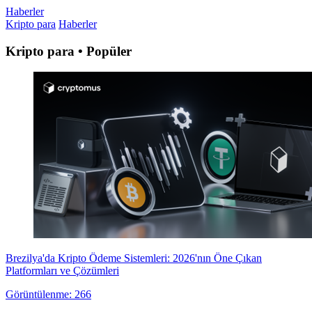
Haberler
Kripto para
Haberler
Kripto para • Popüler
Brezilya'da Kripto Ödeme Sistemleri: 2026'nın Öne Çıkan
Platformları ve Çözümleri
Görüntülenme: 266