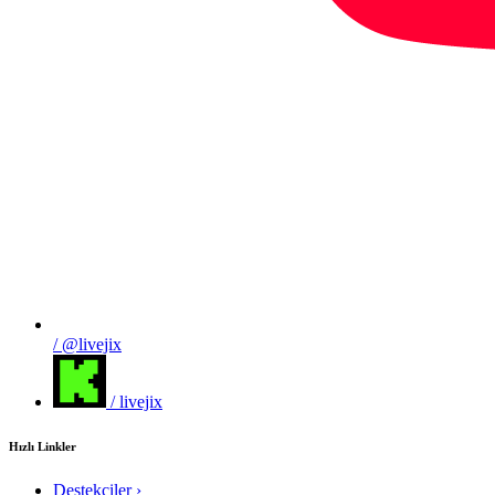
/ @livejix
/ livejix
Hızlı Linkler
Destekçiler
›