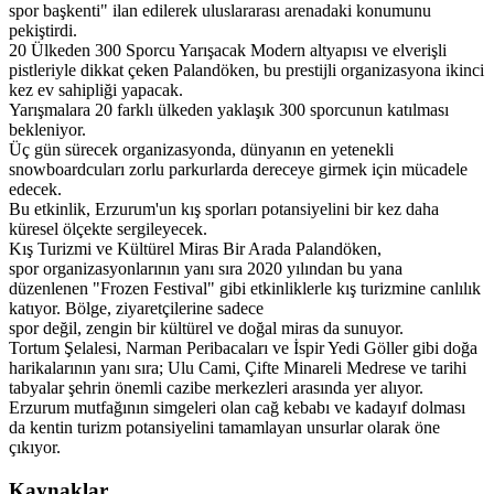
spor başkenti" ilan edilerek uluslararası arenadaki konumunu
pekiştirdi.
20 Ülkeden 300 Sporcu Yarışacak Modern altyapısı ve elverişli
pistleriyle dikkat çeken Palandöken, bu prestijli organizasyona ikinci
kez ev sahipliği yapacak.
Yarışmalara 20 farklı ülkeden yaklaşık 300 sporcunun katılması
bekleniyor.
Üç gün sürecek organizasyonda, dünyanın en yetenekli
snowboardcuları zorlu parkurlarda dereceye girmek için mücadele
edecek.
Bu etkinlik, Erzurum'un kış sporları potansiyelini bir kez daha
küresel ölçekte sergileyecek.
Kış Turizmi ve Kültürel Miras Bir Arada Palandöken,
spor organizasyonlarının yanı sıra 2020 yılından bu yana
düzenlenen "Frozen Festival" gibi etkinliklerle kış turizmine canlılık
katıyor. Bölge, ziyaretçilerine sadece
spor değil, zengin bir kültürel ve doğal miras da sunuyor.
Tortum Şelalesi, Narman Peribacaları ve İspir Yedi Göller gibi doğa
harikalarının yanı sıra; Ulu Cami, Çifte Minareli Medrese ve tarihi
tabyalar şehrin önemli cazibe merkezleri arasında yer alıyor.
Erzurum mutfağının simgeleri olan cağ kebabı ve kadayıf dolması
da kentin turizm potansiyelini tamamlayan unsurlar olarak öne
çıkıyor.
Kaynaklar