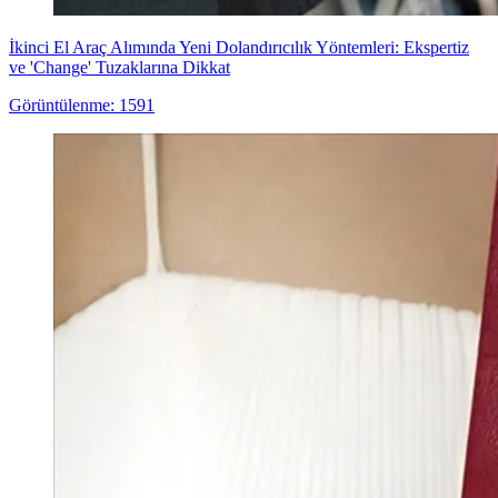
İkinci El Araç Alımında Yeni Dolandırıcılık Yöntemleri: Ekspertiz
ve 'Change' Tuzaklarına Dikkat
Görüntülenme: 1591