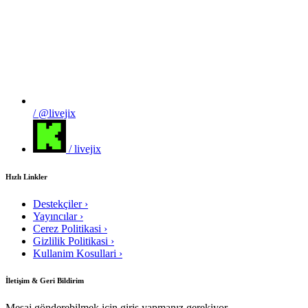
/ @livejix
/ livejix
Hızlı Linkler
Destekçiler
›
Yayıncılar
›
Cerez Politikasi
›
Gizlilik Politikasi
›
Kullanim Kosullari
›
İletişim & Geri Bildirim
Mesaj gönderebilmek için giriş yapmanız gerekiyor.