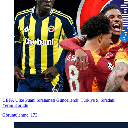
UEFA Ülke Puanı Sıralaması Güncellendi: Türkiye 9. Sıradaki
Yerini Korudu
Görüntülenme: 173