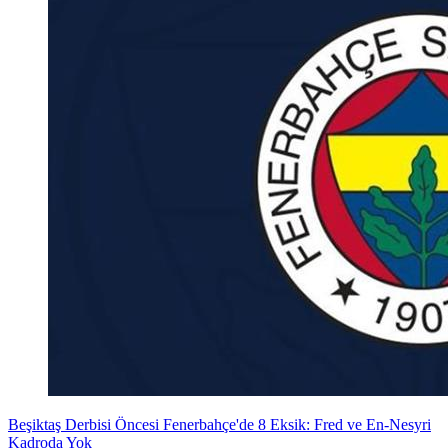
Beşiktaş Derbisi Öncesi Fenerbahçe'de 8 Eksik: Fred ve En-Nesyri
Kadroda Yok