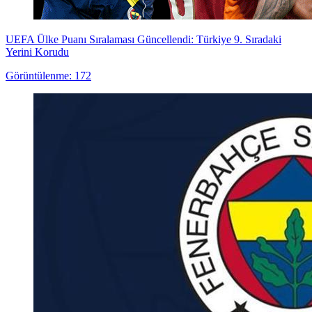
UEFA Ülke Puanı Sıralaması Güncellendi: Türkiye 9. Sıradaki
Yerini Korudu
Görüntülenme: 172