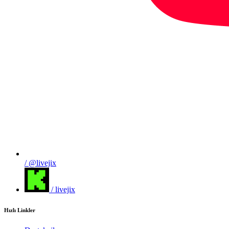
/ @livejix
/ livejix
Hızlı Linkler