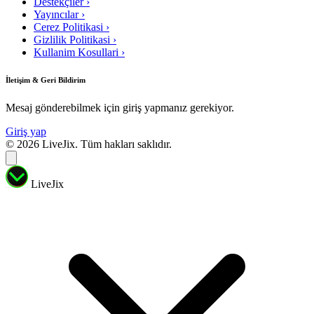
Destekçiler
›
Yayıncılar
›
Cerez Politikasi
›
Gizlilik Politikasi
›
Kullanim Kosullari
›
İletişim & Geri Bildirim
Mesaj gönderebilmek için giriş yapmanız gerekiyor.
Giriş yap
© 2026 LiveJix. Tüm hakları saklıdır.
LiveJix