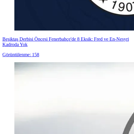
Beşiktaş Derbisi Öncesi Fenerbahçe'de 8 Eksik: Fred ve En-Nesyri
Kadroda Yok
Görüntülenme: 158