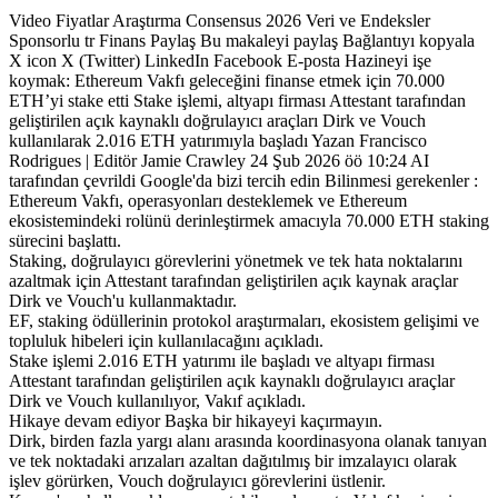
Video Fiyatlar Araştırma Consensus 2026 Veri ve Endeksler
Sponsorlu tr Finans Paylaş Bu makaleyi paylaş Bağlantıyı kopyala
X icon X (Twitter) LinkedIn Facebook E-posta Hazineyi işe
koymak: Ethereum Vakfı geleceğini finanse etmek için 70.000
ETH’yi stake etti Stake işlemi, altyapı firması Attestant tarafından
geliştirilen açık kaynaklı doğrulayıcı araçları Dirk ve Vouch
kullanılarak 2.016 ETH yatırımıyla başladı Yazan Francisco
Rodrigues | Editör Jamie Crawley 24 Şub 2026 öö 10:24 AI
tarafından çevrildi Google'da bizi tercih edin Bilinmesi gerekenler :
Ethereum Vakfı, operasyonları desteklemek ve Ethereum
ekosistemindeki rolünü derinleştirmek amacıyla 70.000 ETH staking
sürecini başlattı.
Staking, doğrulayıcı görevlerini yönetmek ve tek hata noktalarını
azaltmak için Attestant tarafından geliştirilen açık kaynak araçlar
Dirk ve Vouch'u kullanmaktadır.
EF, staking ödüllerinin protokol araştırmaları, ekosistem gelişimi ve
topluluk hibeleri için kullanılacağını açıkladı.
Stake işlemi 2.016 ETH yatırımı ile başladı ve altyapı firması
Attestant tarafından geliştirilen açık kaynaklı doğrulayıcı araçlar
Dirk ve Vouch kullanılıyor, Vakıf açıkladı.
Hikaye devam ediyor Başka bir hikayeyi kaçırmayın.
Dirk, birden fazla yargı alanı arasında koordinasyona olanak tanıyan
ve tek noktadaki arızaları azaltan dağıtılmış bir imzalayıcı olarak
işlev görürken, Vouch doğrulayıcı görevlerini üstlenir.