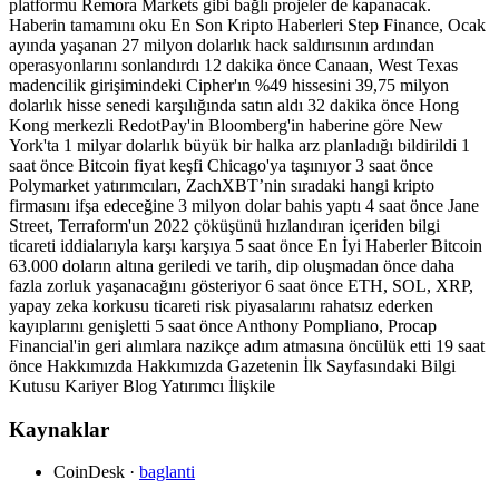
platformu Remora Markets gibi bağlı projeler de kapanacak.
Haberin tamamını oku En Son Kripto Haberleri Step Finance, Ocak
ayında yaşanan 27 milyon dolarlık hack saldırısının ardından
operasyonlarını sonlandırdı 12 dakika önce Canaan, West Texas
madencilik girişimindeki Cipher'ın %49 hissesini 39,75 milyon
dolarlık hisse senedi karşılığında satın aldı 32 dakika önce Hong
Kong merkezli RedotPay'in Bloomberg'in haberine göre New
York'ta 1 milyar dolarlık büyük bir halka arz planladığı bildirildi 1
saat önce Bitcoin fiyat keşfi Chicago'ya taşınıyor 3 saat önce
Polymarket yatırımcıları, ZachXBT’nin sıradaki hangi kripto
firmasını ifşa edeceğine 3 milyon dolar bahis yaptı 4 saat önce Jane
Street, Terraform'un 2022 çöküşünü hızlandıran içeriden bilgi
ticareti iddialarıyla karşı karşıya 5 saat önce En İyi Haberler Bitcoin
63.000 doların altına geriledi ve tarih, dip oluşmadan önce daha
fazla zorluk yaşanacağını gösteriyor 6 saat önce ETH, SOL, XRP,
yapay zeka korkusu ticareti risk piyasalarını rahatsız ederken
kayıplarını genişletti 5 saat önce Anthony Pompliano, Procap
Financial'in geri alımlara nazikçe adım atmasına öncülük etti 19 saat
önce Hakkımızda Hakkımızda Gazetenin İlk Sayfasındaki Bilgi
Kutusu Kariyer Blog Yatırımcı İlişkile
Kaynaklar
CoinDesk
·
baglanti