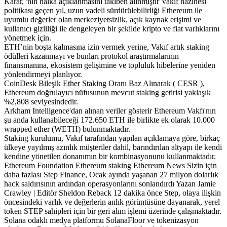
Karar, 'nın halka açıklanmasını takiben alınmıştır Vakıf hazinesi
politikası geçen yıl, uzun vadeli sürdürülebilirliği Ethereum ile
uyumlu değerler olan merkeziyetsizlik, açık kaynak erişimi ve
kullanıcı gizliliği ile dengeleyen bir şekilde kripto ve fiat varlıklarını
yönetmek için.
ETH’nin boşta kalmasına izin vermek yerine, Vakıf artık staking
ödülleri kazanmayı ve bunları protokol araştırmalarının
finansmanına, ekosistem gelişimine ve topluluk hibelerine yeniden
yönlendirmeyi planlıyor.
CoinDesk Bileşik Ether Staking Oranı Baz Alınarak ( CESR ),
Ethereum doğrulayıcı nüfusunun mevcut staking getirisi yaklaşık
%2,808 seviyesindedir.
Arkham Intelligence'dan alınan veriler gösterir Ethereum Vakfı'nın
şu anda kullanabileceği 172.650 ETH ile birlikte ek olarak 10.000
wrapped ether (WETH) bulunmaktadır.
Staking kurulumu, Vakıf tarafından yapılan açıklamaya göre, birkaç
ülkeye yayılmış azınlık müşteriler dahil, barındırılan altyapı ile kendi
kendine yönetilen donanımın bir kombinasyonunu kullanmaktadır.
Ethereum Foundation Ethereum staking Ethereum News Sizin için
daha fazlası Step Finance, Ocak ayında yaşanan 27 milyon dolarlık
hack saldırısının ardından operasyonlarını sonlandırdı Yazan Jamie
Crawley | Editör Sheldon Reback 12 dakika önce Step, olaya ilişkin
öncesindeki varlık ve değerlerin anlık görüntüsüne dayanarak, yerel
token STEP sahipleri için bir geri alım işlemi üzerinde çalışmaktadır.
Solana odaklı medya platformu SolanaFloor ve tokenizasyon