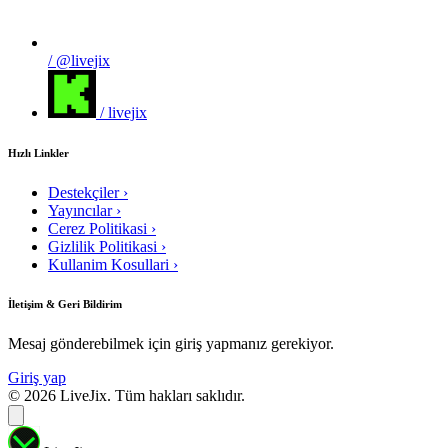
/ @livejix
/ livejix
Hızlı Linkler
Destekçiler
›
Yayıncılar
›
Cerez Politikasi
›
Gizlilik Politikasi
›
Kullanim Kosullari
›
İletişim & Geri Bildirim
Mesaj gönderebilmek için giriş yapmanız gerekiyor.
Giriş yap
© 2026 LiveJix. Tüm hakları saklıdır.