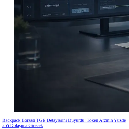
Backpack Borsası TGE Detaylarını Duyurdu: Token Arzının Yüzde
25'i Dolaşıma Girecek