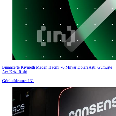
Binance’te Kıymetli Maden Hacmi 70 Milyar Doları Aştı: Gümüşte
Arz Krizi Riski
Görüntülenme: 131