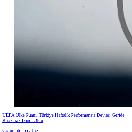
UEFA Ülke Puanı: Türkiye Haftalık Performansta Devleri Geride
Bırakarak İkinci Oldu
Görüntülenme: 153