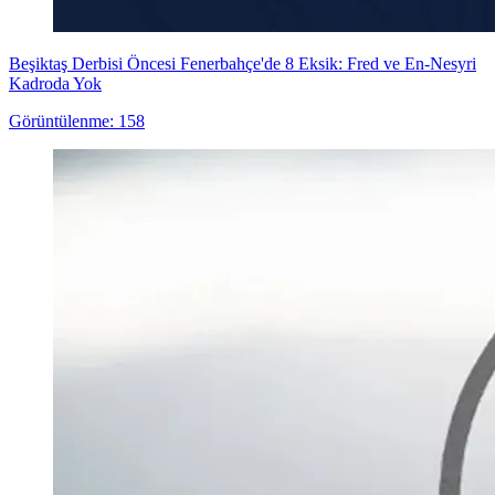
Beşiktaş Derbisi Öncesi Fenerbahçe'de 8 Eksik: Fred ve En-Nesyri
Kadroda Yok
Görüntülenme: 158