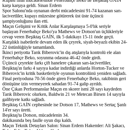
Kupası final mücadelesinde Fenerbahçe Beko ile Beşiktaş GAİN
karşı karşıya geldi. Sinan Erdem
Spor Salonu'nda oynanan derbi mücadelesini 91-74 kazanan sarı-
lacivertliler, kupayı müzesine götürerek üst üste üçüncü
şampiyonluğunu ilan etti.
Maçın Gelişimi ve Kritik Anlar Karşılaşmaya 5-0'lık seriyle
başlayan Fenerbahçe Beko'ya Mathews ve Dotson'un üçlükleriyle
cevap veren Beşiktaş GAİN, ilk 5 dakikayı 15-11 önde geçti.
Karşılıklı isabetlerle devam eden ilk çeyrek, siyah-beyazlı ekibin 24-
22 üstünlüğüyle tamamlandı.
İkinci periyotta Tarık Biberovic'in dış atışlarıyla kontrolü ele alan
Fenerbahçe Beko, soyunma odasına 46-42 önde girdi.
Üçüncü çeyrekte farkı çift hanelere çıkaran sarı-lacivertliler,
Beşiktaş'ın farkı 4 sayıya kadar indirdiği anlarda Horton-Tucker ve
Biberovic'in kritik basketleriyle oyunun kontrolünü yeniden sağladı.
Final periyoduna 70-56 önde giren Fenerbahçe Beko, rakibinin geri
dönüşüne izin vermeyerek sahadan 91-74 galip ayrıldı.
Öne Çıkan Performanslar Maçın en skorer ismi 28 sayı kaydeden
Tarık Biberovic olurken, Baldwin 21 ve Metecan Birsen 14 sayıyla
galibiyete katkı sağladı.
Beşiktaş GAİN cephesinde ise Dotson 17, Mathews ve Sertaç Şanlı
14'er sayı üretti.
Beşiktaş'ta Dotson, mücadelenin 34.
dakikasında beş faulle oyun dışı kaldı.
Maçın Teknik Detayları Salon: Sinan Erdem Hakemler: Ali Şakacı,