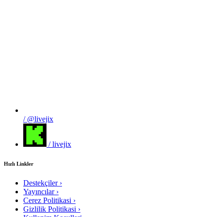
/ @livejix
/ livejix
Hızlı Linkler
Destekçiler
›
Yayıncılar
›
Cerez Politikasi
›
Gizlilik Politikasi
›