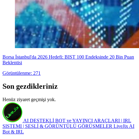
Borsa İstanbul'da 2026 Hedefi: BIST 100 Endeksinde 20 Bin Puan
Beklentisi
Görüntülenme: 271
Son gezdikleriniz
Henüz ziyaret geçmişi yok.
AI DESTEKLİ BOT ve YAYINCI ARAÇLARI | IRL
SISTEMI | SESLİ & GÖRÜNTÜLÜ GÖRÜŞMELER
LiveJix AI
Bot & IRL