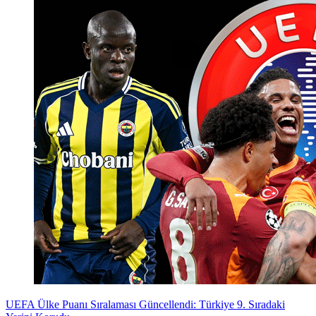
UEFA Ülke Puanı Sıralaması Güncellendi: Türkiye 9. Sıradaki