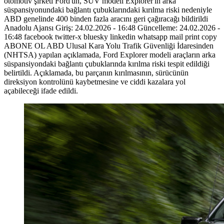
otomotiv şirketi Ford'un, SUV modeli Explorer'ın arka
süspansiyonundaki bağlantı çubuklarındaki kırılma riski nedeniyle
ABD genelinde 400 binden fazla aracını geri çağıracağı bildirildi
Anadolu Ajansı Giriş: 24.02.2026 - 16:48 Güncelleme: 24.02.2026 -
16:48 facebook twitter-x bluesky linkedin whatsapp mail print copy
ABONE OL ABD Ulusal Kara Yolu Trafik Güvenliği İdaresinden
(NHTSA) yapılan açıklamada, Ford Explorer modeli araçların arka
süspansiyondaki bağlantı çubuklarında kırılma riski tespit edildiği
belirtildi. Açıklamada, bu parçanın kırılmasının, sürücünün
direksiyon kontrolünü kaybetmesine ve ciddi kazalara yol
açabileceği ifade edildi.