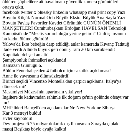
öldüren şüphelilere ait havalimanı güvenlik kamera görüntüleri
ortaya çıktı.
facebook twitter-x bluesky linkedin whatsapp mail print copy Yazı
Boyutu Küçük Normal Orta Büyük Ekstra Büyük Ana Sayfa Yazı
Boyutu Paylaş Favoriler Kaydet Görüntüle GÜNÜN ÖNEMLİ
MANŞETLERİ Cumhurbaşkanı Erdoğan HAVELSAN Teknoloji
Kampüsü'nde "Meclis sorumluluğu yerine getirdi" Çinli iş insanını
bu kadın ölüme götürdü!
Yalova'da İkra bebeğin darp edildiği anlar kamerada Kıvanç Tatlıtuğ
ifade verdi Altında büyük geri dönüş Tam 20 km sürüklendi!
Kaputtaki dehşeti anlattı!
Şampiyonluk ihtimalleri açıklandı!
Ramazan Günlüğü 6.
Bölüm Fenerbahçe'den 4 futbolcu için sakatlık açıklaması!
Anne ile yavrusunu ölümsüzleştirdi!
Birinci seçildi Vincenzo Montella'dan çarpıcı açıklama: İtalya'ya
dönecek mi?
Masumiyet Müzesi'nin apartmanı yıkılıyor!
İngiltere'de kadavradan rahimle ilk doğum çe'nin golünde ofsayt var
mı?
MHP lideri Bahçeli'den açıklamalar Ne New York ne Sibirya...
Kar 3 metreyi buldu!
Evler kayboldu!
Dev projeye 6.75 milyar dolarlık dış finansman Sarayda çıplak
masaj Beşiktaş böyle ayağa kalktı!