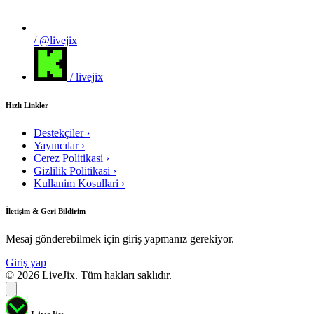
/ @livejix
/ livejix
Hızlı Linkler
Destekçiler
›
Yayıncılar
›
Cerez Politikasi
›
Gizlilik Politikasi
›
Kullanim Kosullari
›
İletişim & Geri Bildirim
Mesaj gönderebilmek için giriş yapmanız gerekiyor.
Giriş yap
© 2026 LiveJix. Tüm hakları saklıdır.