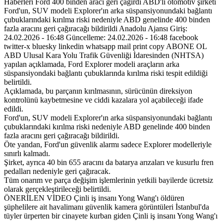
Haberleri Ford 400 binden aracı geri çağırdı ABD'li otomotiv şirketi
Ford'un, SUV modeli Explorer'ın arka süspansiyonundaki bağlantı
çubuklarındaki kırılma riski nedeniyle ABD genelinde 400 binden
fazla aracını geri çağıracağı bildirildi Anadolu Ajansı Giriş:
24.02.2026 - 16:48 Güncelleme: 24.02.2026 - 16:48 facebook
twitter-x bluesky linkedin whatsapp mail print copy ABONE OL
ABD Ulusal Kara Yolu Trafik Güvenliği İdaresinden (NHTSA)
yapılan açıklamada, Ford Explorer modeli araçların arka
süspansiyondaki bağlantı çubuklarında kırılma riski tespit edildiği
belirtildi.
Açıklamada, bu parçanın kırılmasının, sürücünün direksiyon
kontrolünü kaybetmesine ve ciddi kazalara yol açabileceği ifade
edildi.
Ford'un, SUV modeli Explorer'ın arka süspansiyonundaki bağlantı
çubuklarındaki kırılma riski nedeniyle ABD genelinde 400 binden
fazla aracını geri çağıracağı bildirildi.
Öte yandan, Ford'un güvenlik alarmı sadece Explorer modelleriyle
sınırlı kalmadı.
Şirket, ayrıca 40 bin 655 aracını da batarya arızaları ve kusurlu fren
pedalları nedeniyle geri çağıracak.
Tüm onarım ve parça değişim işlemlerinin yetkili bayilerde ücretsiz
olarak gerçekleştirileceği belirtildi.
ÖNERİLEN VİDEO Çinli iş insanı Yong Wang'ı öldüren
şüphelilere ait havalimanı güvenlik kamera görüntüleri İstanbul'da
tüyler ürperten bir cinayete kurban giden Çinli iş insanı Yong Wang'ı