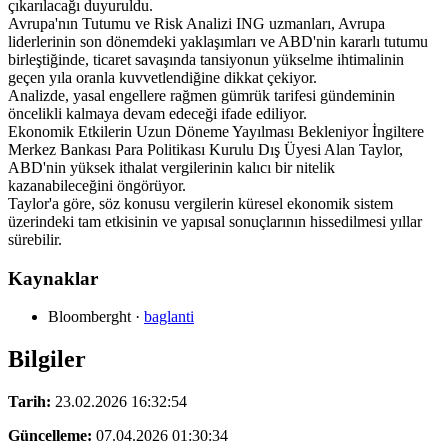
çıkarılacağı duyuruldu.
Avrupa'nın Tutumu ve Risk Analizi ING uzmanları, Avrupa
liderlerinin son dönemdeki yaklaşımları ve ABD'nin kararlı tutumu
birleştiğinde, ticaret savaşında tansiyonun yükselme ihtimalinin
geçen yıla oranla kuvvetlendiğine dikkat çekiyor.
Analizde, yasal engellere rağmen gümrük tarifesi gündeminin
öncelikli kalmaya devam edeceği ifade ediliyor.
Ekonomik Etkilerin Uzun Döneme Yayılması Bekleniyor İngiltere
Merkez Bankası Para Politikası Kurulu Dış Üyesi Alan Taylor,
ABD'nin yüksek ithalat vergilerinin kalıcı bir nitelik
kazanabileceğini öngörüyor.
Taylor'a göre, söz konusu vergilerin küresel ekonomik sistem
üzerindeki tam etkisinin ve yapısal sonuçlarının hissedilmesi yıllar
sürebilir.
Kaynaklar
Bloomberght
·
baglanti
Bilgiler
Tarih:
23.02.2026 16:32:54
Güncelleme:
07.04.2026 01:30:34