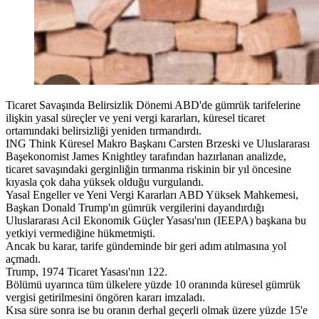
Ticaret Savaşında Belirsizlik Dönemi ABD'de gümrük tarifelerine
ilişkin yasal süreçler ve yeni vergi kararları, küresel ticaret
ortamındaki belirsizliği yeniden tırmandırdı.
ING Think Küresel Makro Başkanı Carsten Brzeski ve Uluslararası
Başekonomist James Knightley tarafından hazırlanan analizde,
ticaret savaşındaki gerginliğin tırmanma riskinin bir yıl öncesine
kıyasla çok daha yüksek olduğu vurgulandı.
Yasal Engeller ve Yeni Vergi Kararları ABD Yüksek Mahkemesi,
Başkan Donald Trump'ın gümrük vergilerini dayandırdığı
Uluslararası Acil Ekonomik Güçler Yasası'nın (IEEPA) başkana bu
yetkiyi vermediğine hükmetmişti.
Ancak bu karar, tarife gündeminde bir geri adım atılmasına yol
açmadı.
Trump, 1974 Ticaret Yasası'nın 122.
Bölümü uyarınca tüm ülkelere yüzde 10 oranında küresel gümrük
vergisi getirilmesini öngören kararı imzaladı.
Kısa süre sonra ise bu oranın derhal geçerli olmak üzere yüzde 15'e