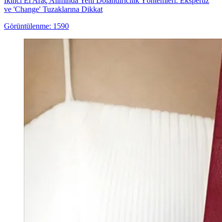
İkinci El Araç Alımında Yeni Dolandırıcılık Yöntemleri: Ekspertiz
ve 'Change' Tuzaklarına Dikkat
Görüntülenme: 1590