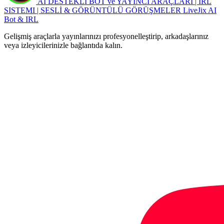
AI DESTEKLİ BOT ve YAYINCI ARAÇLARI | IRL
SISTEMI | SESLİ & GÖRÜNTÜLÜ GÖRÜŞMELER
LiveJix AI
Bot & IRL
Gelişmiş araçlarla yayınlarınızı profesyonelleştirip, arkadaşlarınız
veya izleyicilerinizle bağlantıda kalın.