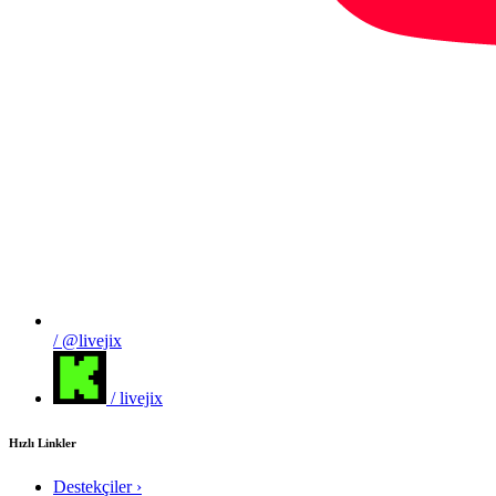
/ @livejix
/ livejix
Hızlı Linkler
Destekçiler
›