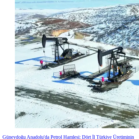
Güneydoğu Anadolu'da Petrol Hamlesi: Dört İl Türkiye Üretiminin