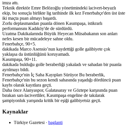
imza attı.
Teknik direktör Emre Belözoğlu yönetimindeki lacivert-beyazlı
ekip, bu sonuçla birlikte lig tarihinde ilk kez Fenerbahçe'den üst üste
iki maçta puan almayı başardı.
Zorlu deplasmandan puanla dönen Kasımpaşa, istikrarlı
performansını Kadıköy'de de sürdürdü.
Uzatma Dakikalarında Büyük Heyecan Müsabakanın son anları
nefes kesen bir mücadeleye sahne oldu.
Fenerbahçe, 90+5.
dakikada Marco Asensio’nun kaydettiği golle galibiyete çok
yaklaşsa da üstünlüğünü koruyamadı.
Kasımpaşa, 90+11.
dakikada bulduğu golle beraberliği yakaladı ve sahadan bir puanla
ayrılmayı bildi.
Fenerbahçe'nin İç Saha Kayıpları Sürüyor Bu beraberlik,
Fenerbahçe'nin bu sezon kendi sahasında yaşadığı dördüncü puan
kaybı olarak kayıtlara geçti.
Daha önce Alanyaspor, Galatasaray ve Göztepe karşısında puan
bırakan sarı-lacivertliler, Kasımpaşa engeline de takılarak
şampiyonluk yarışında kritik bir eşiği galibiyetsiz geçti.
Kaynaklar
Türkiye Gazetesi
·
baglanti