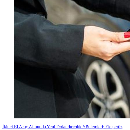
İkinci El Araç Alımında Yeni Dolandırıcılık Yöntemleri: Ekspertiz