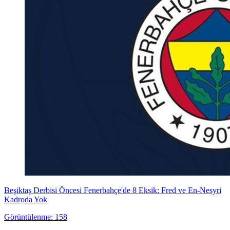
Beşiktaş Derbisi Öncesi Fenerbahçe'de 8 Eksik: Fred ve En-Nesyri
Kadroda Yok
Görüntülenme: 158