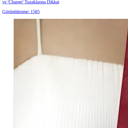
ve 'Change' Tuzaklarına Dikkat
Görüntülenme: 1585