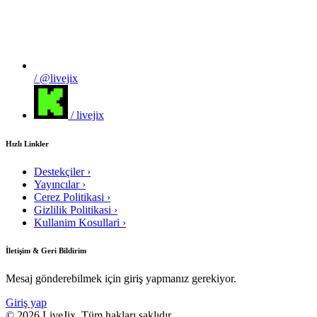
/ @livejix
/ livejix
Hızlı Linkler
Destekçiler
›
Yayıncılar
›
Cerez Politikasi
›
Gizlilik Politikasi
›
Kullanim Kosullari
›
İletişim & Geri Bildirim
Mesaj gönderebilmek için giriş yapmanız gerekiyor.
Giriş yap
© 2026 LiveJix. Tüm hakları saklıdır.