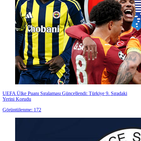
UEFA Ülke Puanı Sıralaması Güncellendi: Türkiye 9. Sıradaki
Yerini Korudu
Görüntülenme: 172