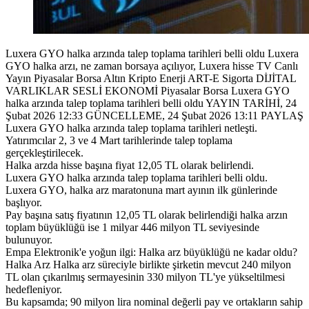
Luxera GYO halka arzında talep toplama tarihleri belli oldu Luxera
GYO halka arzı, ne zaman borsaya açılıyor, Luxera hisse TV Canlı
Yayın Piyasalar Borsa Altın Kripto Enerji ART-E Sigorta DİJİTAL
VARLIKLAR SESLİ EKONOMİ Piyasalar Borsa Luxera GYO
halka arzında talep toplama tarihleri belli oldu YAYIN TARİHİ, 24
Şubat 2026 12:33 GÜNCELLEME, 24 Şubat 2026 13:11 PAYLAŞ
Luxera GYO halka arzında talep toplama tarihleri netleşti.
Yatırımcılar 2, 3 ve 4 Mart tarihlerinde talep toplama
gerçekleştirilecek.
Halka arzda hisse başına fiyat 12,05 TL olarak belirlendi.
Luxera GYO halka arzında talep toplama tarihleri belli oldu.
Luxera GYO, halka arz maratonuna mart ayının ilk günlerinde
başlıyor.
Pay başına satış fiyatının 12,05 TL olarak belirlendiği halka arzın
toplam büyüklüğü ise 1 milyar 446 milyon TL seviyesinde
bulunuyor.
Empa Elektronik'e yoğun ilgi: Halka arz büyüklüğü ne kadar oldu?
Halka Arz Halka arz süreciyle birlikte şirketin mevcut 240 milyon
TL olan çıkarılmış sermayesinin 330 milyon TL'ye yükseltilmesi
hedefleniyor.
Bu kapsamda; 90 milyon lira nominal değerli pay ve ortakların sahip