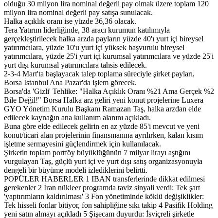
olduğu 30 milyon lira nominal değerli pay olmak üzere toplam 120
milyon lira nominal değerli pay satışa sunulacak.
Halka açıklık oranı ise yüzde 36,36 olacak.
Tera Yatırım liderliğinde, 38 aracı kurumun katılımıyla
gerçekleştirilecek halka arzda payların yüzde 40'ı yurt içi bireysel
yatırımcılara, yüzde 10'u yurt içi yüksek başvurulu bireysel
yatırımcılara, yüzde 25'i yurt içi kurumsal yatırımcılara ve yüzde 25'i
yurt dışı kurumsal yatırımcılara tahsis edilecek.
2-3-4 Mart'ta başlayacak talep toplama süreciyle şirket payları,
Borsa İstanbul Ana Pazar'da işlem görecek.
Borsa'da 'Gizli' Tehlike: "Halka Açıklık Oranı %21 Ama Gerçek %2
Bile Değil!" Borsa Halka arz geliri yeni konut projelerine Luxera
GYO Yönetim Kurulu Başkanı Ramazan Taş, halka arzdan elde
edilecek kaynağın ana kullanım alanını açıkladı.
Buna göre elde edilecek gelirin en az yüzde 85'i mevcut ve yeni
konut/ticari alan projelerinin finansmanına ayrılırken, kalan kısım
işletme sermayesini güçlendirmek için kullanılacak.
Şirketin toplam portföy büyüklüğünün 7 milyar lirayı aştığını
vurgulayan Taş, güçlü yurt içi ve yurt dışı satış organizasyonuyla
dengeli bir büyüme modeli izlediklerini belirtti.
POPÜLER HABERLER 1 IBAN transferlerinde dikkat edilmesi
gerekenler 2 İran nükleer programda taviz sinyali verdi: Tek şart
'yaptırımların kaldırılması' 3 Fon yönetiminde köklü değişiklikler:
Tek hisseli fonlar bitiyor, fon sahipliğine sıkı takip 4 Pasifik Holding
yeni satın almayı açıkladı 5 Şişecam duyurdu: İsviçreli şirketle