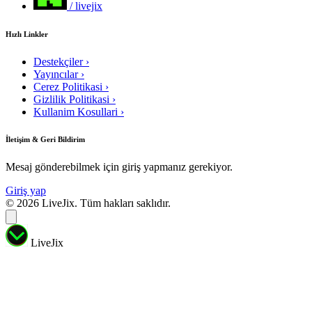
/ livejix
Hızlı Linkler
Destekçiler
›
Yayıncılar
›
Cerez Politikasi
›
Gizlilik Politikasi
›
Kullanim Kosullari
›
İletişim & Geri Bildirim
Mesaj gönderebilmek için giriş yapmanız gerekiyor.
Giriş yap
© 2026 LiveJix. Tüm hakları saklıdır.
LiveJix