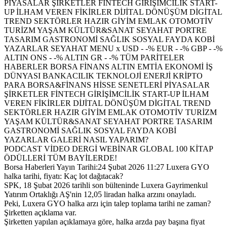
PİYASALAR ŞİRKETLER FİNTECH GİRİŞİMCİLİK START-
UP İLHAM VEREN FİKİRLER DİJİTAL DÖNÜŞÜM DİGİTAL
TREND SEKTÖRLER HAZIR GİYİM EMLAK OTOMOTİV
TURİZM YAŞAM KÜLTÜR&SANAT SEYAHAT PORTRE
TASARIM GASTRONOMİ SAĞLIK SOSYAL FAYDA KOBİ
YAZARLAR SEYAHAT MENU x USD - -% EUR - -% GBP - -%
ALTIN ONS - -% ALTIN GR - -% TÜM PARİTELER
HABERLER BORSA FİNANS ALTIN EMTİA EKONOMİ İŞ
DÜNYASI BANKACILIK TEKNOLOJİ ENERJİ KRİPTO
PARA BORSA&FİNANS HİSSE SENETLERİ PİYASALAR
ŞİRKETLER FİNTECH GİRİŞİMCİLİK START-UP İLHAM
VEREN FİKİRLER DİJİTAL DÖNÜŞÜM DİGİTAL TREND
SEKTÖRLER HAZIR GİYİM EMLAK OTOMOTİV TURİZM
YAŞAM KÜLTÜR&SANAT SEYAHAT PORTRE TASARIM
GASTRONOMİ SAĞLIK SOSYAL FAYDA KOBİ
YAZARLAR GALERİ NASIL YAPARIM?
PODCAST VİDEO DERGİ WEBİNAR GLOBAL 100 KİTAP
ÖDÜLLERİ TÜM BAYİLERDE!
Borsa Haberleri Yayın Tarihi:24 Şubat 2026 11:27 Luxera GYO
halka tarihi, fiyatı: Kaç lot dağıtacak?
SPK, 18 Şubat 2026 tarihli son bülteninde Luxera Gayrimenkul
Yatırım Ortaklığı AŞ'nin 12,05 liradan halka arzını onayladı.
Peki, Luxera GYO halka arzı için talep toplama tarihi ne zaman?
Şirketten açıklama var.
Şirketten yapılan açıklamaya göre, halka arzda pay başına fiyat