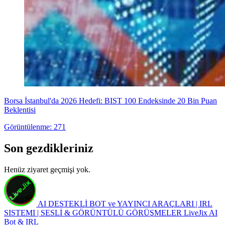
Borsa İstanbul'da 2026 Hedefi: BIST 100 Endeksinde 20 Bin Puan
Beklentisi
Görüntülenme: 271
Son gezdikleriniz
Henüz ziyaret geçmişi yok.
AI DESTEKLİ BOT ve YAYINCI ARAÇLARI | IRL
SISTEMI | SESLİ & GÖRÜNTÜLÜ GÖRÜŞMELER
LiveJix AI
Bot & IRL