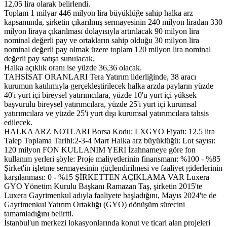
12,05 lira olarak belirlendi.
Toplam 1 milyar 446 milyon lira büyüklüğe sahip halka arz
kapsamında, şirketin çıkarılmış sermayesinin 240 milyon liradan 330
milyon liraya çıkarılması dolayısıyla artırılacak 90 milyon lira
nominal değerli pay ve ortakların sahip olduğu 30 milyon lira
nominal değerli pay olmak üzere toplam 120 milyon lira nominal
değerli pay satışa sunulacak.
Halka açıklık oranı ise yüzde 36,36 olacak.
TAHSİSAT ORANLARI Tera Yatırım liderliğinde, 38 aracı
kurumun katılımıyla gerçekleştirilecek halka arzda payların yüzde
40'ı yurt içi bireysel yatırımcılara, yüzde 10'u yurt içi yüksek
başvurulu bireysel yatırımcılara, yüzde 25'i yurt içi kurumsal
yatırımcılara ve yüzde 25'i yurt dışı kurumsal yatırımcılara tahsis
edilecek.
HALKA ARZ NOTLARI Borsa Kodu: LXGYO Fiyatı: 12.5 lira
Talep Toplama Tarihi:2-3-4 Mart Halka arz büyüklüğü: Lot sayısı:
120 milyon FON KULLANIM YERİ İzahnameye göre fon
kullanım yerleri şöyle: Proje maliyetlerinin finansmanı: %100 - %85
Şirket'in işletme sermayesinin güçlendirilmesi ve faaliyet giderlerinin
karşılanması: 0 - %15 ŞİRKETTEN AÇIKLAMA VAR Luxera
GYO Yönetim Kurulu Başkanı Ramazan Taş, şirketin 2015'te
Luxera Gayrimenkul adıyla faaliyete başladığını, Mayıs 2024'te de
Gayrimenkul Yatırım Ortaklığı (GYO) dönüşüm sürecini
tamamladığını belirtti.
İstanbul'un merkezi lokasyonlarında konut ve ticari alan projeleri