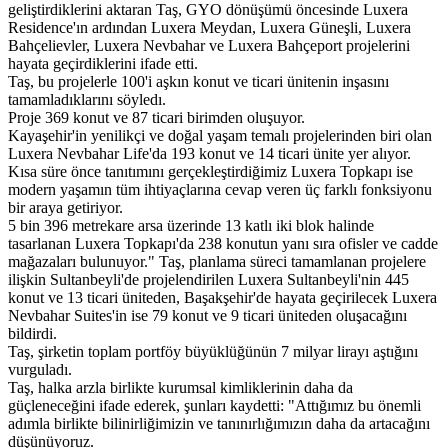
geliştirdiklerini aktaran Taş, GYO dönüşümü öncesinde Luxera
Residence'ın ardından Luxera Meydan, Luxera Güneşli, Luxera
Bahçelievler, Luxera Nevbahar ve Luxera Bahçeport projelerini
hayata geçirdiklerini ifade etti.
Taş, bu projelerle 100'i aşkın konut ve ticari ünitenin inşasını
tamamladıklarını söyledı.
Proje 369 konut ve 87 ticari birimden oluşuyor.
Kayaşehir'in yenilikçi ve doğal yaşam temalı projelerinden biri olan
Luxera Nevbahar Life'da 193 konut ve 14 ticari ünite yer alıyor.
Kısa süre önce tanıtımını gerçekleştirdiğimiz Luxera Topkapı ise
modern yaşamın tüm ihtiyaçlarına cevap veren üç farklı fonksiyonu
bir araya getiriyor.
5 bin 396 metrekare arsa üzerinde 13 katlı iki blok halinde
tasarlanan Luxera Topkapı'da 238 konutun yanı sıra ofisler ve cadde
mağazaları bulunuyor." Taş, planlama süreci tamamlanan projelere
ilişkin Sultanbeyli'de projelendirilen Luxera Sultanbeyli'nin 445
konut ve 13 ticari üniteden, Başakşehir'de hayata geçirilecek Luxera
Nevbahar Suites'in ise 79 konut ve 9 ticari üniteden oluşacağını
bildirdi.
Taş, şirketin toplam portföy büyüklüğünün 7 milyar lirayı aştığını
vurguladı.
Taş, halka arzla birlikte kurumsal kimliklerinin daha da
güçleneceğini ifade ederek, şunları kaydetti: "Attığımız bu önemli
adımla birlikte bilinirliğimizin ve tanınırlığımızın daha da artacağını
düşünüyoruz.