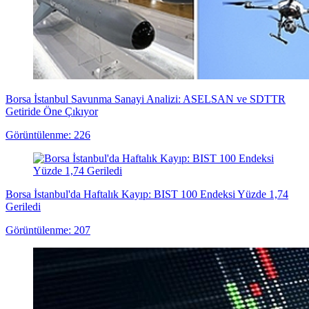
Borsa İstanbul Savunma Sanayi Analizi: ASELSAN ve SDTTR
Getiride Öne Çıkıyor
Görüntülenme: 226
Borsa İstanbul'da Haftalık Kayıp: BIST 100 Endeksi Yüzde 1,74
Geriledi
Görüntülenme: 207