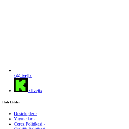
/ @livejix
/ livejix
Hızlı Linkler
Destekçiler
›
Yayıncılar
›
Cerez Politikasi
›