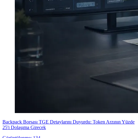
Backpack Borsası TGE Detaylarını Duyurdu: Token Arzının Yüzde
25'i Dolaşıma Girecek
Görüntülenme: 134