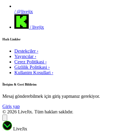
/ @livejix
/ livejix
Hızlı Linkler
Destekçiler
›
Yayıncılar
›
Cerez Politikasi
›
Gizlilik Politikasi
›
Kullanim Kosullari
›
İletişim & Geri Bildirim
Mesaj gönderebilmek için giriş yapmanız gerekiyor.
Giriş yap
© 2026 LiveJix. Tüm hakları saklıdır.
LiveJix