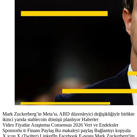
Mark Zuckerberg’in Meta’sı, ABD düzenleyici değişikliğiyle birlikte
ikinci yarıda stablecoin dönüşü planlıyor Haberler
Video Fiyatlar Araştırma Consensus 2026 Veri ve Endeksler
Sponsorlu tr Finans Paylaş Bu makaleyi paylaş Bağlantıyı kopyala
X icon X (Twitter) LinkedIn Facebook E-posta Mark Zuckerberg'ün