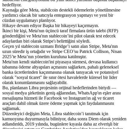
hedefliyor.
Kaynağa göre Meta, stabilcoin destekli ödemelerin yönetilmesine
yardımcı olacak bir satıcıyla entegrasyon yapmayı ve yeni bir
cüzdan uygulamayı planlıyor.
Hikaye devam ediyor Başka bir hikayeyi kaçırmayın.
İkinci bir kişi, Meta'nın üçüncü taraf firmalara ürün talebi (RFP)
gönderdiğini ve Meta'nın stablecoin’ini pilot olarak test edecek
adaylardan biri olarak Stripe'ı belirttiğini söyledi.
Geçen yıl stablecoin uzmanı Bridge’i satın alan Stripe, Meta'nın
uzun süredir iş ortağıdır ve Stripe CEO’su Patrick Collison, Nisan
2025’te Meta’nın yönetim kuruluna katılmıştır.
Meta'nın kendi stablecoin'ini piyasaya sürmesi, devasa kullanıcı
tabanına ödeme altyapıları açmasını sağlarken, pahalı geleneksel
banka ücretlerinden kaçınmasına olanak tanıyacak ve potansiyel
olarak "sosyal ticaret" ile sınır ötesi havalelerde küresel bir lider
olarak konumlanmasını sağlayabilir.
Bu, planlanan Libra projesinin orijinal hedeflerinden biriydi —
sosyal medya şirketinin geniş ağlarından, WhatsApp'ın eşler arası
mesajlaşma hizmeti ile Facebook ve Instagram'ın ağ ve ticaret
araçları dahil olmak üzere ödeme yapmak için faydalanmasını
sağlamak.
Düzenleyici değişim Meta, Libra stablecoin’i tanıtmak için
kamuoyuna duyurmasıyla biliniyor, daha sonra Diem olarak yeniden
adlandırıldı, 2019 yılında, bugünlere kıyasla daha az elverişli bir