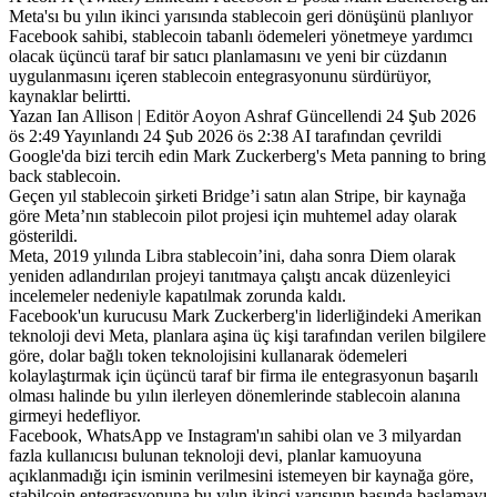
Meta'sı bu yılın ikinci yarısında stablecoin geri dönüşünü planlıyor
Facebook sahibi, stablecoin tabanlı ödemeleri yönetmeye yardımcı
olacak üçüncü taraf bir satıcı planlamasını ve yeni bir cüzdanın
uygulanmasını içeren stablecoin entegrasyonunu sürdürüyor,
kaynaklar belirtti.
Yazan Ian Allison | Editör Aoyon Ashraf Güncellendi 24 Şub 2026
ös 2:49 Yayınlandı 24 Şub 2026 ös 2:38 AI tarafından çevrildi
Google'da bizi tercih edin Mark Zuckerberg's Meta panning to bring
back stablecoin.
Geçen yıl stablecoin şirketi Bridge’i satın alan Stripe, bir kaynağa
göre Meta’nın stablecoin pilot projesi için muhtemel aday olarak
gösterildi.
Meta, 2019 yılında Libra stablecoin’ini, daha sonra Diem olarak
yeniden adlandırılan projeyi tanıtmaya çalıştı ancak düzenleyici
incelemeler nedeniyle kapatılmak zorunda kaldı.
Facebook'un kurucusu Mark Zuckerberg'in liderliğindeki Amerikan
teknoloji devi Meta, planlara aşina üç kişi tarafından verilen bilgilere
göre, dolar bağlı token teknolojisini kullanarak ödemeleri
kolaylaştırmak için üçüncü taraf bir firma ile entegrasyonun başarılı
olması halinde bu yılın ilerleyen dönemlerinde stablecoin alanına
girmeyi hedefliyor.
Facebook, WhatsApp ve Instagram'ın sahibi olan ve 3 milyardan
fazla kullanıcısı bulunan teknoloji devi, planlar kamuoyuna
açıklanmadığı için isminin verilmesini istemeyen bir kaynağa göre,
stabilcoin entegrasyonuna bu yılın ikinci yarısının başında başlamayı