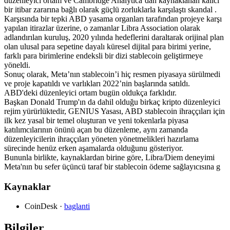
düzenleyici ortam ve Cambridge Analytica’dan kaynaklanan kalıcı
bir itibar zararına bağlı olarak güçlü zorluklarla karşılaştı skandal .
Karşısında bir tepki ABD yasama organları tarafından projeye karşı
yapılan itirazlar üzerine, o zamanlar Libra Association olarak
adlandırılan kuruluş, 2020 yılında hedeflerini daraltarak orijinal plan
olan ulusal para sepetine dayalı küresel dijital para birimi yerine,
farklı para birimlerine endeksli bir dizi stablecoin geliştirmeye
yöneldi.
Sonuç olarak, Meta’nın stablecoin’i hiç resmen piyasaya sürülmedi
ve proje kapatıldı ve varlıkları 2022’nin başlarında satıldı.
ABD'deki düzenleyici ortam bugün oldukça farklıdır.
Başkan Donald Trump'ın da dahil olduğu birkaç kripto düzenleyici
rejim yürürlüktedir, GENIUS Yasası, ABD stablecoin ihraççıları için
ilk kez yasal bir temel oluşturan ve yeni tokenlarla piyasa
katılımcılarının önünü açan bu düzenleme, aynı zamanda
düzenleyicilerin ihraççıları yöneten yönetmelikleri hazırlama
sürecinde henüz erken aşamalarda olduğunu gösteriyor.
Bununla birlikte, kaynaklardan birine göre, Libra/Diem deneyimi
Meta'nın bu sefer üçüncü taraf bir stablecoin ödeme sağlayıcısına g
Kaynaklar
CoinDesk
·
baglanti
Bilgiler