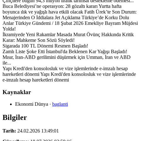
Çiftçilere bugün 94,3 milyon liralık tarımsal destekleme ödemesi...
Buca Belediyesi’ne operasyon: 28 gözaltı kararı Yurtta hafta
boyunca ılık ve yağışlı hava etkili olacak Fatih Ürek’te Son Durum:
Menajerinden O İddialara Jet Açıklama Türkiye’de Korku Dolu
Anlar Türkiye Gündemi / 18 Şubat 2026 Emekliye Bayram Müjdesi
Yolda!
İkramiyede Yeni Rakamlar Masada Murat Övünç Hakkında Kritik
Karar: Mahkeme Son Sözü Söyledi!
Sigarada 100 TL Dönemi Resmen Başladı!
Zamlı Liste Şoke Etti İstanbul'da Beklenen Kar Yağışı Başladı!
Mısır, İran-ABD gerilimini düşürmek için Umman, İran ve ABD
ile...
Yapı Kredi'den konsolosluk ve vize işlemlerinde e-imzalı hesap
hareketleri dönemi Yapı Kredi'den konsolosluk ve vize işlemlerinde
e-imzalı hesap hareketleri dönemi
Kaynaklar
Ekonomi Dünya
·
baglanti
Bilgiler
Tarih:
24.02.2026 13:49:01