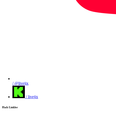
/ @livejix
/ livejix
Hızlı Linkler