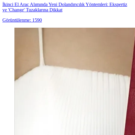
İkinci El Araç Alımında Yeni Dolandırıcılık Yöntemleri: Ekspertiz
ve 'Change' Tuzaklarına Dikkat
Görüntülenme: 1590