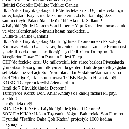
İlginizi Çekebilir Evlilikte Tehlike Çanları!
İlk 5 Yılda Büyük Çöküş CHP’de fezleke krizi: Üç milletvekili için
süreç başladı Kayak merkezlerinde en fazla kar kalınlığı 233
santimetreyle Palandöken'de ölçüldü Akdeniz Sallandı!
4 Büyüklüğünde Deprem Son Haberler Yapı Kredi'den konsolosluk
ve vize işlemlerinde e-imzalı hesap hareketleri...
Evlilikte Tehlike Çanları!
İlk 5 Yılda Büyük Çöküş Mahfi Eğilmez Ekonomideki Psikolojik
Kırılmayı Anlattı Galatasaray, Juventus maçına hazır The Economist
yazdı: Rus ekonomisi kritik eşiği aştı FedEx’ten Trump’ın Ek
Vergilerine Dava: Tüm Paranın İadesi Talep...
CHP’de fezleke krizi: Üç milletvekili için süreç başladı Piyasalarda
gün ortası Borsa günün ilk yarısında geriledi Bali’de şiddetli yağışlar
sel felaketine yol açtı Son Yorumlananlar Vodafone'dan ramazana
özel "Hediye Çarkı" kampanyası TOBB Başkanı Hisarcıklıoğlu,
KOSGEB deprem kredisi ödemelerinin...
İsrail’de 7 Büyüklüğünde Deprem!
Türkiye’de Korku Dolu Anlar Antalya'da kalkış faciası kıl payı
atlatıldı!
Uçağın tekerleği...
SON DAKİKA: 6.2 Büyüklüğünde Şiddetli Deprem!
SON DAKİKA: Hakan Taşıyan'ın Yoğun Bakımdaki Son Durumu
Hyundai "Trafikte Daha Çok Kadın" projesiyle 1000 kadına
ulaşmayı...