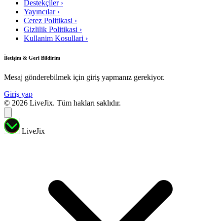
Destekçiler
›
Yayıncılar
›
Cerez Politikasi
›
Gizlilik Politikasi
›
Kullanim Kosullari
›
İletişim & Geri Bildirim
Mesaj gönderebilmek için giriş yapmanız gerekiyor.
Giriş yap
© 2026 LiveJix. Tüm hakları saklıdır.
LiveJix