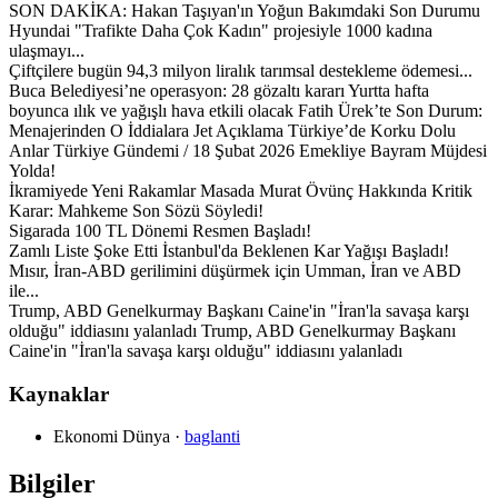
SON DAKİKA: Hakan Taşıyan'ın Yoğun Bakımdaki Son Durumu
Hyundai "Trafikte Daha Çok Kadın" projesiyle 1000 kadına
ulaşmayı...
Çiftçilere bugün 94,3 milyon liralık tarımsal destekleme ödemesi...
Buca Belediyesi’ne operasyon: 28 gözaltı kararı Yurtta hafta
boyunca ılık ve yağışlı hava etkili olacak Fatih Ürek’te Son Durum:
Menajerinden O İddialara Jet Açıklama Türkiye’de Korku Dolu
Anlar Türkiye Gündemi / 18 Şubat 2026 Emekliye Bayram Müjdesi
Yolda!
İkramiyede Yeni Rakamlar Masada Murat Övünç Hakkında Kritik
Karar: Mahkeme Son Sözü Söyledi!
Sigarada 100 TL Dönemi Resmen Başladı!
Zamlı Liste Şoke Etti İstanbul'da Beklenen Kar Yağışı Başladı!
Mısır, İran-ABD gerilimini düşürmek için Umman, İran ve ABD
ile...
Trump, ABD Genelkurmay Başkanı Caine'in "İran'la savaşa karşı
olduğu" iddiasını yalanladı Trump, ABD Genelkurmay Başkanı
Caine'in "İran'la savaşa karşı olduğu" iddiasını yalanladı
Kaynaklar
Ekonomi Dünya
·
baglanti
Bilgiler