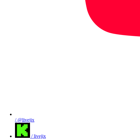
/ @livejix
/ livejix