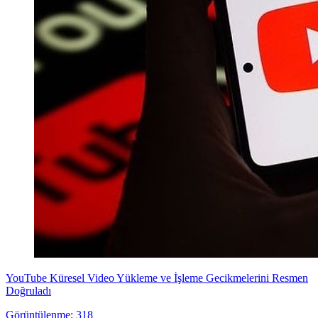
YouTube Küresel Video Yükleme ve İşleme Gecikmelerini Resmen
Doğruladı
Görüntülenme: 318