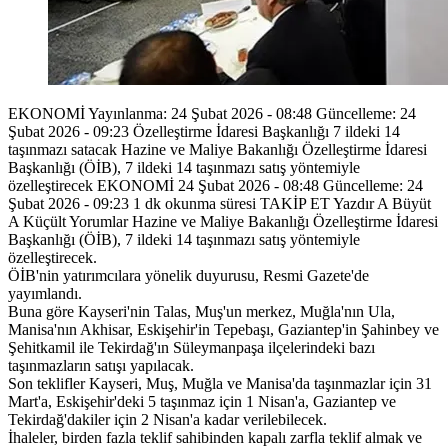
EKONOMİ Yayınlanma: 24 Şubat 2026 - 08:48 Güncelleme: 24
Şubat 2026 - 09:23 Özelleştirme İdaresi Başkanlığı 7 ildeki 14
taşınmazı satacak Hazine ve Maliye Bakanlığı Özelleştirme İdaresi
Başkanlığı (ÖİB), 7 ildeki 14 taşınmazı satış yöntemiyle
özelleştirecek EKONOMİ 24 Şubat 2026 - 08:48 Güncelleme: 24
Şubat 2026 - 09:23 1 dk okunma süresi TAKİP ET Yazdır A Büyüt
A Küçült Yorumlar Hazine ve Maliye Bakanlığı Özelleştirme İdaresi
Başkanlığı (ÖİB), 7 ildeki 14 taşınmazı satış yöntemiyle
özelleştirecek.
ÖİB'nin yatırımcılara yönelik duyurusu, Resmi Gazete'de
yayımlandı.
Buna göre Kayseri'nin Talas, Muş'un merkez, Muğla'nın Ula,
Manisa'nın Akhisar, Eskişehir'in Tepebaşı, Gaziantep'in Şahinbey ve
Şehitkamil ile Tekirdağ'ın Süleymanpaşa ilçelerindeki bazı
taşınmazların satışı yapılacak.
Son teklifler Kayseri, Muş, Muğla ve Manisa'da taşınmazlar için 31
Mart'a, Eskişehir'deki 5 taşınmaz için 1 Nisan'a, Gaziantep ve
Tekirdağ'dakiler için 2 Nisan'a kadar verilebilecek.
İhaleler, birden fazla teklif sahibinden kapalı zarfla teklif almak ve