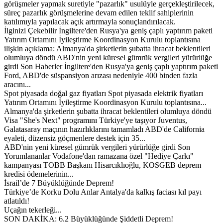
görüşmeler yapmak suretiyle "pazarlık" usulüyle gerçekleştirilecek,
süreç pazarlık görüşmelerine devam edilen teklif sahiplerinin
katılımıyla yapılacak açık artırmayla sonuçlandırılacak.
İlginizi Çekebilir İngiltere'den Rusya'ya geniş çaplı yaptırım paketi
Yatırım Ortamını İyileştirme Koordinasyon Kurulu toplantısına
ilişkin açıklama: Almanya'da şirketlerin şubatta ihracat beklentileri
olumluya döndü ABD'nin yeni küresel gümrük vergileri yürürlüğe
girdi Son Haberler İngiltere'den Rusya'ya geniş çaplı yaptırım paketi
Ford, ABD'de süspansiyon arızası nedeniyle 400 binden fazla
aracını...
Spot piyasada doğal gaz fiyatları Spot piyasada elektrik fiyatları
Yatırım Ortamını İyileştirme Koordinasyon Kurulu toplantısına...
Almanya'da şirketlerin şubatta ihracat beklentileri olumluya döndü
Visa "She's Next" programını Türkiye'ye taşıyor Juventus,
Galatasaray maçının hazırlıklarını tamamladı ABD'de California
eyaleti, düzensiz göçmenlere destek için 35...
ABD'nin yeni küresel gümrük vergileri yürürlüğe girdi Son
Yorumlananlar Vodafone'dan ramazana özel "Hediye Çarkı"
kampanyası TOBB Başkanı Hisarcıklıoğlu, KOSGEB deprem
kredisi ödemelerinin...
İsrail’de 7 Büyüklüğünde Deprem!
Türkiye’de Korku Dolu Anlar Antalya'da kalkış faciası kıl payı
atlatıldı!
Uçağın tekerleği...
SON DAKİKA: 6.2 Büyüklüğünde Şiddetli Deprem!