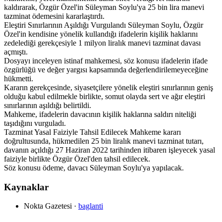
kaldırarak, Özgür Özel'in Süleyman Soylu'ya 25 bin lira manevi
tazminat ödemesini kararlaştırdı.
Eleştiri Sınırlarının Aşıldığı Vurgulandı Süleyman Soylu, Özgür
Özel'in kendisine yönelik kullandığı ifadelerin kişilik haklarını
zedelediği gerekçesiyle 1 milyon liralık manevi tazminat davası
açmıştı.
Dosyayı inceleyen istinaf mahkemesi, söz konusu ifadelerin ifade
özgürlüğü ve değer yargısı kapsamında değerlendirilemeyeceğine
hükmetti.
Kararın gerekçesinde, siyasetçilere yönelik eleştiri sınırlarının geniş
olduğu kabul edilmekle birlikte, somut olayda sert ve ağır eleştiri
sınırlarının aşıldığı belirtildi.
Mahkeme, ifadelerin davacının kişilik haklarına saldırı niteliği
taşıdığını vurguladı.
Tazminat Yasal Faiziyle Tahsil Edilecek Mahkeme kararı
doğrultusunda, hükmedilen 25 bin liralık manevi tazminat tutarı,
davanın açıldığı 27 Haziran 2022 tarihinden itibaren işleyecek yasal
faiziyle birlikte Özgür Özel'den tahsil edilecek.
Söz konusu ödeme, davacı Süleyman Soylu'ya yapılacak.
Kaynaklar
Nokta Gazetesi
·
baglanti