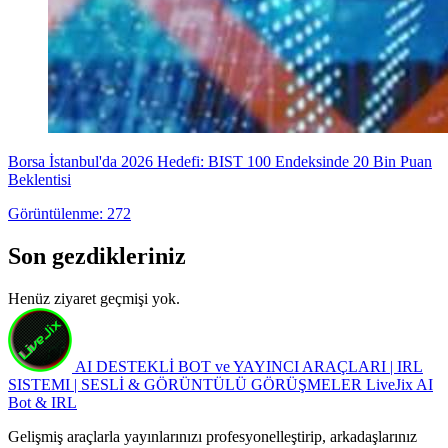
Borsa İstanbul'da 2026 Hedefi: BIST 100 Endeksinde 20 Bin Puan
Beklentisi
Görüntülenme: 272
Son gezdikleriniz
Henüz ziyaret geçmişi yok.
AI DESTEKLİ BOT ve YAYINCI ARAÇLARI | IRL
SISTEMI | SESLİ & GÖRÜNTÜLÜ GÖRÜŞMELER
LiveJix AI
Bot & IRL
Gelişmiş araçlarla yayınlarınızı profesyonelleştirip, arkadaşlarınız