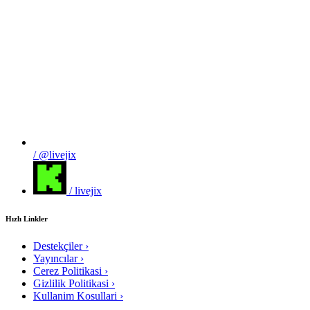
/ @livejix
/ livejix
Hızlı Linkler
Destekçiler
›
Yayıncılar
›
Cerez Politikasi
›
Gizlilik Politikasi
›
Kullanim Kosullari
›