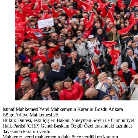
İstinaf Mahkemesi Yerel Mahkemenin Kararını Bozdu Ankara
Bölge Adliye Mahkemesi 25.
Hukuk Dairesi, eski İçişleri Bakanı Süleyman Soylu ile Cumhuriyet
Halk Partisi (CHP) Genel Başkanı Özgür Özel arasındaki tazminat
davasında kararını verdi.
Mahkeme, yerel mahkemenin daha önce verdiği ret kararını