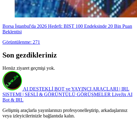
Borsa İstanbul'da 2026 Hedefi: BIST 100 Endeksinde 20 Bin Puan
Beklentisi
Görüntülenme: 271
Son gezdikleriniz
Henüz ziyaret geçmişi yok.
AI DESTEKLİ BOT ve YAYINCI ARAÇLARI | IRL
SISTEMI | SESLİ & GÖRÜNTÜLÜ GÖRÜŞMELER
LiveJix AI
Bot & IRL
Gelişmiş araçlarla yayınlarınızı profesyonelleştirip, arkadaşlarınız
veya izleyicilerinizle bağlantıda kalın.