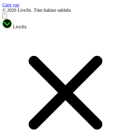
Giriş yap
© 2026 LiveJix. Tüm hakları saklıdır.
LiveJix