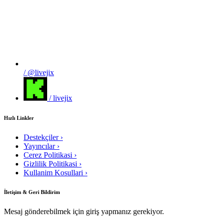
/ @livejix
/ livejix
Hızlı Linkler
Destekçiler
›
Yayıncılar
›
Cerez Politikasi
›
Gizlilik Politikasi
›
Kullanim Kosullari
›
İletişim & Geri Bildirim
Mesaj gönderebilmek için giriş yapmanız gerekiyor.