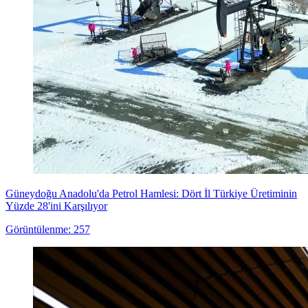
Güneydoğu Anadolu'da Petrol Hamlesi: Dört İl Türkiye Üretiminin
Yüzde 28'ini Karşılıyor
Görüntülenme: 257