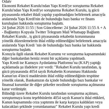
Odatv
Ekonomi Rekabet Kurulu'ndan Yapı Kredi'ye soruşturma Rekabet
Kurulu'ndan Yapı Kredi'ye soruşturma Rekabet Kurulu, iş gücü
piyasasında rekabet ihlali yapılıp yapılmadığını belirlemek amacıyla
aralarında Yapı Kredi'nin de bulunduğu bazı banka ve finans
kuruluşları hakkında soruşturma başlattı.
24 Şubat 2026 11:55 | Son Güncelleme: 24 Şubat 2026 11:55 A + A
- Bağlantıyı Kopyala Twitter Telegram Mail Whatsapp Bağlantı
Rekabet Kurulu , iş gücü piyasasında rekabetin korunmasına
yönelik düzenlemelerin ihlal edilip edilmediğini belirlemek amacıyla
aralarında Yapı Kredi ’nin de bulunduğu bazı banka lar hakkında
soruşturma başlattı.
Konuyla ilgili olarak Rekabet Kurumu ve soruşturma kapsamındaki
diğer bankalardan henüz resmi bir açıklama yapılmadı.
Yapı Kredi ise Kamuyu Aydınlatma Platformu’na (KAP) yaptığı
açıklamada şu ifadelere yer verdi: "Rekabet Kurulu tarafından, iş
gücü piyasasında 4054 sayılı Rekabetin Korunması Hakkında
Kanun'un 4'üncü maddesinin ihlal edilip edilmediğinin tespitine
yönelik olarak, Bankamızın da içinde bulunduğu bazı bankalar ve
finansal kurumlar ile diğer şirketler nezdinde soruşturma açılmasına
karar verilmiştir.
Bilindiği üzere Rekabet Kurulu tarafından soruşturma açılması,
soruşturmaya konu teşebbüslerin 4054 sayılı Kanun'u ihlal ettikleri,
Kanun kapsamında ceza yaptırımı ile karşı karşıya kaldıkları veya
kalacakları şeklinde yorumlanamaz" Rekabet Kurulu yapı kredi