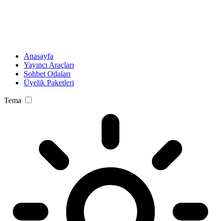
Anasayfa
Yayıncı Araçları
Sohbet Odaları
Üyelik Paketleri
Tema