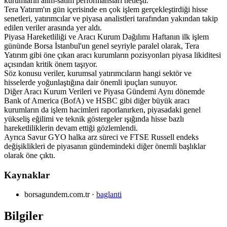
kurumların alım-satım performansları netleşti.
Tera Yatırım'ın gün içerisinde en çok işlem gerçekleştirdiği hisse
senetleri, yatırımcılar ve piyasa analistleri tarafından yakından takip
edilen veriler arasında yer aldı.
Piyasa Hareketliliği ve Aracı Kurum Dağılımı Haftanın ilk işlem
gününde Borsa İstanbul'un genel seyriyle paralel olarak, Tera
Yatırım gibi öne çıkan aracı kurumların pozisyonları piyasa likiditesi
açısından kritik önem taşıyor.
Söz konusu veriler, kurumsal yatırımcıların hangi sektör ve
hisselerde yoğunlaştığına dair önemli ipuçları sunuyor.
Diğer Aracı Kurum Verileri ve Piyasa Gündemi Aynı dönemde
Bank of America (BofA) ve HSBC gibi diğer büyük aracı
kurumların da işlem hacimleri raporlanırken, piyasadaki genel
yükseliş eğilimi ve teknik göstergeler ışığında hisse bazlı
hareketliliklerin devam ettiği gözlemlendi.
Ayrıca Savur GYO halka arz süreci ve FTSE Russell endeks
değişiklikleri de piyasanın gündemindeki diğer önemli başlıklar
olarak öne çıktı.
Kaynaklar
borsagundem.com.tr
·
baglanti
Bilgiler