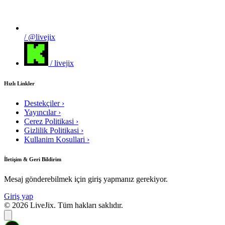
/ @livejix
/ livejix
Hızlı Linkler
Destekçiler
›
Yayıncılar
›
Cerez Politikasi
›
Gizlilik Politikasi
›
Kullanim Kosullari
›
İletişim & Geri Bildirim
Mesaj gönderebilmek için giriş yapmanız gerekiyor.
Giriş yap
© 2026 LiveJix. Tüm hakları saklıdır.