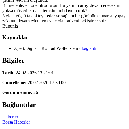
gelirin %91'ini oluşturdu.
Bu nedenle, en önemli soru şu: Bu yatırım artışı devam edecek mi,
yoksa müşteriler daha temkinli mi davranacak?
Nvidia güçlü talebi teyit eder ve sağlam bir görünüm sunarsa, yapay
zekanın devam eden ivmesine olan güveni pekiştirecektir.
Bununla
Kaynaklar
Xpert.Digital - Konrad Wolfenstein
·
baglanti
Bilgiler
Tarih:
24.02.2026 13:21:01
Güncelleme:
20.07.2026 17:30:00
Görüntülenme:
26
Bağlantılar
Haberler
Borsa
Haberler