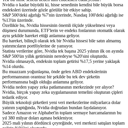
Nvidia o kadar büyüdü ki, hisse senedinin kendisi bile büyük borsa
endeksleri üzerinde gözle görülür bir etkiye sahip.
S&P 500'deki ağırlığı %7'nin üzerinde, Nasdaq 100'deki ağırlığı ise
%13'ün üzerinde.
Özellikle bu, Nvidia hissesinin önemli ölçüde yükselmesi veya
düşmesi durumunda, ETF'lerin ve endeks fonlarının otomatik olarak
aynı şekilde hareket ettiği anlamına geliyor.
Bu hareket, bilinçli olarak tek bir Nvidia hissesi bile satın almamış
yatırımcıların portföylerine de yansıyor.
Statista verilerine göre, Nvidia tek başına 2025 yılının ilk on ayında
S&P 500'ün yıllık getirisinin neredeyse %20'sini oluşturdu.
Nvidia olmasaydı, endeksin toplam getirisi %17,5 yerine yaklaşık
%14 olurdu.
Bu muazzam yoğunlaşma, önde gelen ABD endekslerinin
performansının orantısız bir şekilde bu tek dev şirketin
performansına bağlı olduğu anlamına geliyor.
Nvidia neden yapay zeka patlamasının merkezinde yer alıyor?
Nvidia, birçok yapay zeka uygulamasının temelini oluşturan çipleri
tedarik ediyor.
Büyük teknoloji şirketleri yeni veri merkezlerine milyarlarca dolar
yatırım yaptığında, Nvidia doğrudan bundan faydalanıyor.
Sadece Amazon ve Alphabet'in toplam sermaye harcamalarının bu
yıl 380 milyar doları aşması bekleniyor.
2025 mali yılının dördüncü çeyreğinde, veri merkezi satışları toplam