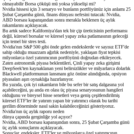
olmayabilir Borsa çöküşü mü yoksa yükselişi mi?
Nvidia hissesi için 3 senaryo ve bunların portföyünüz için anlamı 25
Şubat Çarşamba günü, finans dünyası nefesini tutacak: Nvidia,
ABD borsası kapanışından sonra merakla beklenen üç aylık
rakamlarını açıklayacak.
Bu artık sadece Kaliforniya'dan tek bir çip üreticisinin performansı
değil, küresel borsalar ve küresel yapay zeka patlamasının geleceği
için temel bir stres testi.
Nvidia'nın S&P 500 gibi önde gelen endekslerde ve sayısız ETF'de
sahip olduğu muazzam ağırlık nedeniyle, yaklaşan fiyat tepkisi
milyonlarca özel yatırımcının portföyünü doğrudan etkileyecek.
Zaten astronomik piyasa beklentileri, Çinli yapay zeka girişimi
DeepSeek'ten kaynaklanan yeni belirsizlikler ve milyarlarca dolarlık
Blackwell platformunun lansmanı göz önüne alındığında, opsiyon
piyasaları aşırı oynaklığa hazırlanıyor.
Bu yazıda, çok iyi rakamların bile bu sefer bir satış dalgasına yol
açabileceğini, şu anda en olası üç piyasa senaryosunun hangileri
olduğunu ve bireysel hisse senetleri veya geniş çeşitlendirilmiş
küresel ETF'ler ile yatırım yapan bir yatırımcı olarak bu tarihi
gerilim döneminde nasıl sakin kalabileceğinizi gösteriyoruz.
Nvidia'nın üç aylık raporu neden
dünya çapında gerginliğe yol açıyor?
Nvidia, ABD borsası kapanışından sonra, 25 Şubat Çarşamba günü
üç aylık sonuçlarını açıklayacak.
Sonuçlar, endeksler, ETF'ler ve milyonlarca özel yatırımcının