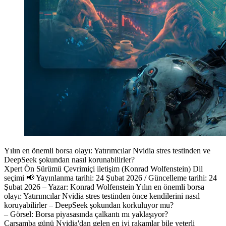
Yılın en önemli borsa olayı: Yatırımcılar Nvidia stres testinden ve
DeepSeek şokundan nasıl korunabilirler?
Xpert Ön Sürümü Çevrimiçi iletişim (Konrad Wolfenstein) Dil
seçimi 📢 Yayınlanma tarihi: 24 Şubat 2026 / Güncelleme tarihi: 24
Şubat 2026 – Yazar: Konrad Wolfenstein Yılın en önemli borsa
olayı: Yatırımcılar Nvidia stres testinden önce kendilerini nasıl
koruyabilirler – DeepSeek şokundan korkuluyor mu?
– Görsel: Borsa piyasasında çalkantı mı yaklaşıyor?
Çarşamba günü Nvidia'dan gelen en iyi rakamlar bile yeterli