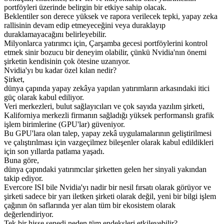
portföyleri üzerinde belirgin bir etkiye sahip olacak.
Beklentiler son derece yüksek ve rapora verilecek tepki, yapay zeka
rallisinin devam edip etmeyeceğini veya duraklayıp
duraklamayacağını belirleyebilir.
Milyonlarca yatırımcı için, Çarşamba gecesi portföylerini kontrol
etmek sinir bozucu bir deneyim olabilir, çünkü Nvidia'nın önemi
şirketin kendisinin çok ötesine uzanıyor.
Nvidia'yı bu kadar özel kılan nedir?
Şirket,
dünya çapında yapay zekâya yapılan yatırımların arkasındaki itici
güç olarak kabul ediliyor.
Veri merkezleri, bulut sağlayıcıları ve çok sayıda yazılım şirketi,
Kaliforniya merkezli firmanın sağladığı yüksek performanslı grafik
işlem birimlerine (GPU'lar) güveniyor.
Bu GPU'lara olan talep, yapay zekâ uygulamalarının geliştirilmesi
ve çalıştırılması için vazgeçilmez bileşenler olarak kabul edildikleri
için son yıllarda patlama yaşadı.
Buna göre,
dünya çapındaki yatırımcılar şirketten gelen her sinyali yakından
takip ediyor.
Evercore ISI bile Nvidia'yı nadir bir nesil fırsatı olarak görüyor ve
şirketi sadece bir yarı iletken şirketi olarak değil, yeni bir bilgi işlem
çağının ön saflarında yer alan tüm bir ekosistem olarak
değerlendiriyor.
Tek bir hisse senedi neden tüm endeksleri etkileyebilir?