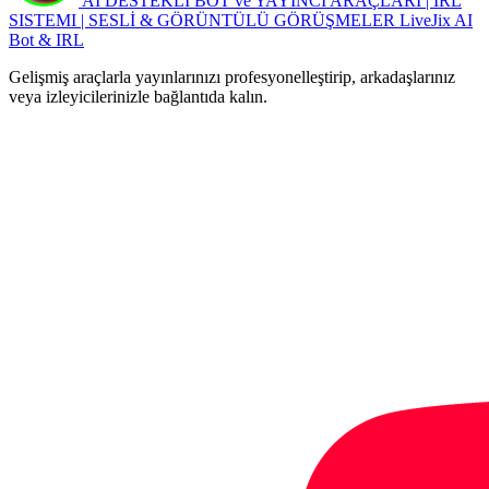
AI DESTEKLİ BOT ve YAYINCI ARAÇLARI | IRL
SISTEMI | SESLİ & GÖRÜNTÜLÜ GÖRÜŞMELER
LiveJix AI
Bot & IRL
Gelişmiş araçlarla yayınlarınızı profesyonelleştirip, arkadaşlarınız
veya izleyicilerinizle bağlantıda kalın.