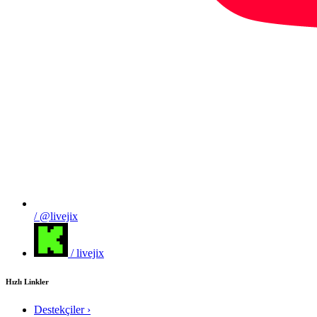
/ @livejix
/ livejix
Hızlı Linkler
Destekçiler
›