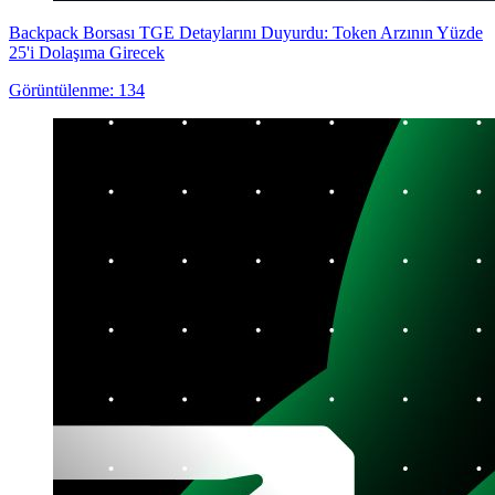
Backpack Borsası TGE Detaylarını Duyurdu: Token Arzının Yüzde
25'i Dolaşıma Girecek
Görüntülenme: 134