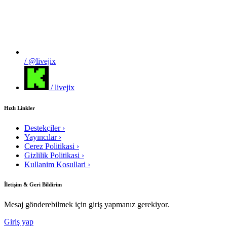
/ @livejix
/ livejix
Hızlı Linkler
Destekçiler
›
Yayıncılar
›
Cerez Politikasi
›
Gizlilik Politikasi
›
Kullanim Kosullari
›
İletişim & Geri Bildirim
Mesaj gönderebilmek için giriş yapmanız gerekiyor.
Giriş yap