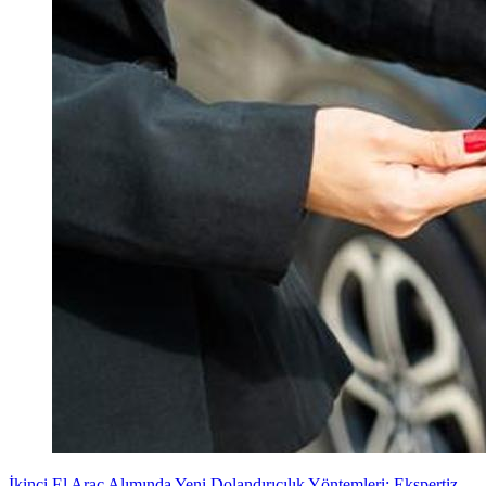
İkinci El Araç Alımında Yeni Dolandırıcılık Yöntemleri: Ekspertiz