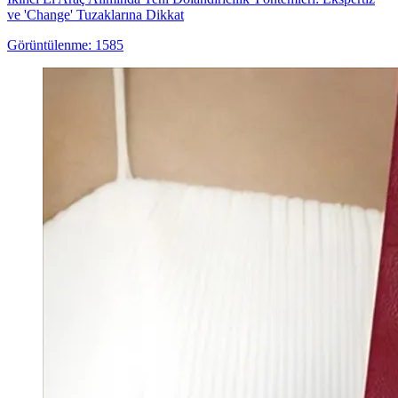
ve 'Change' Tuzaklarına Dikkat
Görüntülenme: 1585