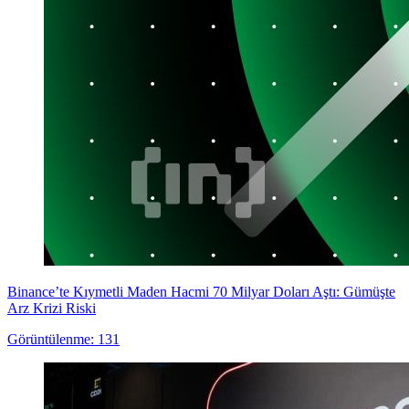
Binance’te Kıymetli Maden Hacmi 70 Milyar Doları Aştı: Gümüşte
Arz Krizi Riski
Görüntülenme: 131