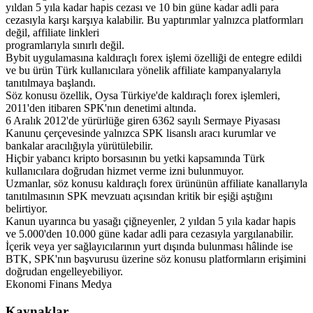
yıldan 5 yıla kadar hapis cezası ve 10 bin güne kadar adli para
cezasıyla karşı karşıya kalabilir. Bu yaptırımlar yalnızca platformları
değil, affiliate linkleri
programlarıyla sınırlı değil.
Bybit uygulamasına kaldıraçlı forex işlemi özelliği de entegre edildi
ve bu ürün Türk kullanıcılara yönelik affiliate kampanyalarıyla
tanıtılmaya başlandı.
Söz konusu özellik, Oysa Türkiye'de kaldıraçlı forex işlemleri,
2011'den itibaren SPK'nın denetimi altında.
6 Aralık 2012'de yürürlüğe giren 6362 sayılı Sermaye Piyasası
Kanunu çerçevesinde yalnızca SPK lisanslı aracı kurumlar ve
bankalar aracılığıyla yürütülebilir.
Hiçbir yabancı kripto borsasının bu yetki kapsamında Türk
kullanıcılara doğrudan hizmet verme izni bulunmuyor.
Uzmanlar, söz konusu kaldıraçlı forex ürününün affiliate kanallarıyla
tanıtılmasının SPK mevzuatı açısından kritik bir eşiği aştığını
belirtiyor.
Kanun uyarınca bu yasağı çiğneyenler, 2 yıldan 5 yıla kadar hapis
ve 5.000'den 10.000 güne kadar adli para cezasıyla yargılanabilir.
İçerik veya yer sağlayıcılarının yurt dışında bulunması hâlinde ise
BTK, SPK'nın başvurusu üzerine söz konusu platformların erişimini
doğrudan engelleyebiliyor.
Ekonomi Finans Medya
Kaynaklar