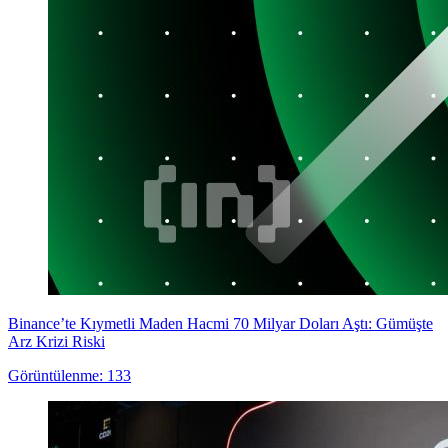
Binance’te Kıymetli Maden Hacmi 70 Milyar Doları Aştı: Gümüşte
Arz Krizi Riski
Görüntülenme: 133