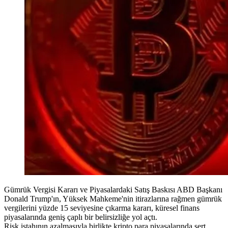
Gümrük Vergisi Kararı ve Piyasalardaki Satış Baskısı ABD Başkanı
Donald Trump'ın, Yüksek Mahkeme'nin itirazlarına rağmen gümrük
vergilerini yüzde 15 seviyesine çıkarma kararı, küresel finans
piyasalarında geniş çaplı bir belirsizliğe yol açtı.
Risk iştahının azalmasıyla birlikte kripto para piyasalarında sert