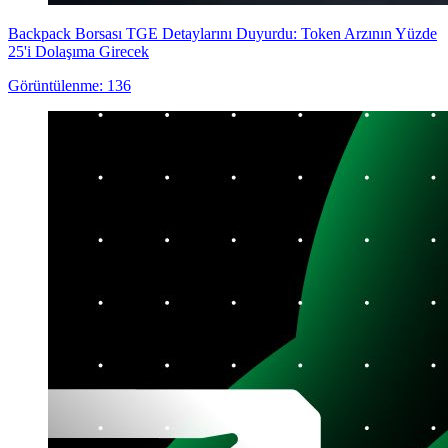
Backpack Borsası TGE Detaylarını Duyurdu: Token Arzının Yüzde
25'i Dolaşıma Girecek
Görüntülenme: 136