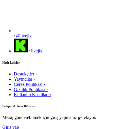
/ @livejix
/ livejix
Hızlı Linkler
Destekçiler
›
Yayıncılar
›
Cerez Politikasi
›
Gizlilik Politikasi
›
Kullanim Kosullari
›
İletişim & Geri Bildirim
Mesaj gönderebilmek için giriş yapmanız gerekiyor.
Giriş yap