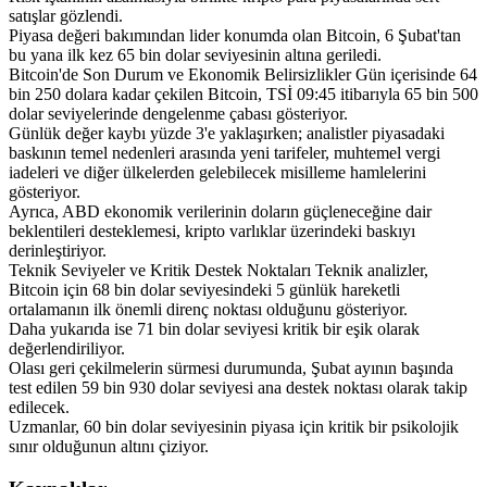
satışlar gözlendi.
Piyasa değeri bakımından lider konumda olan Bitcoin, 6 Şubat'tan
bu yana ilk kez 65 bin dolar seviyesinin altına geriledi.
Bitcoin'de Son Durum ve Ekonomik Belirsizlikler Gün içerisinde 64
bin 250 dolara kadar çekilen Bitcoin, TSİ 09:45 itibarıyla 65 bin 500
dolar seviyelerinde dengelenme çabası gösteriyor.
Günlük değer kaybı yüzde 3'e yaklaşırken; analistler piyasadaki
baskının temel nedenleri arasında yeni tarifeler, muhtemel vergi
iadeleri ve diğer ülkelerden gelebilecek misilleme hamlelerini
gösteriyor.
Ayrıca, ABD ekonomik verilerinin doların güçleneceğine dair
beklentileri desteklemesi, kripto varlıklar üzerindeki baskıyı
derinleştiriyor.
Teknik Seviyeler ve Kritik Destek Noktaları Teknik analizler,
Bitcoin için 68 bin dolar seviyesindeki 5 günlük hareketli
ortalamanın ilk önemli direnç noktası olduğunu gösteriyor.
Daha yukarıda ise 71 bin dolar seviyesi kritik bir eşik olarak
değerlendiriliyor.
Olası geri çekilmelerin sürmesi durumunda, Şubat ayının başında
test edilen 59 bin 930 dolar seviyesi ana destek noktası olarak takip
edilecek.
Uzmanlar, 60 bin dolar seviyesinin piyasa için kritik bir psikolojik
sınır olduğunun altını çiziyor.