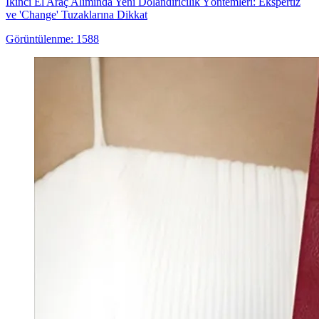
İkinci El Araç Alımında Yeni Dolandırıcılık Yöntemleri: Ekspertiz
ve 'Change' Tuzaklarına Dikkat
Görüntülenme: 1588