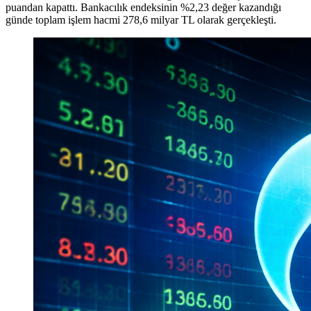
puandan kapattı. Bankacılık endeksinin %2,23 değer kazandığı
günde toplam işlem hacmi 278,6 milyar TL olarak gerçekleşti.