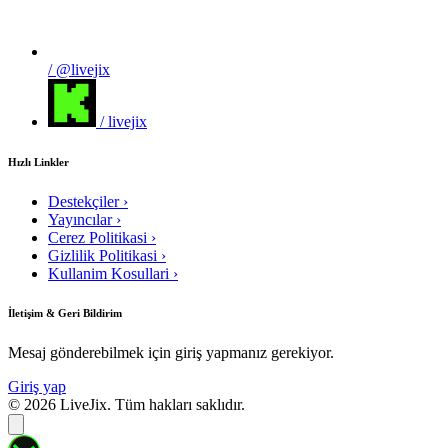
/ @livejix
/ livejix
Hızlı Linkler
Destekçiler
›
Yayıncılar
›
Cerez Politikasi
›
Gizlilik Politikasi
›
Kullanim Kosullari
›
İletişim & Geri Bildirim
Mesaj gönderebilmek için giriş yapmanız gerekiyor.
Giriş yap
© 2026 LiveJix. Tüm hakları saklıdır.