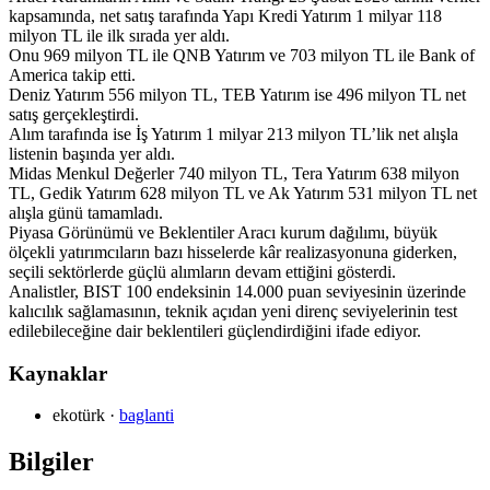
kapsamında, net satış tarafında Yapı Kredi Yatırım 1 milyar 118
milyon TL ile ilk sırada yer aldı.
Onu 969 milyon TL ile QNB Yatırım ve 703 milyon TL ile Bank of
America takip etti.
Deniz Yatırım 556 milyon TL, TEB Yatırım ise 496 milyon TL net
satış gerçekleştirdi.
Alım tarafında ise İş Yatırım 1 milyar 213 milyon TL’lik net alışla
listenin başında yer aldı.
Midas Menkul Değerler 740 milyon TL, Tera Yatırım 638 milyon
TL, Gedik Yatırım 628 milyon TL ve Ak Yatırım 531 milyon TL net
alışla günü tamamladı.
Piyasa Görünümü ve Beklentiler Aracı kurum dağılımı, büyük
ölçekli yatırımcıların bazı hisselerde kâr realizasyonuna giderken,
seçili sektörlerde güçlü alımların devam ettiğini gösterdi.
Analistler, BIST 100 endeksinin 14.000 puan seviyesinin üzerinde
kalıcılık sağlamasının, teknik açıdan yeni direnç seviyelerinin test
edilebileceğine dair beklentileri güçlendirdiğini ifade ediyor.
Kaynaklar
ekotürk
·
baglanti
Bilgiler