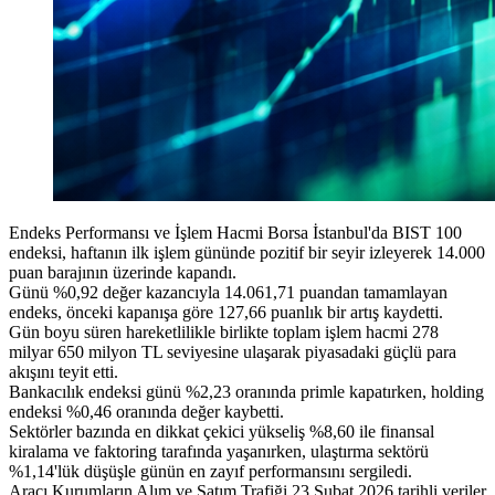
Endeks Performansı ve İşlem Hacmi Borsa İstanbul'da BIST 100
endeksi, haftanın ilk işlem gününde pozitif bir seyir izleyerek 14.000
puan barajının üzerinde kapandı.
Günü %0,92 değer kazancıyla 14.061,71 puandan tamamlayan
endeks, önceki kapanışa göre 127,66 puanlık bir artış kaydetti.
Gün boyu süren hareketlilikle birlikte toplam işlem hacmi 278
milyar 650 milyon TL seviyesine ulaşarak piyasadaki güçlü para
akışını teyit etti.
Bankacılık endeksi günü %2,23 oranında primle kapatırken, holding
endeksi %0,46 oranında değer kaybetti.
Sektörler bazında en dikkat çekici yükseliş %8,60 ile finansal
kiralama ve faktoring tarafında yaşanırken, ulaştırma sektörü
%1,14'lük düşüşle günün en zayıf performansını sergiledi.
Aracı Kurumların Alım ve Satım Trafiği 23 Şubat 2026 tarihli veriler