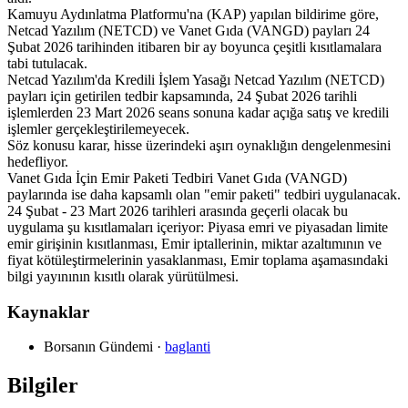
Kamuyu Aydınlatma Platformu'na (KAP) yapılan bildirime göre,
Netcad Yazılım (NETCD) ve Vanet Gıda (VANGD) payları 24
Şubat 2026 tarihinden itibaren bir ay boyunca çeşitli kısıtlamalara
tabi tutulacak.
Netcad Yazılım'da Kredili İşlem Yasağı Netcad Yazılım (NETCD)
payları için getirilen tedbir kapsamında, 24 Şubat 2026 tarihli
işlemlerden 23 Mart 2026 seans sonuna kadar açığa satış ve kredili
işlemler gerçekleştirilemeyecek.
Söz konusu karar, hisse üzerindeki aşırı oynaklığın dengelenmesini
hedefliyor.
Vanet Gıda İçin Emir Paketi Tedbiri Vanet Gıda (VANGD)
paylarında ise daha kapsamlı olan "emir paketi" tedbiri uygulanacak.
24 Şubat - 23 Mart 2026 tarihleri arasında geçerli olacak bu
uygulama şu kısıtlamaları içeriyor: Piyasa emri ve piyasadan limite
emir girişinin kısıtlanması, Emir iptallerinin, miktar azaltımının ve
fiyat kötüleştirmelerinin yasaklanması, Emir toplama aşamasındaki
bilgi yayınının kısıtlı olarak yürütülmesi.
Kaynaklar
Borsanın Gündemi
·
baglanti
Bilgiler