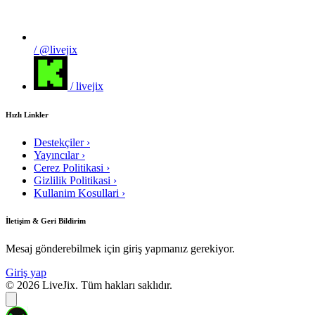
/ @livejix
/ livejix
Hızlı Linkler
Destekçiler
›
Yayıncılar
›
Cerez Politikasi
›
Gizlilik Politikasi
›
Kullanim Kosullari
›
İletişim & Geri Bildirim
Mesaj gönderebilmek için giriş yapmanız gerekiyor.
Giriş yap
© 2026 LiveJix. Tüm hakları saklıdır.