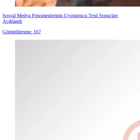
Sosyal Medya Fenomenlerinin Uyuşturucu Testi Sonuçları
Açıklandı
Görüntülenme: 167