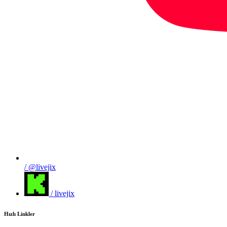
/ @livejix
/ livejix
Hızlı Linkler