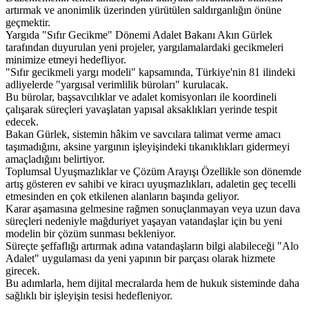
artırmak ve anonimlik üzerinden yürütülen saldırganlığın önüne
geçmektir.
Yargıda "Sıfır Gecikme" Dönemi Adalet Bakanı Akın Gürlek
tarafından duyurulan yeni projeler, yargılamalardaki gecikmeleri
minimize etmeyi hedefliyor.
"Sıfır gecikmeli yargı modeli" kapsamında, Türkiye'nin 81 ilindeki
adliyelerde "yargısal verimlilik büroları" kurulacak.
Bu bürolar, başsavcılıklar ve adalet komisyonları ile koordineli
çalışarak süreçleri yavaşlatan yapısal aksaklıkları yerinde tespit
edecek.
Bakan Gürlek, sistemin hâkim ve savcılara talimat verme amacı
taşımadığını, aksine yargının işleyişindeki tıkanıklıkları gidermeyi
amaçladığını belirtiyor.
Toplumsal Uyuşmazlıklar ve Çözüm Arayışı Özellikle son dönemde
artış gösteren ev sahibi ve kiracı uyuşmazlıkları, adaletin geç tecelli
etmesinden en çok etkilenen alanların başında geliyor.
Karar aşamasına gelmesine rağmen sonuçlanmayan veya uzun dava
süreçleri nedeniyle mağduriyet yaşayan vatandaşlar için bu yeni
modelin bir çözüm sunması bekleniyor.
Süreçte şeffaflığı artırmak adına vatandaşların bilgi alabileceği "Alo
Adalet" uygulaması da yeni yapının bir parçası olarak hizmete
girecek.
Bu adımlarla, hem dijital mecralarda hem de hukuk sisteminde daha
sağlıklı bir işleyişin tesisi hedefleniyor.