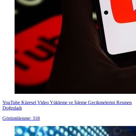
YouTube Küresel Video Yükleme ve İşleme Gecikmelerini Resmen
Doğruladı
Görüntülenme: 318