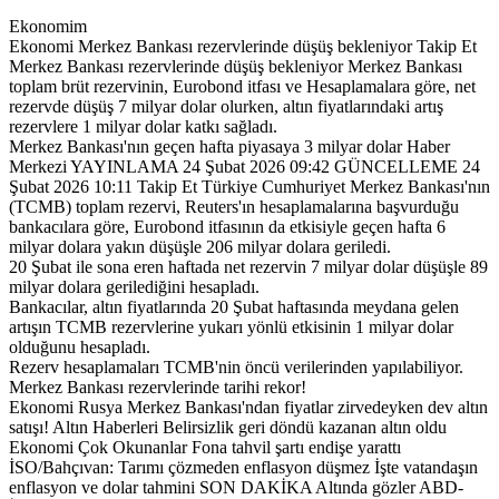
Ekonomim
Ekonomi Merkez Bankası rezervlerinde düşüş bekleniyor Takip Et
Merkez Bankası rezervlerinde düşüş bekleniyor Merkez Bankası
toplam brüt rezervinin, Eurobond itfası ve Hesaplamalara göre, net
rezervde düşüş 7 milyar dolar olurken, altın fiyatlarındaki artış
rezervlere 1 milyar dolar katkı sağladı.
Merkez Bankası'nın geçen hafta piyasaya 3 milyar dolar Haber
Merkezi YAYINLAMA 24 Şubat 2026 09:42 GÜNCELLEME 24
Şubat 2026 10:11 Takip Et Türkiye Cumhuriyet Merkez Bankası'nın
(TCMB) toplam rezervi, Reuters'ın hesaplamalarına başvurduğu
bankacılara göre, Eurobond itfasının da etkisiyle geçen hafta 6
milyar dolara yakın düşüşle 206 milyar dolara geriledi.
20 Şubat ile sona eren haftada net rezervin 7 milyar dolar düşüşle 89
milyar dolara gerilediğini hesapladı.
Bankacılar, altın fiyatlarında 20 Şubat haftasında meydana gelen
artışın TCMB rezervlerine yukarı yönlü etkisinin 1 milyar dolar
olduğunu hesapladı.
Rezerv hesaplamaları TCMB'nin öncü verilerinden yapılabiliyor.
Merkez Bankası rezervlerinde tarihi rekor!
Ekonomi Rusya Merkez Bankası'ndan fiyatlar zirvedeyken dev altın
satışı! Altın Haberleri Belirsizlik geri döndü kazanan altın oldu
Ekonomi Çok Okunanlar Fona tahvil şartı endişe yarattı
İSO/Bahçıvan: Tarımı çözmeden enflasyon düşmez İşte vatandaşın
enflasyon ve dolar tahmini SON DAKİKA Altında gözler ABD-