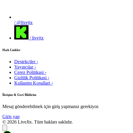
/ @livejix
/ livejix
Hızlı Linkler
Destekçiler
›
Yayıncılar
›
Cerez Politikasi
›
Gizlilik Politikasi
›
Kullanim Kosullari
›
İletişim & Geri Bildirim
Mesaj gönderebilmek için giriş yapmanız gerekiyor.
Giriş yap
© 2026 LiveJix. Tüm hakları saklıdır.