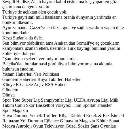
Sevgili Hadise, Allah hayrını kabul etsin ama kaş yaparken göz
çıkarmana da gerek yoktu.
Türkiye'de açlıktan ölen çocuk yok.
Türkiye gayri safi milli hasılasına oranla dünyanın yardımda en
bonkör ülkesidir.
Aynı zamanda Gazze'ye en fazla gıda ve sağlık yardımı yapan ülke
konumundadır.
Keza Sudan'a da öyle.
Sen bilmiyor olabilirsin ama Arakan'dan Somali'ye aç çocukların
kamyonlara uzanan elleri, üzerinde Türk bayrağı bulunan yardım
kolileriyle doluyor.
"Şampiyona şeker" verilmiyor buralarda.
Belçika'dan buralar nasıl görünüyor bilmiyorum ama aklında
bulunsun istedim...
Yaşam Haberleri Veri Politikası
Gündem Haberleri Rüya Tabirleri Haberler
Künye E-Gazete Arşiv RSS Haber
Gündem
Dünya
Spor Toto Süper Lig Şampiyonlar Ligi UEFA Avrupa Ligi Milli
Takım Canlı Skor Basketbol Voleybol Tüm Sporlar Transfer
Spor Magazin
Hava Durumu Yemek Tarifleri Rüya Tabirleri Erkek & Kız İsimleri
Ramazan Yol Durumu Eğlence Günaydın Magazin Kültür Sanat
Medya Astroloji Oyun Televizyon Güzel Sözler Şans Oyunları