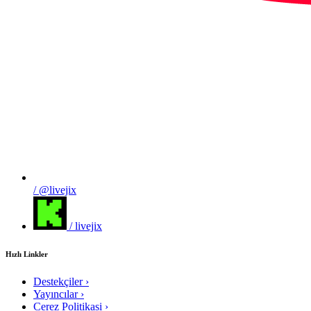
/ @livejix
/ livejix
Hızlı Linkler
Destekçiler
›
Yayıncılar
›
Cerez Politikasi
›