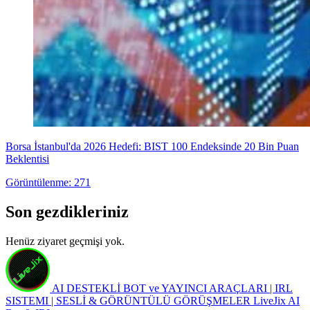
Borsa İstanbul'da 2026 Hedefi: BIST 100 Endeksinde 20 Bin Puan
Beklentisi
Görüntülenme: 271
Son gezdikleriniz
Henüz ziyaret geçmişi yok.
AI DESTEKLİ BOT ve YAYINCI ARAÇLARI | IRL
SISTEMI | SESLİ & GÖRÜNTÜLÜ GÖRÜŞMELER
LiveJix AI