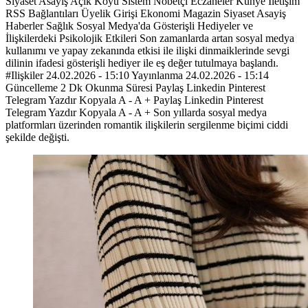
Siyaset Asayiş Açık Koyu Sistem Nöbetçi Eczaneler Künye İletişim
RSS Bağlantıları Üyelik Girişi Ekonomi Magazin Siyaset Asayiş
Haberler Sağlık Sosyal Medya'da Gösterişli Hediyeler ve
İlişkilerdeki Psikolojik Etkileri Son zamanlarda artan sosyal medya
kullanımı ve yapay zekanında etkisi ile ilişki dinmaiklerinde sevgi
dilinin ifadesi gösterişli hediyer ile eş değer tutulmaya başlandı.
#Ilişkiler 24.02.2026 - 15:10 Yayınlanma 24.02.2026 - 15:14
Güncelleme 2 Dk Okunma Süresi Paylaş Linkedin Pinterest
Telegram Yazdır Kopyala A - A + Paylaş Linkedin Pinterest
Telegram Yazdır Kopyala A - A + Son yıllarda sosyal medya
platformları üzerinden romantik ilişkilerin sergilenme biçimi ciddi
şekilde değişti.