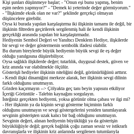
Kişi şunları düşünmeye başlar; - "Onun eşi bunu yapmış, benim
eşim neden yapmıyor?" - "Demek ki yeterinde değer görmüyorum."
- "İlişkimde eksik olan ne var?" şeklinde gerçekçi olmayan
düşüncelere girebilir.
Oysa ki burada yapılan karşılaştırma iki ilişkinin tamamı ile değil, bir
ilişkinin filtreden geçirilerek sergilenmiş hali ile kendi ilişkinin
gerçekliği arasında yapılan bir karşılaştırmadır.
Hediyenin Sembol Değeri ve Yanıltıcı Denklem Hediye, ilişkilerde
bir sevgi ve değer göstermenin sembolik ifadesi olabilir.
Bu durum bireylerde büyük hediyenin büyük sevgi ile eş değer
olduğu yanılgısına düşürebiliyor.
Oysa sağlıklı ilişkilerde değer; tutarlılık, duygusal destek, güven ve
kriz anında var olabilmekle ölçülür.
Gösterişli hediyeler ilişkinin niteliğini değil, görünürlüğünü arttırır.
- Kendi ilişki dinamiğini merkeze alarak, her ilişkinin sevgi dilinin
farklı olduğunu unutmayın.
Gözden kaçırmayın --> Çölyakta geç tanı beyin yapısını etkiliyor
İçeriği Görüntüle - Talebin kaynağını sorgulayın.
İsteğiniz gerçekten hediyemi, yoksa görünür olma çabası ve ilgi mi?
- Her ilişkinin ya da kişinin sevgi gösterme biçiminin farklı
olduğunu unutmayın ve sevgi göstergelerini yeniden tanımlayarak
sevginin gösterişten uzak kalıcı bir bağ olduğunu unutmayın.
Sevginin değeri, alınan hediyenin büyüklüğü ya da gösterişin
büyüklüğüyle değil; gerçek bağlılık çoğu zaman sessiz ve istikrarlı
davranışlarla ve ilişkinin kriz anlarında sergilenen tutumlarıyla