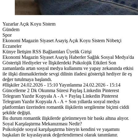
Yazarlar Açık Koyu Sistem
Gündem
Spor
Ekonomi Magazin Siyaset Asayiş Açık Koyu Sistem Nöbetçi
Eczaneler
Künye İletişim RSS Bağlantıları Üyelik Girişi
Ekonomi Magazin Siyaset Asayiş Haberler Sağlık Sosyal Medya'da
Gösterişli Hediyeler ve İlişkilerdeki Psikolojik Etkileri Son
zamanlarda artan sosyal medya kullanımı ve yapay zekanında etkisi
ile ilişki dinmaiklerinde sevgi dilinin ifadesi gösterişli hediyer ile eş
değer tutulmaya başlandı.
#Ilişkiler 24.02.2026 - 15:10 Yayınlanma 24.02.2026 - 15:14
Güncelleme 2 Dk Okunma Süresi Paylaş Linkedin Pinterest
Telegram Yazdır Kopyala A - A + Paylaş Linkedin Pinterest
Telegram Yazdır Kopyala A - A + Son yıllarda sosyal medya
platformları üzerinden romantik ilişkilerin sergilenme biçimi ciddi
şekilde değişti.
Bu durum romantik ilişkilerde görünmeyen bir baskı altına alıyor.
Soyal Karşılaştırma Mekanızması Nedir?
Psikolojide sosyal karşılşaştırma bireyin kendini ve yaşamını
başkaları ile kıyaslayarak değerlendirmesi olarak tanımlanır.