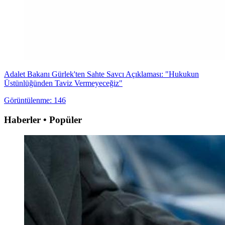
Adalet Bakanı Gürlek'ten Sahte Savcı Açıklaması: "Hukukun
Üstünlüğünden Taviz Vermeyeceğiz"
Görüntülenme: 146
Haberler • Popüler