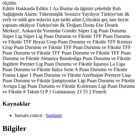
ölçülür.
Editör Hakkında Editör 1 Aa Bunlar da ilginizi çekebilir Ruh
Sağlığında Alarm: Tükenmişlik Sessizce Yayılıyor Türkiye'nin ilk
yerli ve milli gen tedavisi için tarihi adım Çölyakta geç tanı beyin
yapısını etkiliyor Türkiye'nin ilk 'Doğum Dostu Ebe Destek
Merkezi', Ankara'da Yorumlar Gönder Süper Lig Puan Durumu
Süper Lig Süper Lig Puan Durumu ve Fikstür TFF Puan Durumu
ve Fikstür TFF Beyaz Grup Puan Durumu ve Fikstür TFF Kırmızı
Grup Puan Durumu ve Fikstür TFF Puan Durumu ve Fikstür TFF
Puan Durumu ve Fikstür TFF Puan Durumu ve Fikstür TFF Puan
Durumu ve Fikstür Almanya Bundesliga Puan Durumu ve Fikstür
İngiltere Premier Lig Puan Durumu ve Fikstür İspanya La Liga
Puan Durumu ve Fikstür İtalya Serie A Puan Durumu ve Fikstür
Fransa Ligue 1 Puan Durumu ve Fikstür Azerbaijan Premyer Liqa
Puan Durumu ve Fikstür Şampiyonlar Ligi Puan Durumu ve Fikstür
Avrupa Ligi Puan Durumu ve Fikstür Konferans Ligi Puan Durumu
ve Fikstür # Takım O P 1 Galatasaray 23 55 2 Fenerb
Kaynaklar
bursatv.com.tr
·
baglanti
Bilgiler