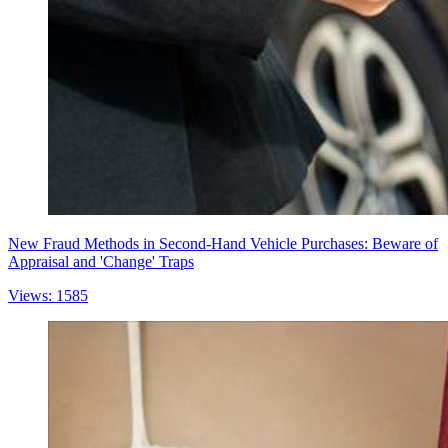
New Fraud Methods in Second-Hand Vehicle Purchases: Beware of
Appraisal and 'Change' Traps
Views: 1585