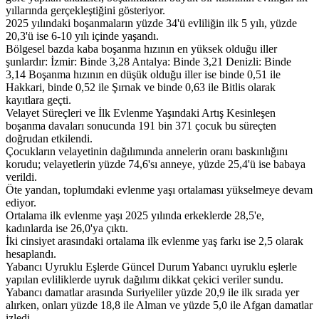
yıllarında gerçekleştiğini gösteriyor.
2025 yılındaki boşanmaların yüzde 34'ü evliliğin ilk 5 yılı, yüzde
20,3'ü ise 6-10 yılı içinde yaşandı.
Bölgesel bazda kaba boşanma hızının en yüksek olduğu iller
şunlardır: İzmir: Binde 3,28 Antalya: Binde 3,21 Denizli: Binde
3,14 Boşanma hızının en düşük olduğu iller ise binde 0,51 ile
Hakkari, binde 0,52 ile Şırnak ve binde 0,63 ile Bitlis olarak
kayıtlara geçti.
Velayet Süreçleri ve İlk Evlenme Yaşındaki Artış Kesinleşen
boşanma davaları sonucunda 191 bin 371 çocuk bu süreçten
doğrudan etkilendi.
Çocukların velayetinin dağılımında annelerin oranı baskınlığını
korudu; velayetlerin yüzde 74,6'sı anneye, yüzde 25,4'ü ise babaya
verildi.
Öte yandan, toplumdaki evlenme yaşı ortalaması yükselmeye devam
ediyor.
Ortalama ilk evlenme yaşı 2025 yılında erkeklerde 28,5'e,
kadınlarda ise 26,0'ya çıktı.
İki cinsiyet arasındaki ortalama ilk evlenme yaş farkı ise 2,5 olarak
hesaplandı.
Yabancı Uyruklu Eşlerde Güncel Durum Yabancı uyruklu eşlerle
yapılan evliliklerde uyruk dağılımı dikkat çekici veriler sundu.
Yabancı damatlar arasında Suriyeliler yüzde 20,9 ile ilk sırada yer
alırken, onları yüzde 18,8 ile Alman ve yüzde 5,0 ile Afgan damatlar
izledi.