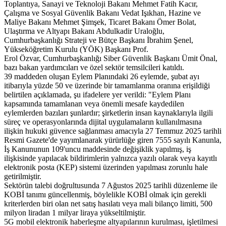
Toplantıya, Sanayi ve Teknoloji Bakanı Mehmet Fatih Kacır,
Çalışma ve Sosyal Güvenlik Bakanı Vedat Işıkhan, Hazine ve
Maliye Bakanı Mehmet Şimşek, Ticaret Bakanı Ömer Bolat,
Ulaştırma ve Altyapı Bakanı Abdulkadir Uraloğlu,
Cumhurbaşkanlığı Strateji ve Bütçe Başkanı İbrahim Şenel,
Yükseköğretim Kurulu (YÖK) Başkanı Prof.
Erol Özvar, Cumhurbaşkanlığı Siber Güvenlik Başkanı Ümit Önal,
bazı bakan yardımcıları ve özel sektör temsilcileri katıldı.
39 maddeden oluşan Eylem Planındaki 26 eylemde, şubat ayı
itibarıyla yüzde 50 ve üzerinde bir tamamlanma oranına erişildiği
belirtilen açıklamada, şu ifadelere yer verildi: "Eylem Planı
kapsamında tamamlanan veya önemli mesafe kaydedilen
eylemlerden bazıları şunlardır; şirketlerin insan kaynaklarıyla ilgili
süreç ve operasyonlarında dijital uygulamaların kullanılmasına
ilişkin hukuki güvence sağlanması amacıyla 27 Temmuz 2025 tarihli
Resmi Gazete'de yayımlanarak yürürlüğe giren 7555 sayılı Kanunla,
İş Kanununun 109'uncu maddesinde değişiklik yapılmış, iş
ilişkisinde yapılacak bildirimlerin yalnızca yazılı olarak veya kayıtlı
elektronik posta (KEP) sistemi üzerinden yapılması zorunlu hale
getirilmiştir.
Sektörün talebi doğrultusunda 7 Ağustos 2025 tarihli düzenleme ile
KOBİ tanımı güncellenmiş, böylelikle KOBİ olmak için gerekli
kriterlerden biri olan net satış hasılatı veya mali bilanço limiti, 500
milyon liradan 1 milyar liraya yükseltilmiştir.
5G mobil elektronik haberleşme altyapılarının kurulması, işletilmesi