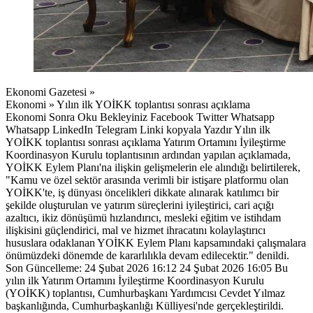
Ekonomi Gazetesi »
Ekonomi » Yılın ilk YOİKK toplantısı sonrası açıklama
Ekonomi Sonra Oku Bekleyiniz Facebook Twitter Whatsapp
Whatsapp LinkedIn Telegram Linki kopyala Yazdır Yılın ilk
YOİKK toplantısı sonrası açıklama Yatırım Ortamını İyileştirme
Koordinasyon Kurulu toplantısının ardından yapılan açıklamada,
YOİKK Eylem Planı'na ilişkin gelişmelerin ele alındığı belirtilerek,
"Kamu ve özel sektör arasında verimli bir istişare platformu olan
YOİKK'te, iş dünyası öncelikleri dikkate alınarak katılımcı bir
şekilde oluşturulan ve yatırım süreçlerini iyileştirici, cari açığı
azaltıcı, ikiz dönüşümü hızlandırıcı, mesleki eğitim ve istihdam
ilişkisini güçlendirici, mal ve hizmet ihracatını kolaylaştırıcı
hususlara odaklanan YOİKK Eylem Planı kapsamındaki çalışmalara
önümüzdeki dönemde de kararlılıkla devam edilecektir." denildi.
Son Güncelleme: 24 Şubat 2026 16:12 24 Şubat 2026 16:05 Bu
yılın ilk Yatırım Ortamını İyileştirme Koordinasyon Kurulu
(YOİKK) toplantısı, Cumhurbaşkanı Yardımcısı Cevdet Yılmaz
başkanlığında, Cumhurbaşkanlığı Külliyesi'nde gerçekleştirildi.