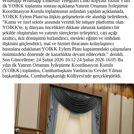
Whatsapp Whatsapp LinkedIn Telegram Linki kopyala Yazdır Yılın
ilk YOİKK toplantısı sonrası açıklama Yatırım Ortamını İyileştirme
Koordinasyon Kurulu toplantısının ardından yapılan açıklamada,
YOİKK Eylem Planı'na ilişkin gelişmelerin ele alındığı belirtilerek,
"Kamu ve özel sektör arasında verimli bir istişare platformu olan
YOİKK'te, iş dünyası öncelikleri dikkate alınarak katılımcı bir
şekilde oluşturulan ve yatırım süreçlerini iyileştirici, cari açığı
azaltıcı, ikiz dönüşümü hızlandırıcı, mesleki eğitim ve istihdam
ilişkisini güçlendirici, mal ve hizmet ihracatını kolaylaştırıcı
hususlara odaklanan YOİKK Eylem Planı kapsamındaki çalışmalara
önümüzdeki dönemde de kararlılıkla devam edilecektir." denildi.
Son Güncelleme: 24 Şubat 2026 16:12 24 Şubat 2026 16:05 Bu
yılın ilk Yatırım Ortamını İyileştirme Koordinasyon Kurulu
(YOİKK) toplantısı, Cumhurbaşkanı Yardımcısı Cevdet Yılmaz
başkanlığında, Cumhurbaşkanlığı Külliyesi'nde gerçekleştirildi.