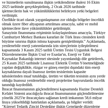
ve hizmetlerin sunulmasına ilişkin yetkilendirme ihalesi 16 Ekim
2025 tarihinde gerçekleştirilmiş, 2 Ocak 2026 tarihinde
işletmecilerin hak ve yükümlülüklerini belirleyen yetki belgeleri
verilmiştir.
Özellikle ticari olarak yaygınlaşmanın zor olduğu bölgeler öncelikli
olmak üzere fiber altyapının artırılması amacıyla, sabit ve mobil
işletmecilere ilave yükümlülükler getirilmiştir.
Sanayinin finansmana erişiminin kolaylaştırılması amacıyla, Türkiye
Cumhuriyet Merkez Bankası kararları ile Türk lirası cinsinden kredi
büyüme sınırına ilişkin istisna kapsamı genişletilmiştir." Açıklamada,
yenilenebilir enerji yatırımlarında izin süreçlerinin iyileştirilmesi
kapsamında 3 Kasım 2025 tarihli Üretim Tesisi Uygunluk Belgesi
Düzenlenmesine İlişkin Usul ve Esaslar'ın, Enerji ve Tabii
Kaynaklar Bakanlığı internet sitesinde yayımlandığı dile getirilerek,
25 Kasım 2025 tarihinde Lisanssız Elektrik Üretim Yönetmeliğinde
yapılan değişiklikle, rüzgar ve güneş enerjisi dışındaki tüm enerji
kaynaklarına dayalı lisanssız üretim tesislerinin kapasite
tahsislerinden muaf tutulduğu, üretim ve tüketim tesisinin aynı yerde
olduğu lisanssız yenilenebilir enerji projelerine başvurularda öncelik
tanındığı kaydedildi.
İhracat finansmanının güçlendirilmesi kapsamında Hazine Destekli
Kefalet Sistemi aracılığıyla ihracat finansmanının güçlendirilmesine
yönelik 2025'te ihracatçılara sağlanan kredi imkanının 58,6 milyar
liraya yükseltildiği hatırlatılan açıklamada, şu bilgiler verildi:
"Küresel Tedarik Zinciri Desteğine ilişkin Genelgede düzenleme