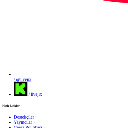
/ @livejix
/ livejix
Hızlı Linkler
Destekçiler
›
Yayıncılar
›
Cerez Politikasi
›