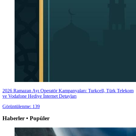
2026 Ramazan Ayı Operatör Kampanyaları: Turkcell, Türk Telekom
ve Vodafone Hediye İnternet Detayları
Görüntülenme: 139
Haberler • Popüler