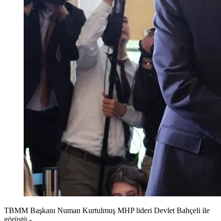
TBMM Başkanı Numan Kurtulmuş MHP lideri Devlet Bahçeli ile
görüştü -