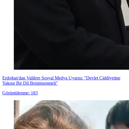
Erdoğan'dan Valilere Sosyal Medya Uyarısı: "Devlet Ciddiyetine
Yakışır Bir Dil Benimsenmeli"
Görüntülenme: 183