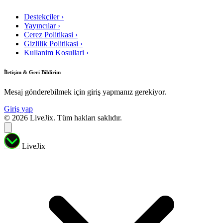
Destekçiler
›
Yayıncılar
›
Cerez Politikasi
›
Gizlilik Politikasi
›
Kullanim Kosullari
›
İletişim & Geri Bildirim
Mesaj gönderebilmek için giriş yapmanız gerekiyor.
Giriş yap
© 2026 LiveJix. Tüm hakları saklıdır.
LiveJix