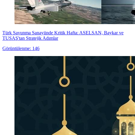
Türk Savunma Sanayiinde Kritik Hafta: ASELSAN, Baykar ve
TUSAŞ'tan Stratejik Adımlar
Görüntülenme: 146