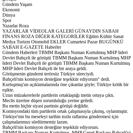
Gündem Yaşam
Ekonomi
Dünya
Spor
Yazarlar Roza
YAZARLAR VİDEOLAR GALERİ GÜNAYDIN SABAH
FİNANS ROZA DİĞER KATEGORİLER Eğitim Kültür Sanat
Medya Turizm Otomobil EKLER Cumartesi Pazar BUGÜNKÜ
SABAH E-GAZETE Haberler
Gündem Haberleri TBMM Başkanı Numan Kurtulmuş MHP lideri
Devlet Bahçeli ile görüştü TBMM Başkanı Numan Kurtulmuş MHP
lideri Devlet Bahçeli ile görüştü TBMM Başkanı Numan Kurtulmuş
MHP lideri Devlet Bahçeli ile bir araya geldi.
Görüşmenin gündemi terörsüz Türkiye süreciydi.
Bahçeli'nin komisyon desteğine teşekkür ediyorum" dedi.
Kurtuşmuş'un açıklamalarında öne çıkanlar şöyle; Türkiye kritik bir
eşikte.
Uzun müzakerelerle partilerin ortaklaştığı metin ortaya çıktı.
Meclis üzerine düşen sorumluluğu yerine getirdi.
Bu metin hiçbir siyasi partinin görüşü değildir.
Komisyondaki tüm partilerin ortak çalışmasıyla çıkmış, oylanmıştır.
Türkiye'nin bu meseleyi tarihin tozlu raflarına göndermesi için
çalışmalarımızı sürdürmemiz lazım.
Bahçeli'nin komisyon desteğine teşekkür ediyorum.
TBMM Başkanı Numan Kurtulmuş, MHP Genel Başkanı Bahçeli'yi