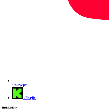
/ @livejix
/ livejix
Hızlı Linkler