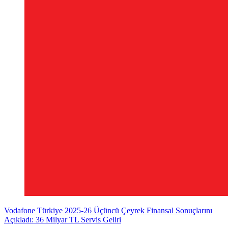
Vodafone Türkiye 2025-26 Üçüncü Çeyrek Finansal Sonuçlarını
Açıkladı: 36 Milyar TL Servis Geliri