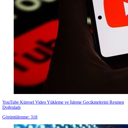
YouTube Küresel Video Yükleme ve İşleme Gecikmelerini Resmen
Doğruladı
Görüntülenme: 318