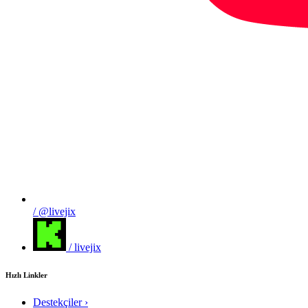
/ @livejix
/ livejix
Hızlı Linkler
Destekçiler
›