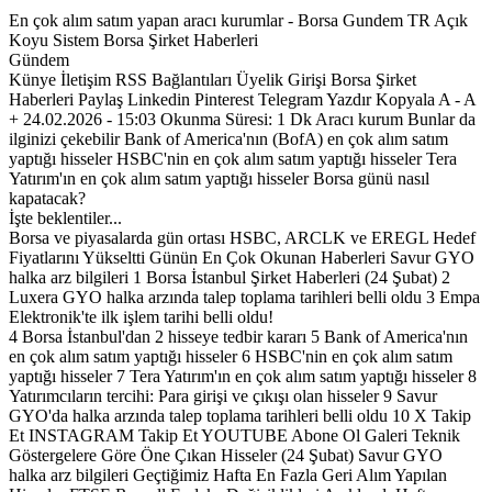
En çok alım satım yapan aracı kurumlar - Borsa Gundem TR Açık
Koyu Sistem Borsa Şirket Haberleri
Gündem
Künye İletişim RSS Bağlantıları Üyelik Girişi Borsa Şirket
Haberleri Paylaş Linkedin Pinterest Telegram Yazdır Kopyala A - A
+ 24.02.2026 - 15:03 Okunma Süresi: 1 Dk Aracı kurum Bunlar da
ilginizi çekebilir Bank of America'nın (BofA) en çok alım satım
yaptığı hisseler HSBC'nin en çok alım satım yaptığı hisseler Tera
Yatırım'ın en çok alım satım yaptığı hisseler Borsa günü nasıl
kapatacak?
İşte beklentiler...
Borsa ve piyasalarda gün ortası HSBC, ARCLK ve EREGL Hedef
Fiyatlarını Yükseltti Günün En Çok Okunan Haberleri Savur GYO
halka arz bilgileri 1 Borsa İstanbul Şirket Haberleri (24 Şubat) 2
Luxera GYO halka arzında talep toplama tarihleri belli oldu 3 Empa
Elektronik'te ilk işlem tarihi belli oldu!
4 Borsa İstanbul'dan 2 hisseye tedbir kararı 5 Bank of America'nın
en çok alım satım yaptığı hisseler 6 HSBC'nin en çok alım satım
yaptığı hisseler 7 Tera Yatırım'ın en çok alım satım yaptığı hisseler 8
Yatırımcıların tercihi: Para girişi ve çıkışı olan hisseler 9 Savur
GYO'da halka arzında talep toplama tarihleri belli oldu 10 X Takip
Et INSTAGRAM Takip Et YOUTUBE Abone Ol Galeri Teknik
Göstergelere Göre Öne Çıkan Hisseler (24 Şubat) Savur GYO
halka arz bilgileri Geçtiğimiz Hafta En Fazla Geri Alım Yapılan