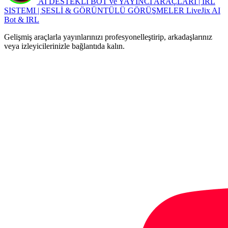
AI DESTEKLİ BOT ve YAYINCI ARAÇLARI | IRL
SISTEMI | SESLİ & GÖRÜNTÜLÜ GÖRÜŞMELER
LiveJix AI
Bot & IRL
Gelişmiş araçlarla yayınlarınızı profesyonelleştirip, arkadaşlarınız
veya izleyicilerinizle bağlantıda kalın.