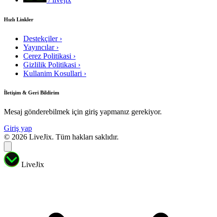
Hızlı Linkler
Destekçiler
›
Yayıncılar
›
Cerez Politikasi
›
Gizlilik Politikasi
›
Kullanim Kosullari
›
İletişim & Geri Bildirim
Mesaj gönderebilmek için giriş yapmanız gerekiyor.
Giriş yap
© 2026 LiveJix. Tüm hakları saklıdır.
LiveJix