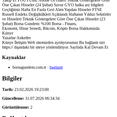
Takip Et YOUTUBE Abone Ol Galeri Teknik Göstergelere Göre
Öne Çıkan Hisseler (24 Şubat) Savur GYO halka arz bilgileri
Geçtiğimiz Hafta En Fazla Geri Alım Yapılan Hisseler FTSE
Russell Endeks Değişiklikleri Açıklandı Haftanın Yıldızı Sektörler
ve Hisseleri Teknik Göstergelere Göre Öne Çıkan Hisseler (23
Şubat) Borsa Gundem: %100 Borsa - Finans,
Ekonomi, Hisse Senedi, Bitcoin, Kripto Borsa Hakkımızda
Künye
Yazarlar Anketler
Künye İletişim Web sitemizden ayrılıyorsunuz Bu bağlantı sizi
https:// dışındaki bir siteye yönlendiriyor. Sayfada Kal Devam Et
Kaynaklar
borsagundem.com.tr
·
baglanti
Bilgiler
Tarih:
23.02.2026 19:23:00
Güncelleme:
31.07.2026 06:34:34
Görüntülenme:
2