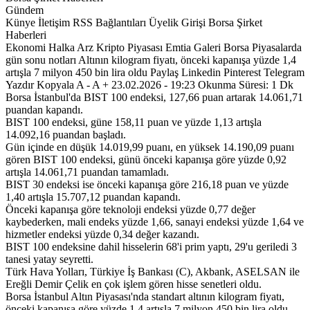
Gündem
Künye İletişim RSS Bağlantıları Üyelik Girişi Borsa Şirket
Haberleri
Ekonomi Halka Arz Kripto Piyasası Emtia Galeri Borsa Piyasalarda
gün sonu notları Altının kilogram fiyatı, önceki kapanışa yüzde 1,4
artışla 7 milyon 450 bin lira oldu Paylaş Linkedin Pinterest Telegram
Yazdır Kopyala A - A + 23.02.2026 - 19:23 Okunma Süresi: 1 Dk
Borsa İstanbul'da BIST 100 endeksi, 127,66 puan artarak 14.061,71
puandan kapandı.
BIST 100 endeksi, güne 158,11 puan ve yüzde 1,13 artışla
14.092,16 puandan başladı.
Gün içinde en düşük 14.019,99 puanı, en yüksek 14.190,09 puanı
gören BIST 100 endeksi, günü önceki kapanışa göre yüzde 0,92
artışla 14.061,71 puandan tamamladı.
BIST 30 endeksi ise önceki kapanışa göre 216,18 puan ve yüzde
1,40 artışla 15.707,12 puandan kapandı.
Önceki kapanışa göre teknoloji endeksi yüzde 0,77 değer
kaybederken, mali endeks yüzde 1,66, sanayi endeksi yüzde 1,64 ve
hizmetler endeksi yüzde 0,34 değer kazandı.
BIST 100 endeksine dahil hisselerin 68'i prim yaptı, 29'u geriledi 3
tanesi yatay seyretti.
Türk Hava Yolları, Türkiye İş Bankası (C), Akbank, ASELSAN ile
Ereğli Demir Çelik en çok işlem gören hisse senetleri oldu.
Borsa İstanbul Altın Piyasası'nda standart altının kilogram fiyatı,
önceki kapanışa göre yüzde 1,4 artışla 7 milyon 450 bin lira oldu.