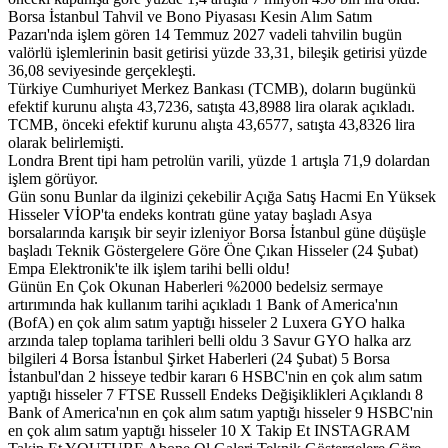
Borsa İstanbul Tahvil ve Bono Piyasası Kesin Alım Satım
Pazarı'nda işlem gören 14 Temmuz 2027 vadeli tahvilin bugün
valörlü işlemlerinin basit getirisi yüzde 33,31, bileşik getirisi yüzde
36,08 seviyesinde gerçekleşti.
Türkiye Cumhuriyet Merkez Bankası (TCMB), doların bugünkü
efektif kurunu alışta 43,7236, satışta 43,8988 lira olarak açıkladı.
TCMB, önceki efektif kurunu alışta 43,6577, satışta 43,8326 lira
olarak belirlemişti.
Londra Brent tipi ham petrolün varili, yüzde 1 artışla 71,9 dolardan
işlem görüyor.
Gün sonu Bunlar da ilginizi çekebilir Açığa Satış Hacmi En Yüksek
Hisseler VİOP'ta endeks kontratı güne yatay başladı Asya
borsalarında karışık bir seyir izleniyor Borsa İstanbul güne düşüşle
başladı Teknik Göstergelere Göre Öne Çıkan Hisseler (24 Şubat)
Empa Elektronik'te ilk işlem tarihi belli oldu!
Günün En Çok Okunan Haberleri %2000 bedelsiz sermaye
artırımında hak kullanım tarihi açıkladı 1 Bank of America'nın
(BofA) en çok alım satım yaptığı hisseler 2 Luxera GYO halka
arzında talep toplama tarihleri belli oldu 3 Savur GYO halka arz
bilgileri 4 Borsa İstanbul Şirket Haberleri (24 Şubat) 5 Borsa
İstanbul'dan 2 hisseye tedbir kararı 6 HSBC'nin en çok alım satım
yaptığı hisseler 7 FTSE Russell Endeks Değişiklikleri Açıklandı 8
Bank of America'nın en çok alım satım yaptığı hisseler 9 HSBC'nin
en çok alım satım yaptığı hisseler 10 X Takip Et INSTAGRAM